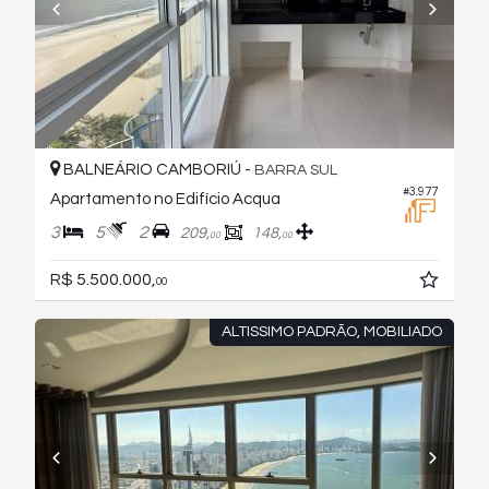
BALNEÁRIO CAMBORIÚ -
BARRA SUL
#3.977
Apartamento no Edifício Acqua
3
5
2
209,
148,
00
00
R$ 5.500.000,
00
ALTISSIMO PADRÃO, MOBILIADO