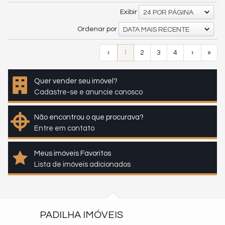
Exibir
24 POR PÁGINA
Ordenar por
DATA MAIS RECENTE
‹
1
2
3
4
›
»
Quer vender seu imóvel?
Cadastre-se e anuncie conosco
Não encontrou o que procurava?
Entre em contato
Meus imóveis Favoritos
Lista de imóveis adicionados
PADILHA IMÓVEIS