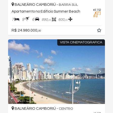
BALNEÁRIO CAMBORIÚ -
BARRA SUL
#3.152
Apartamento no Edifício Summer Beach
7
9
6
890,
600,
00
00
R$ 24.980.000,
00
VISTA CINEMATOGRAFICA
BALNEÁRIO CAMBORIÚ -
CENTRO