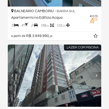
BALNEÁRIO CAMBORIÚ -
BARRA SUL
#3.974
Apartamento no Edifício Acqua
3
4
2
199,
122,
00
00
R$ 3.949.990,
a partir de
00
LAZER COM PISCINA