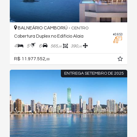
BALNEÁRIO CAMBORIÚ -
CENTRO
#3.653
Cobertura Duplex no Edifício Alaia
4
5
6
565,
390,
00
00
R$ 11.977.552,
00
ENTREGA SETEMBRO DE 2025