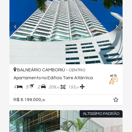
BALNEÁRIO CAMBORIÚ -
CENTRO
#876
Apartamento no Edifício Torre Atlântica
4
5
2
209,
153,
00
00
R$ 6.199.000,
00
ALTISSÍMO PADRÃO