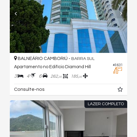
BALNEÁRIO CAMBORIÚ -
BARRA SUL
#3.631
Apartamento no Edifício Diamond Hill
3
4
6
262,
185,
00
00
Consulte-nos
LAZER COMPLETO