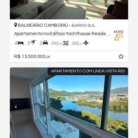
BALNEÁRIO CAMBORIÚ -
BARRA SUL
#3.850
Apartamento no Edifício Yachthouse Residence
4
5
3
345,
265,
00
00
R$ 13.500.000,
00
APARTAMENTO COM LINDA VISTA RIO