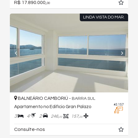
R$ 17.890.000,
00
LINDA VISTA DO MAR.
BALNEÁRIO CAMBORIÚ -
BARRA SUL
#3.157
Apartamento no Edifício Gran Palazo
3
4
2
246,
157,
00
00
Consulte-nos