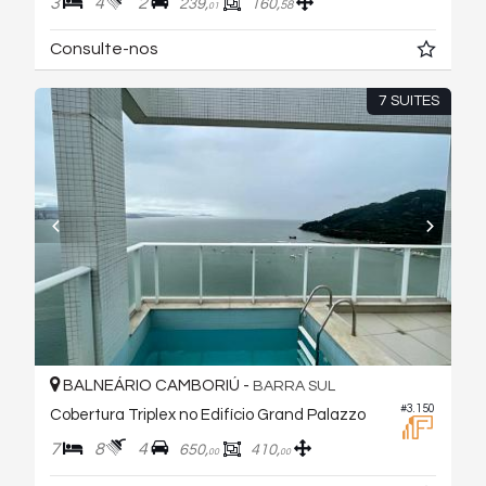
3
4
2
239,
160,
58
01
Consulte-nos
7 SUITES
BALNEÁRIO CAMBORIÚ -
BARRA SUL
#3.150
Cobertura Triplex no Edifício Grand Palazzo
7
8
4
650,
410,
00
00