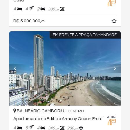
Casa
4
4
2
300,
00
R$ 5.000.000,
00
EM FRENTE A PRAÇA TAMANDARÉ.
BALNEÁRIO CAMBORIÚ -
CENTRO
#3.842
Apartamento no Edifício Armony Ocean Front
4
5
4
345,
200,
00
00