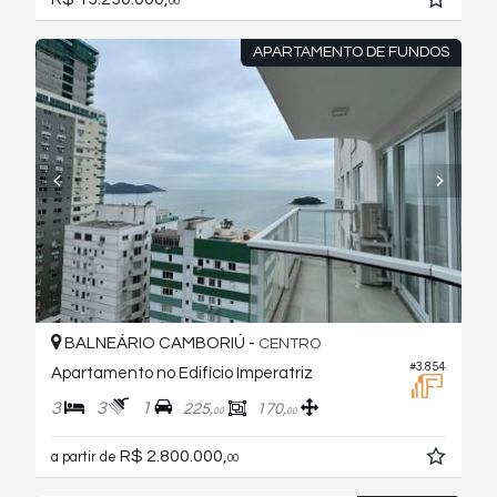
00
APARTAMENTO DE FUNDOS
BALNEÁRIO CAMBORIÚ -
CENTRO
#3.854
Apartamento no Edifício Imperatriz
3
3
1
225,
170,
00
00
R$ 2.800.000,
a partir de
00