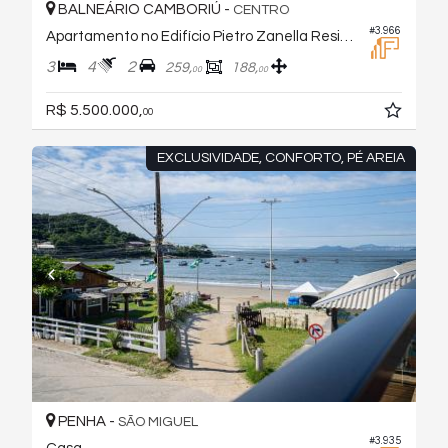
BALNEÁRIO CAMBORIÚ -
CENTRO
#3.966
Apartamento no Edifício Pietro Zanella Residence
3
4
2
259,
188,
00
00
R$ 5.500.000,
00
EXCLUSIVIDADE, CONFORTO, PÉ AREIA
PENHA -
SÃO MIGUEL
#3.935