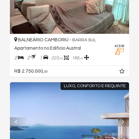
BALNEÁRIO CAMBORIÚ -
BARRA SUL
#3.848
Apartamento no Edifício Austral
2
2
1
223,
166,
00
00
R$ 2.750.000,
00
LUXO, CONFORTO E REQUINTE