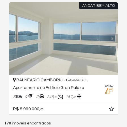
ANDAR BEM ALTO
BALNEÁRIO CAMBORIÚ -
BARRA SUL
#2.662
Apartamento no Edifício Gran Palazo
3
4
2
246,
157,
00
00
R$ 8.990.000,
00
170
imóveis encontrados