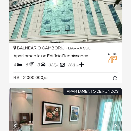
BALNEÁRIO CAMBORIÚ -
BARRA SUL
#3.849
Apartamento no Edifício Renaissance
4
5
3
325,
268,
00
00
R$ 12.000.000,
00
APARTAMENTO DE FUNDOS