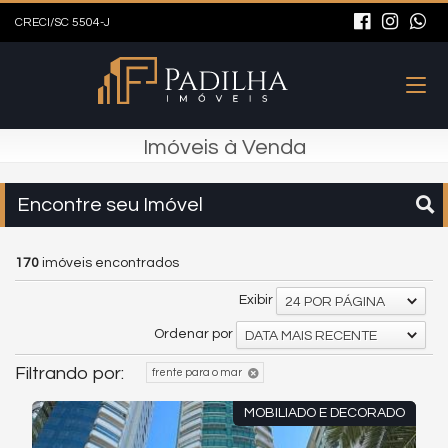
CRECI/SC 5504-J
Imóveis à Venda
Encontre seu Imóvel
170
imóveis encontrados
Exibir
24 POR PÁGINA
Ordenar por
DATA MAIS RECENTE
Filtrando por:
frente para o mar
MOBILIADO E DECORADO