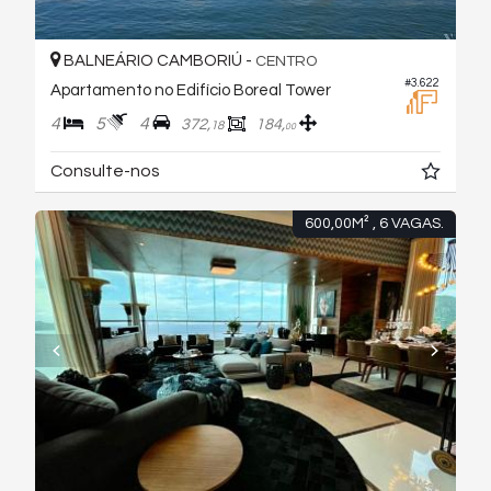
BALNEÁRIO CAMBORIÚ -
CENTRO
#3.622
Apartamento no Edifício Boreal Tower
4
5
4
372,
184,
18
00
Consulte-nos
600,00M² , 6 VAGAS.