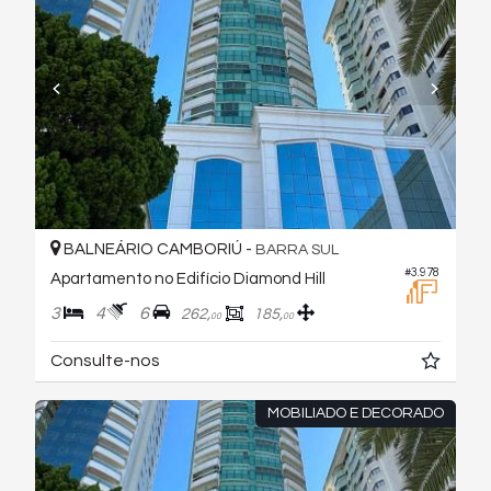
BALNEÁRIO CAMBORIÚ -
BARRA SUL
#3.978
Apartamento no Edifício Diamond Hill
3
4
6
262,
185,
00
00
Consulte-nos
MOBILIADO E DECORADO