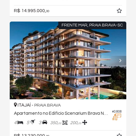
R$ 14.995.000,
00
FRENTE MAR, PRAIA BRAVA-SC
ITAJAÍ -
PRAIA BRAVA
#3.808
Apartamento no Edifício Scenarium Brava Norte
4
5
3
350,
200,
00
00
R$ 13.230.000,