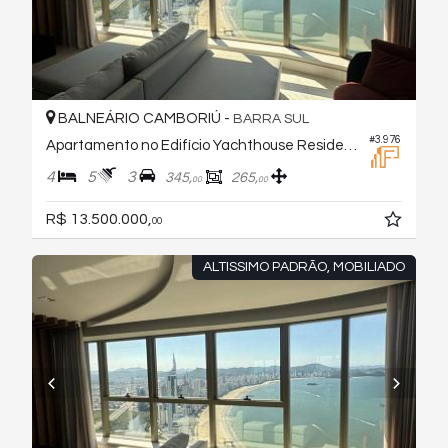
BALNEÁRIO CAMBORIÚ -
BARRA SUL
#3.976
Apartamento no Edifício Yachthouse Residence
4
5
3
345,
265,
00
00
R$ 13.500.000,
00
ALTISSIMO PADRÃO, MOBILIADO