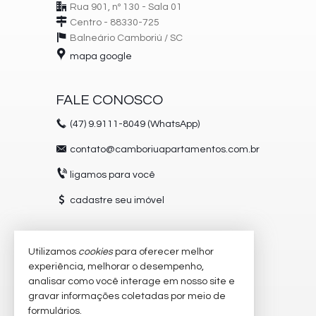
Rua 901, nº 130 - Sala 01
Centro - 88330-725
Balneário Camboriú /
SC
mapa google
FALE CONOSCO
(47)
9.9111-8049 (WhatsApp)
contato@camboriuapartamentos.com.br
ligamos para você
cadastre seu imóvel
Utilizamos
cookies
para oferecer melhor
VEJA MAIS
experiência, melhorar o desempenho,
receba nosso newsletter
analisar como você interage em nosso site e
gravar informações coletadas por meio de
trabalhe conosco
formulários.