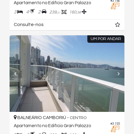
#3.156
Apartamento no Edifício Gran Palazzo
3
4
2
239,
160,
58
01
Consulte-nos
UM POR ANDAR
BALNEÁRIO CAMBORIÚ -
CENTRO
#3.155
Apartamento no Edifício Gran Palazzo