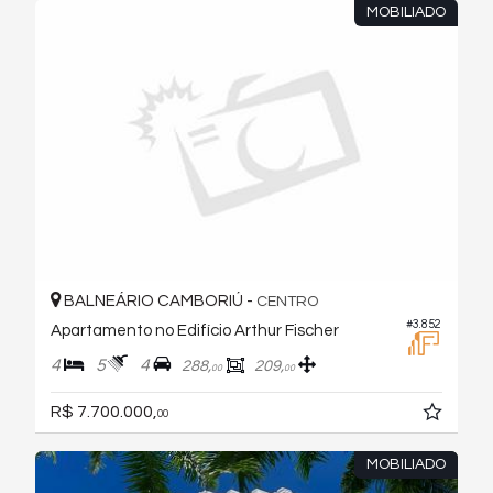
MOBILIADO
BALNEÁRIO CAMBORIÚ -
CENTRO
#3.852
Apartamento no Edifício Arthur Fischer
4
5
4
288,
209,
00
00
R$ 7.700.000,
00
MOBILIADO