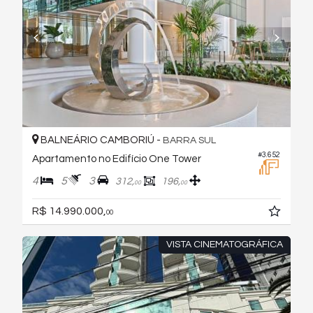
BALNEÁRIO CAMBORIÚ -
BARRA SUL
#3.652
Apartamento no Edifício One Tower
4
5
3
312,
196,
00
00
R$ 14.990.000,
00
VISTA CINEMATOGRÁFICA