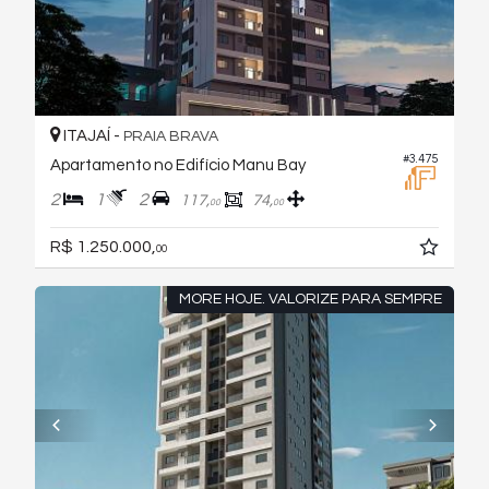
ITAJAÍ -
PRAIA BRAVA
#3.475
Apartamento no Edifício Manu Bay
2
1
2
117,
74,
00
00
R$ 1.250.000,
00
MORE HOJE. VALORIZE PARA SEMPRE