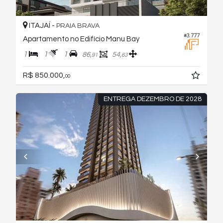
ITAJAÍ -
PRAIA BRAVA
#3.777
Apartamento no Edifício Manu Bay
1
1
1
86,
54,
91
63
R$ 850.000,
00
ENTREGA DEZEMBRO DE 2028