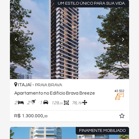
UM ESTILO ÚNICO PARA SUA VIDA.
ITAJAÍ -
PRAIA BRAVA
#3.592
Apartamento no Edifício Brava Breeze
2
2
1
129,
76,
79
00
R$ 1.300.000,
00
FINAMENTE MOBILIADO