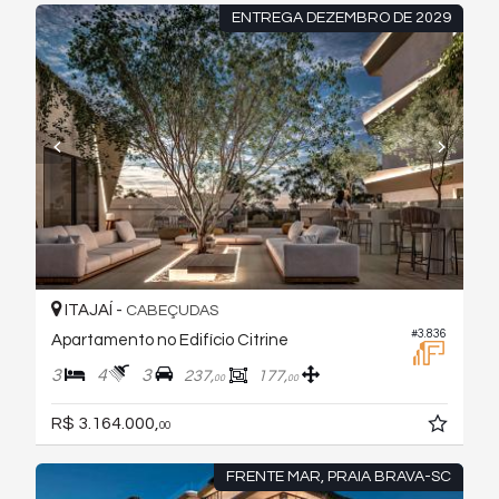
ENTREGA DEZEMBRO DE 2029
ITAJAÍ -
CABEÇUDAS
#3.836
Apartamento no Edifício Citrine
3
4
3
237,
177,
00
00
R$ 3.164.000,
00
FRENTE MAR, PRAIA BRAVA-SC