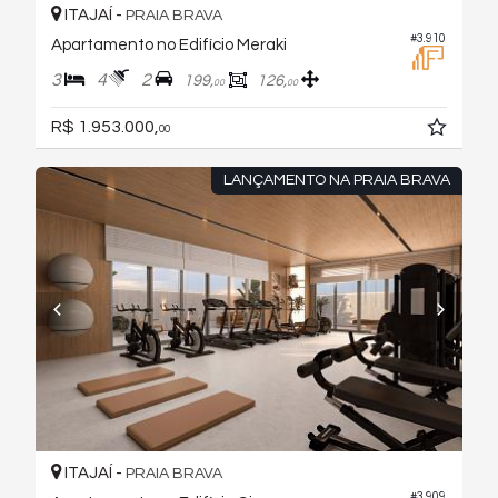
ITAJAÍ -
PRAIA BRAVA
#3.910
Apartamento no Edifício Meraki
3
4
2
199,
126,
00
00
R$ 1.953.000,
00
LANÇAMENTO NA PRAIA BRAVA
ITAJAÍ -
PRAIA BRAVA
#3.909