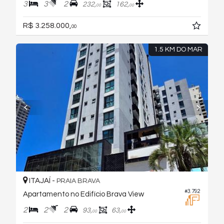
3
3
2
232,
162,
00
00
R$ 3.258.000,
00
1.5 KM DO MAR
ITAJAÍ -
PRAIA BRAVA
#3.792
Apartamento no Edifício Brava View
2
2
2
93,
63,
00
00