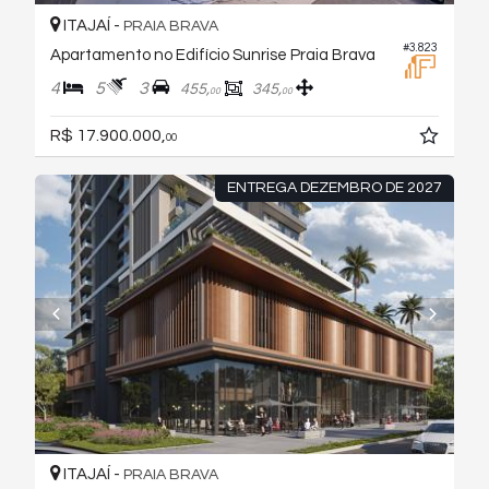
ITAJAÍ -
PRAIA BRAVA
#3.823
Apartamento no Edifício Sunrise Praia Brava
4
5
3
455,
345,
00
00
R$ 17.900.000,
00
ENTREGA DEZEMBRO DE 2027
ITAJAÍ -
PRAIA BRAVA