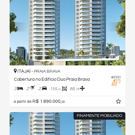
ITAJAÍ -
PRAIA BRAVA
#3.951
Cobertura no Edifício Duo Praia Brava
3
2
2
155,
88,
19
00
R$ 1.890.000,
a partir de
00
FINAMENTE MOBILIADO