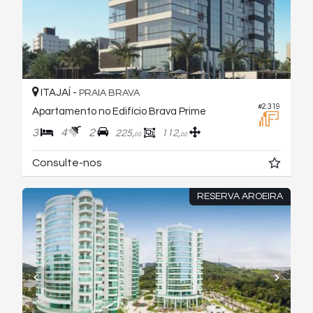
ITAJAÍ -
PRAIA BRAVA
#2.319
Apartamento no Edifício Brava Prime
3
4
2
225,
112,
00
00
Consulte-nos
RESERVA AROEIRA