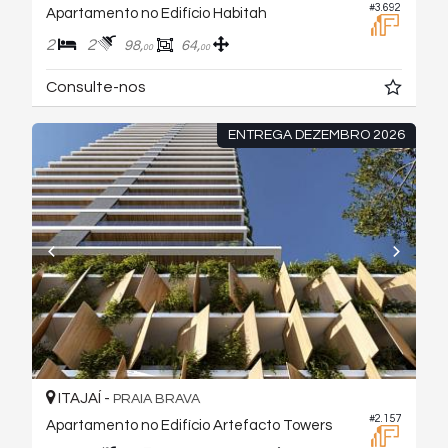
#3.692
Apartamento no Edifício Habitah
2
2
98,
64,
00
00
Consulte-nos
ENTREGA DEZEMBRO 2026
ITAJAÍ -
PRAIA BRAVA
#2.157
Apartamento no Edifício Artefacto Towers