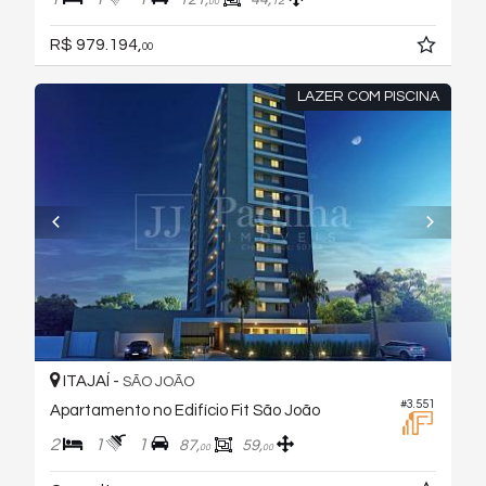
12
00
R$ 979.194,
00
LAZER COM PISCINA
ITAJAÍ -
SÃO JOÃO
#3.551
Apartamento no Edifício Fit São João
2
1
1
87,
59,
00
00