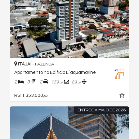
ITAJAÍ -
FAZENDA
#3.863
Apartamento no Edifício L´aquamarine
2
3
2
159,
89,
00
00
R$ 1.353.000,
00
ENTREGA MAIO DE 2028