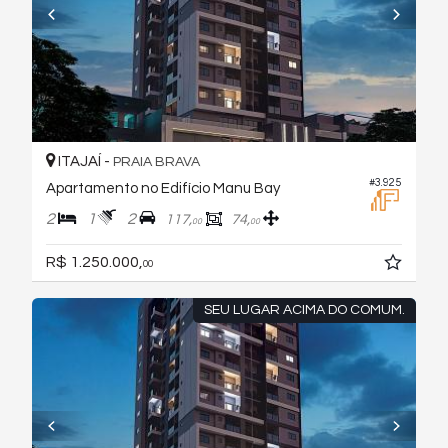
ITAJAÍ -
PRAIA BRAVA
#3.925
Apartamento no Edifício Manu Bay
2
1
2
117,
74,
00
00
R$ 1.250.000,
00
SEU LUGAR ACIMA DO COMUM.