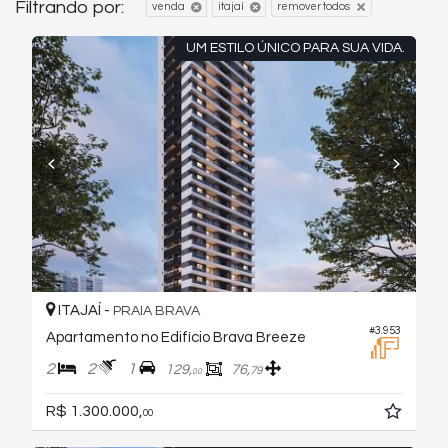
Filtrando por:
venda
itajaí
remover todos
UM ESTILO ÚNICO PARA SUA VIDA.
ITAJAÍ -
PRAIA BRAVA
#3.953
Apartamento no Edifício Brava Breeze
2
2
1
129,
76,
79
00
R$ 1.300.000,
00