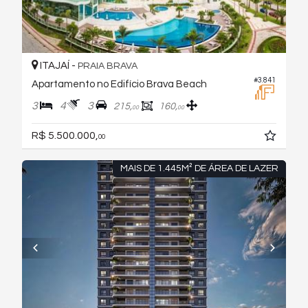
ITAJAÍ -
PRAIA BRAVA
#3.841
Apartamento no Edifício Brava Beach
3
4
3
215,
160,
00
00
R$ 5.500.000,
00
MAIS DE 1.445M² DE ÁREA DE LAZER