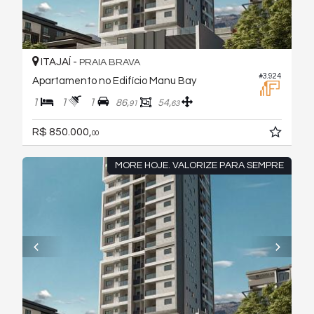
ITAJAÍ -
PRAIA BRAVA
#3.924
Apartamento no Edifício Manu Bay
1
1
1
86,
54,
91
63
R$ 850.000,
00
MORE HOJE. VALORIZE PARA SEMPRE