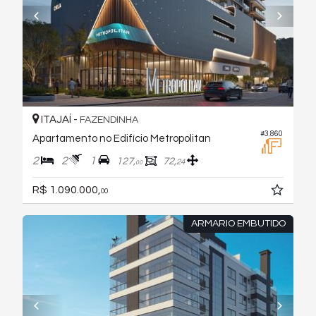
ITAJAÍ -
FAZENDINHA
#3.860
Apartamento no Edifício Metropolitan
2
2
1
127,
72,
24
00
R$ 1.090.000,
00
ARMARIO EMBUTIDO