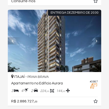
Consulte-nos
ENTREGA DEZEMBRO DE 2030
ITAJAÍ -
PRAIA BRAVA
#3.867
Apartamento no Edifício Aurora
3
4
2
224,
144,
00
00
R$ 2.886.727,
00