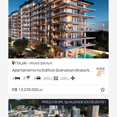
ITAJAÍ -
PRAIA BRAVA
#3.808
Apartamento no Edifício Scenarium Brava Norte
4
5
3
350,
200,
00
00
R$ 13.230.000,
00
PREÇO BOM, QUALIDADE EXCELENTE !