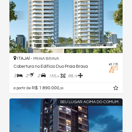
ITAJAÍ -
PRAIA BRAVA
#3.170
Cobertura no Edifício Duo Praia Brava
3
2
2
155,
88,
19
00
R$ 1.890.000,
a partir de
00
SEU LUGAR ACIMA DO COMUM.