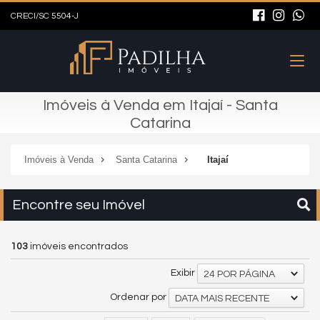
CRECI/SC 5504-J
Imóveis à Venda em Itajaí - Santa
Catarina
Imóveis à Venda
Santa Catarina
Itajaí
Encontre seu Imóvel
103
imóveis encontrados
Exibir
24 POR PÁGINA
Ordenar por
DATA MAIS RECENTE