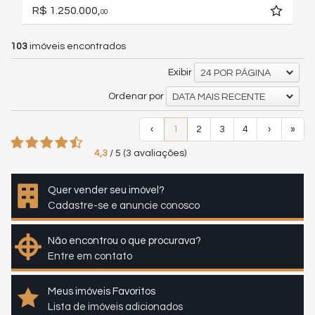
R$ 1.250.000,
00
103
imóveis encontrados
Exibir
24 POR PÁGINA
Ordenar por
DATA MAIS RECENTE
‹
1
2
3
4
›
»
4,3
/
5
(
3
avaliações)
Quer vender seu imóvel?
Cadastre-se e anuncie conosco
Não encontrou o que procurava?
Entre em contato
Meus imóveis Favoritos
Lista de imóveis adicionados