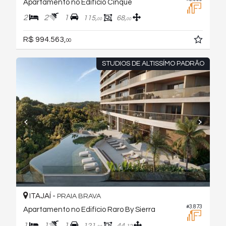
Apartamento no Edifício Cinque
2
2
1
115,
68,
00
00
R$ 994.563,
00
STUDIOS DE ALTISSÍMO PADRÃO
ITAJAÍ -
PRAIA BRAVA
#3.873
Apartamento no Edifício Raro By Sierra
1
1
1
121,
44,