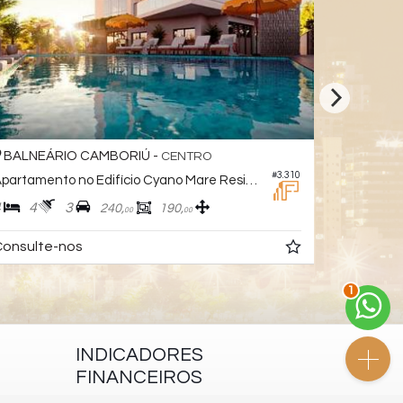
BALNEÁRIO CAMBORIÚ -
BALNEÁ
CENTRO
#3.310
Apartamento no Edifício Cyano Mare Residencial
Apartamen
4
4
3
4
3
240,
190,
00
00
onsulte-nos
Consulte
2
INDICADORES
FINANCEIROS