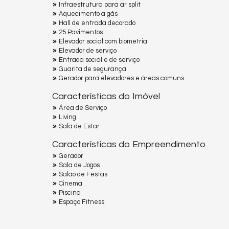
Infraestrutura para ar split
Aquecimento a gás
Hall de entrada decorado
25 Pavimentos
Elevador social com biometria
Elevador de serviço
Entrada social e de serviço
Guarita de segurança
Gerador para elevadores e áreas comuns
Características do Imóvel
Área de Serviço
Living
Sala de Estar
Características do Empreendimento
Gerador
Sala de Jogos
Salão de Festas
Cinema
Piscina
Espaço Fitness