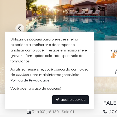
Utilizamos
cookies
para oferecer melhor
experiência, melhorar o desempenho,
BALNEÁRIO CAMBORIÚ -
CENTRO
analisar como você interage em nosso site e
#2.273
#1.9
a
Apartamento no Edifício Cyano Mare
gravar informações coletadas por meio de
4
5
3
248,
190,
formulários.
00
00
Ao utilizar esse site, você concorda com o uso
Consulte-nos
de
cookies
. Para mais informações visite
Política de Privacidade
.
Você aceita o uso de
cookies
?
aceito cookies
PADILHA IMÓVEIS
FAL
Rua 901, nº 130 - Sala 01
(47)
9