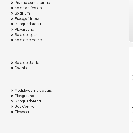
Piscina com prainha
Salão de festas
Solarium
Espaço fitness
Brinquedoteca
Playground
Sala de jogos
Sala de cinema
Sala de Jantar
Cozinha
Medidores Individuais
Playground
Brinquedoteca
Gás Central
Elevador