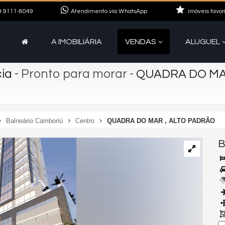
.9111-8049
Atendimento via WhatsApp
imóveis favor
A IMOBILIÁRIA
VENDAS
ALUGUEL
cia
- Pronto para morar
-
QUADRA DO MA
Balneário Camboriú
Centro
QUADRA DO MAR , ALTO PADRÃO
B