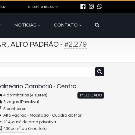
itos
encontre rápido
NOTÍCIAS
CONTATO
-
#2.279
R , ALTO PADRÃO
alneário Camboriú
-
Centro
4 dormitórios (4 suítes)
MOBILIADO
3 vagas (Privativa)
5 banheiros
Alto Padrão - Mobiliado - Quadra do Mar
214,
m² de área privativa
49
430,
m² de área total
00