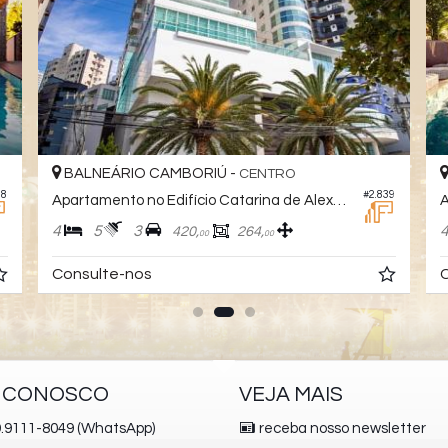
BALNEÁRIO CAMBORIÚ -
CENTRO
28
#2.839
Apartamento no Edifício Catarina de Alexandria
4
5
3
420,
264,
00
00
Consulte-nos
C
E CONOSCO
VEJA MAIS
.9111-8049 (WhatsApp)
receba nosso newsletter