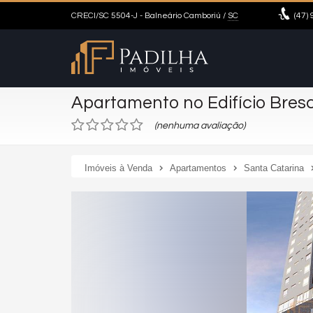
CRECI/SC 5504-J
- Balneário Camboriú /
SC
(47)
9
Apartamento no Edifício Bres
(nenhuma avaliação)
Imóveis à Venda
Apartamentos
Santa Catarina