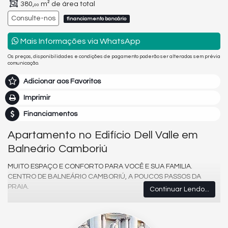
380,
m² de área total
00
Consulte-nos
financiamento bancário
Mais Informações via WhatsApp
Os preços, disponibilidades e condições de pagamento poderão ser alterados sem prévia
comunicação.
Adicionar aos Favoritos
Imprimir
Financiamentos
Apartamento no Edifício Dell Valle em
Balneário Camboriú
MUITO ESPAÇO E CONFORTO PARA VOCÊ E SUA FAMILIA.
CENTRO DE BALNEÁRIO CAMBORIÚ, A POUCOS PASSOS DA
PRAIA.
Continuar Lendo...
50 Metros da praia (em frente a ilha das Cabras), nas
imediações do Macdonalds, resturante Farol, Praça
Tamandare, Banco Bradesco, Igraja Matriz, Calçadão da