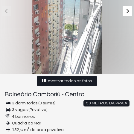
mostrar todas as fotos
Balneário Camboriú
-
Centro
3 dormitórios (3 suítes)
50 METROS DA PRAIA
3 vagas (Privativa)
4 banheiros
Quadra do Mar
152,
m² de área privativa
00