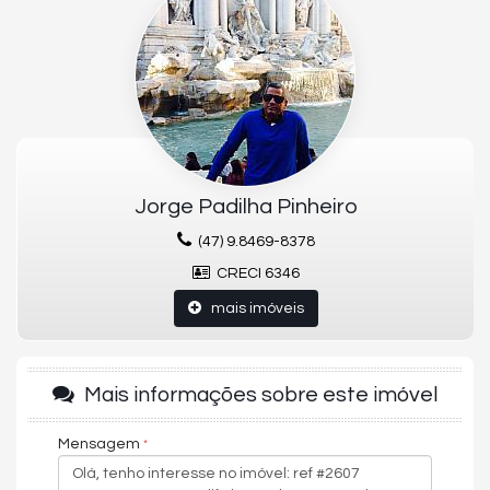
01 Vaga
113m² Área privativa
R$ 1.200,00 Condomínio
Empreendimento
Living
Cozinha
Área de Serviço
Acabamento em gesso
Porcelanato
Ar Condicionado
Jorge Padilha Pinheiro
Armário Embutido
Hidrômetro Individual
(47) 9.8469-8378
Sacada
Banheiro Auxiliar
CRECI 6346
Sala de Estar
Interfone
mais imóveis
Varanda
Vista Panorâmica
Gás Individual
Móveis Planejados
Mais informações sobre este imóvel
Armário Cozinha
Mensagem