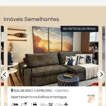
Imóveis Semelhantes
A
60 METROS DA PRAIA
BALNEÁRIO CAMBORIÚ -
CENTRO
0
#3.856
Apartamento no Edifício Interlagos
3
2
1
160,
113,
00
00