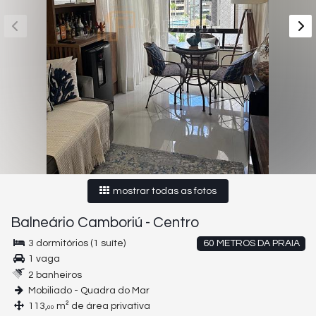
mostrar todas as fotos
Balneário Camboriú
-
Centro
3 dormitórios (1 suíte)
60 METROS DA PRAIA
1 vaga
2 banheiros
Mobiliado - Quadra do Mar
113,
m² de área privativa
00