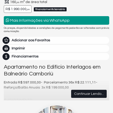
160,
m² de área total
00
R$ 1.990.000,
financiamento bancário
00
Mais Informações via WhatsApp
Os preços, disponibilidades e condições de pagamento poderão ser alterados sem prévia
comunicação.
Adicionar aos Favoritos
Imprimir
Financiamentos
Apartamento no Edifício Interlagos em
Balneário Camboriú
Entrada R$ 597.000,00- Parcelamento 36x R$ 22.111,11-
Reforço/Balão Anuais 3x R$ 199.000,00
Continuar Lendo...
O APARTAMENTO:
03 Dormitórios ( Sendo uma Suite)
02 Banheiros