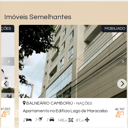
Imóveis Semelhantes
S
MOBILIADO
BALNEÁRIO CAMBORIÚ -
NAÇÕES
5
#2.747
Apartamento no Edifício Lago de Maracaibo
2
1
1
146,
81,
00
00