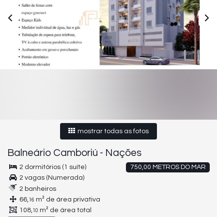
mostrar todas as fotos
Balneário Camboriú
-
Nações
2 dormitórios (1 suíte)
750,00 METROS DO MAR
2 vagas (Numerada)
2 banheiros
66,
m² de área privativa
16
108,
m² de área total
10