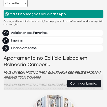
Consulte-nos
Mais Informações via WhatsApp
Os preços, disponibilidades e condições de pagamento poderão ser alterados sem prévia
comunicação.
Adicionar aos Favoritos
Imprimir
Financiamentos
Apartamento no Edifício Lisboa em
Balneário Camboriú
MAIS UM BOM MOTIVO PARA SUA FAMÍLIA SER FELIZ E MORAR À
APENAS 750M DO MAR!!
Continuar Lendo...
MAIS UM BOM MOTIVO PARA SUA FAMÍLIA SER FELIZ!!
LOCALIZADO NO BAIRRO DAS NAÇÕES, PRÓXIMO A TUDO E
À APENAS 750M DA PRAIA CENTRA
O EMPREENDIMENTO: