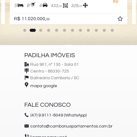
5
6
4
433,
329,
00
00
R$ 11.020.000,
00
PADILHA IMÓVEIS
Rua 901, nº 130 - Sala 01
Centro - 88330-725
Balneário Camboriú /
SC
mapa google
FALE CONOSCO
(47)
9.9111-8049 (WhatsApp)
contato@camboriuapartamentos.com.br