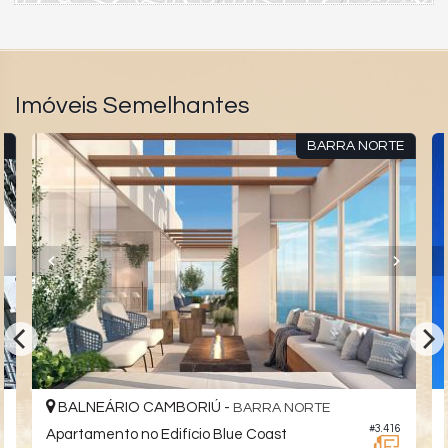
Imóveis Semelhantes
S
BARRA NORTE
BALNEÁRIO CAMBORIÚ -
BARRA NORTE
4
#3.416
Apartamento no Edifício Blue Coast