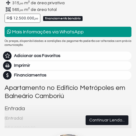
315,
m² de área privativa
00
565,
m² de área total
00
R$ 12.500.000,
financiamento bancário
00
Mais Informações via WhatsApp
Os preços, disponibilidades e condições de pagamento poderão ser alterados sem prévia
comunicação.
Adicionar aos Favoritos
Imprimir
Financiamentos
Apartamento no Edifício Metrópoles em
Balneário Camboriú
Entrada
(Entrada)
Continuar Lendo...
R$ 5.000.000,00
Parcelamento