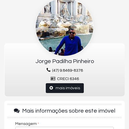
(Parcelamento)
36x
R$ 208.333,33
O APARTAMENTO:
04 Suites
05 banheiros
04 Vagas
315.11m² Área privativa
Jorge Padilha Pinheiro
565.94m² Área total
IPTU R$ 18.402,47
(47) 9.8469-8378
Ambiental (2025): R$ 618,73/ano
Condomínio R$ 6.606,44
CRECI 6346
Living
Lavabo
mais imóveis
Cozinha
Fechadura com senha na porta de entrada
Banheira Hidromassagem
Closet
Mais informações sobre este imóvel
Sala de Estar
Interfone
Mensagem
Varanda