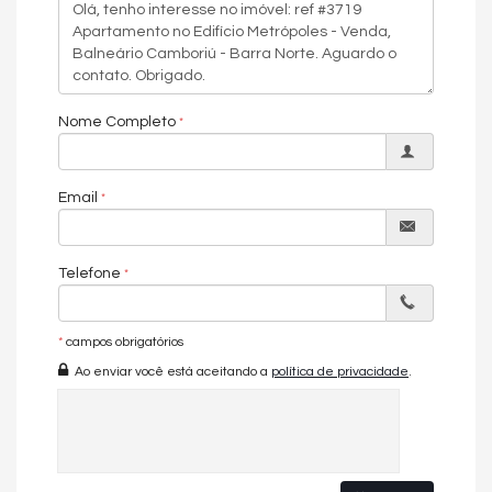
Sala de jantar
EMPREENDIMENTO:
Piscina infantil
Academia
Sala de jogos
Nome Completo
Playground
Sauna
Salão de festas
Guarita de segurança
Email
Brinquedoteca
Elevador
Espaço gourmet
Telefone
Interfone
Piscina
Cinema
Quadra poliesportiva
*
campos obrigatórios
SPA
Ao enviar você está aceitando a
política de privacidade
.
Pool lounge
Biblioteca