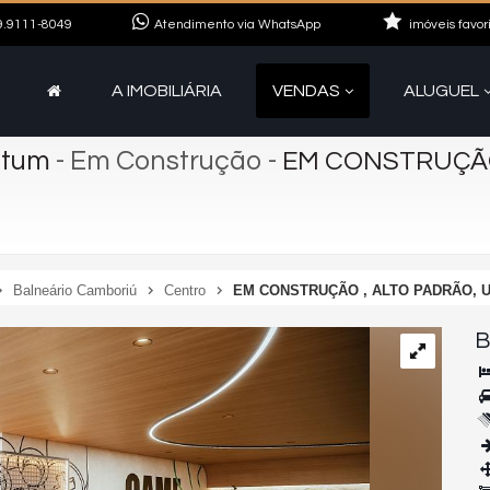
.9111-8049
Atendimento via WhatsApp
imóveis favor
A IMOBILIÁRIA
VENDAS
ALUGUEL
ntum
- Em Construção
-
EM CONSTRUÇÃO
Balneário Camboriú
Centro
EM CONSTRUÇÃO , ALTO PADRÃO, 
B