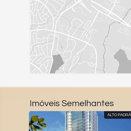
Imóveis Semelhantes
E 2028
ALTO PADRÃO