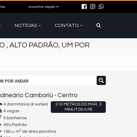
itos
encontre rápido
NOTÍCIAS
CONTATO
 , ALTO PADRÃO, UM POR
UM POR ANDAR
alneário Camboriú
-
Centro
4 dormitórios (4 suítes)
210 METROS DO MAR, 3
MINUTOS A PÉ
4 vagas
5 banheiros
Alto Padrão
160,
m² de área privativa
00