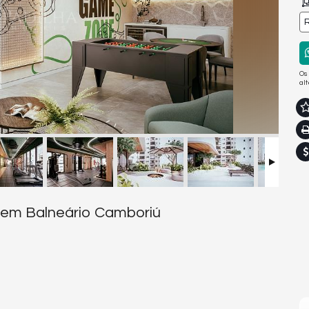
R
Os
al
 em Balneário Camboriú