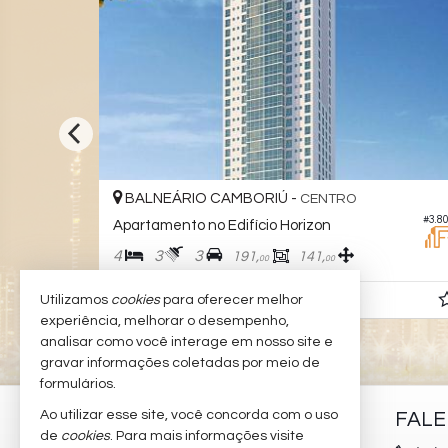
BALNEÁRIO CAMBORIÚ -
CENTRO
#3.865
#3.805
Apartamento no Edifício Horizon
4
3
3
191,
141,
00
00
R$ 3.975.000,
Utilizamos
cookies
para oferecer melhor
00
experiência, melhorar o desempenho,
analisar como você interage em nosso site e
gravar informações coletadas por meio de
formulários.
Ao utilizar esse site, você concorda com o uso
PADILHA IMÓVEIS
FAL
de
cookies
. Para mais informações visite