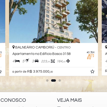
BALNEÁRIO CAMBORIÚ -
BAL
CENTRO
#3.784
Apartamento no Edifício Bosco 3158
Apart
4
5
3
4
223,
164,
00
00
R$ 3.
R$ 3.975.000,
a partir de
00
E CONOSCO
VEJA MAIS