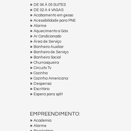
DE 04 Á 05 SUITES
DE 02 A 4 VAGAS
Acabamento em gesso
Acessibilidade para PNE
Alarme
Aquecimento a Gás
Ar Condicionado
Área de Serviço
Banheiro Auxiliar
Banheiro de Serviço
Banheiro Social
Churrasqueira
Circuito Tv
Cozinha
Cozinha Americana
Despensa
Escritório
Espera para split
EMPREENDIMENTO:
Academia
Alarme