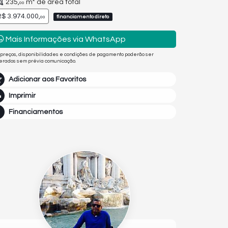
235,
m² de área total
00
$ 3.974.000,
financiamento direto
00
Mais Informações via WhatsApp
 preços, disponibilidades e condições de pagamento poderão ser
terados sem prévia comunicação.
Adicionar aos Favoritos
Imprimir
Financiamentos