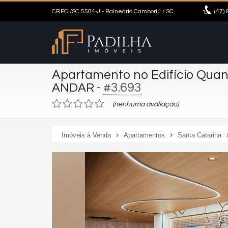
CRECI/SC 5504-J
- Balneário Camboriú /
SC
(47)
9
Apartamento no Edifício Qua
-
#3.693
ANDAR
(nenhuma avaliação)
Imóveis à Venda
Apartamentos
Santa Catarina