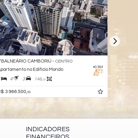
NEÁRIO CAMBORIÚ -
BALNEÁRIO 
CENTRO
#3.384
amento no Edifício Mondo
Apartamento no
4
3
4
5
3
146,
00
966.500,
R$ 3.995.000,
00
INDICADORES
FINANCEIROS