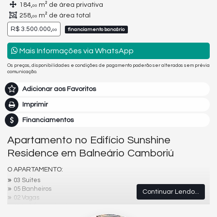
184,
m² de área privativa
00
258,
m² de área total
00
R$ 3.500.000,
financiamento bancário
00
Mais Informações via WhatsApp
Os preços, disponibilidades e condições de pagamento poderão ser alterados sem prévia
comunicação.
Adicionar aos Favoritos
Imprimir
Financiamentos
Apartamento no Edifício Sunshine
Residence em Balneário Camboriú
O APARTAMENTO:
03 Suites
05 Banheiros
Continuar Lendo...
02 Vagas
184m² Área privativa
Living