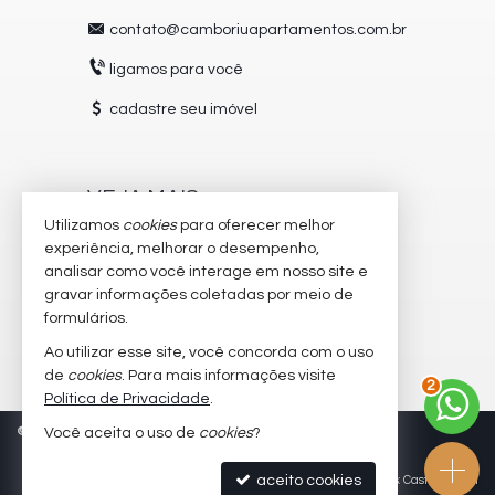
contato@camboriuapartamentos.com.br
ligamos para você
cadastre seu imóvel
VEJA MAIS
Utilizamos
cookies
para oferecer melhor
receba nosso newsletter
experiência, melhorar o desempenho,
analisar como você interage em nosso site e
trabalhe conosco
gravar informações coletadas por meio de
imóveis favoritos
formulários.
Ao utilizar esse site, você concorda com o uso
mapa de imóveis
de
cookies
. Para mais informações visite
2
Política de Privacidade
.
©
2026
CRECI/SC 5504-J
Política de Privacidade
Você aceita o uso de
cookies
?
aceito cookies
Site para imobiliárias
: Castel Digital