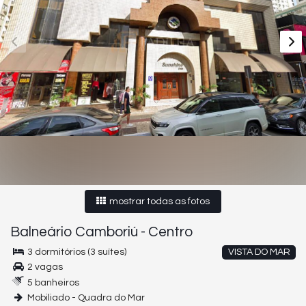
mostrar todas as fotos
Balneário Camboriú
-
Centro
3 dormitórios (3 suítes)
VISTA DO MAR
2 vagas
5 banheiros
Mobiliado - Quadra do Mar