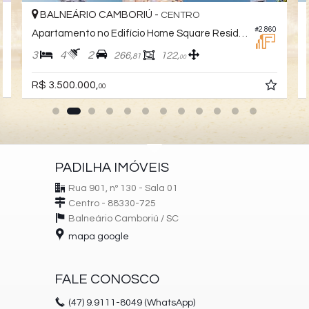
BALNEÁRIO CAMBORIÚ -
CENTRO
3
#2.860
Apartamento no Edifício Home Square Residence
3
4
2
266,
122,
81
00
R$ 3.500.000,
00
PADILHA IMÓVEIS
Rua 901, nº 130 - Sala 01
Centro - 88330-725
Balneário Camboriú /
SC
mapa google
FALE CONOSCO
(47)
9.9111-8049 (WhatsApp)