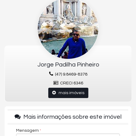
Lavabo
Cozinha
Área de Serviço
Banheiro de Serviço
Acabamento em gesso
Ar Condicionado
Sacada
Sala de Estar
Interfone
Sala de jantar
Escritório
Jorge Padilha Pinheiro
Vista Panorâmica
Internet
(47) 9.8469-8378
Móveis Planejados
Aquecimento a Gás
CRECI 6346
Empreendimento
Academia
mais imóveis
Sauna
Salão de festas
Entrada p/ banhistas e box de praia
Hall de entrada decorado e mobiliado
Mais informações sobre este imóvel
Elevador
Interfone
Portaria Automatizada
Mensagem
2 Elevadores