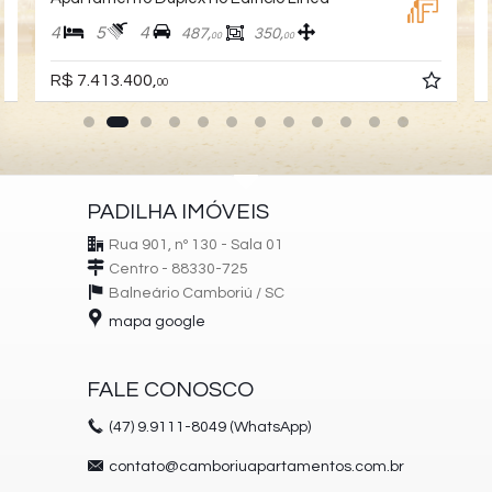
4
5
4
487,
350,
00
00
R$ 7.413.400,
00
PADILHA IMÓVEIS
Rua 901, nº 130 - Sala 01
Centro - 88330-725
Balneário Camboriú /
SC
mapa google
FALE CONOSCO
(47)
9.9111-8049 (WhatsApp)
contato@camboriuapartamentos.com.br