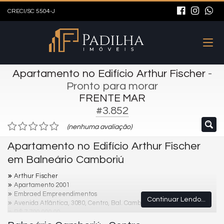
CRECI/SC 5504-J
Apartamento no Edifício Arthur Fischer
-
Pronto para morar
FRENTE MAR
#3.852
(nenhuma avaliação)
Apartamento no Edifício Arthur Fischer
em Balneário Camboriú
Arthur Fischer
Apartamento 2001
Embraed Empreendimentos
Continuar Lendo...
Avenida Atlântica, 3080, Centro, Bal. Camboriú - SC
R$ 7.700.000,00
Disponível