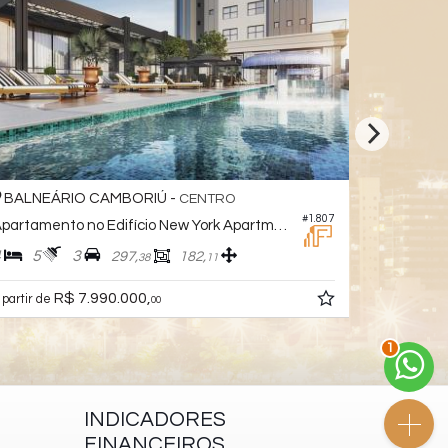
BALNEÁRIO CAMBORIÚ -
BALNEÁ
CENTRO
#1.807
Apartamento no Edifício New York Apartments
Apartamen
4
5
3
4
5
297,
182,
38
11
R$ 7.990.000,
R$ 7.330.
 partir de
00
2
INDICADORES
FINANCEIROS