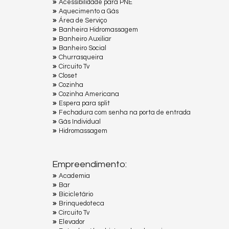
Acessibilidade para PNE
Aquecimento a Gás
Área de Serviço
Banheira Hidromassagem
Banheiro Auxiliar
Banheiro Social
Churrasqueira
Circuito Tv
Closet
Cozinha
Cozinha Americana
Espera para split
Fechadura com senha na porta de entrada
Gás Individual
Hidromassagem
Empreendimento:
Academia
Bar
Bicicletário
Brinquedoteca
Circuito Tv
Elevador