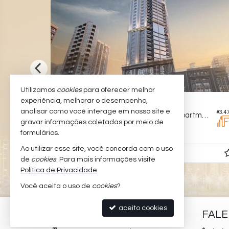
Utilizamos
cookies
para oferecer melhor
experiência, melhorar o desempenho,
BALNEÁRIO CAMBORIÚ -
CENTRO
analisar como você interage em nosso site e
#3.284
#3.4
ence
Apartamento no Edifício New York Apartments
gravar informações coletadas por meio de
4
6
3
233,
182,
formulários.
00
00
Ao utilizar esse site, você concorda com o uso
R$ 7.790.000,
00
de
cookies
. Para mais informações visite
Política de Privacidade
.
Você aceita o uso de
cookies
?
aceito cookies
PADILHA IMÓVEIS
FAL