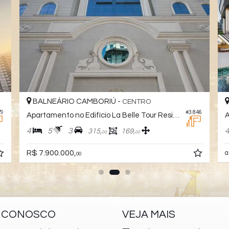
BALNEÁRIO CAMBORIÚ -
CENTRO
79
#3.846
Apartamento no Edifício La Belle Tour Residence
4
5
3
315,
169,
00
00
R$ 7.900.000,
a
00
E CONOSCO
VEJA MAIS