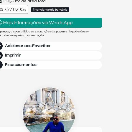
312,
m² de área total
00
$ 7.771.810,
financiamento bancário
00
Mais Informações via WhatsApp
 preços, disponibilidades e condições de pagamento poderão ser
terados sem prévia comunicação.
Adicionar aos Favoritos
Imprimir
Financiamentos