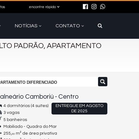
itos
encontre rápido
NOTÍCIAS
CONTATO
ALTO PADRÃO, APARTAMENTO
PARTAMENTO DIFERENCIADO
alneário Camboriú
-
Centro
4 dormitórios (4 suítes)
ENTREGUE EM AGOSTO
DE 2025
3 vagas
5 banheiros
Mobiliado - Quadra do Mar
255,
m² de área privativa
00