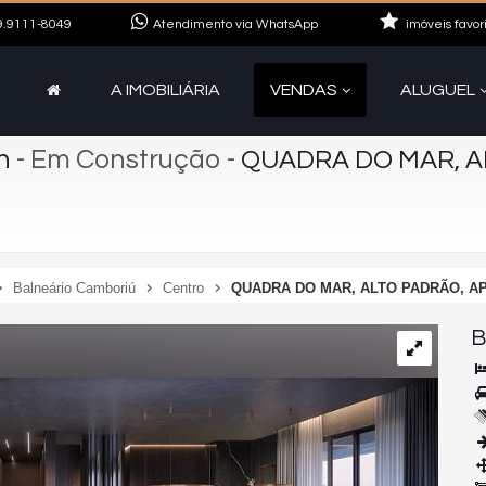
.9111-8049
Atendimento via WhatsApp
imóveis favor
A IMOBILIÁRIA
VENDAS
ALUGUEL
h
- Em Construção
-
QUADRA DO MAR, 
Balneário Camboriú
Centro
QUADRA DO MAR, ALTO PADRÃO, A
B