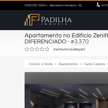
CRECI/SC 5504-J
- Balneário Camboriú /
SC
(47)
9
Apartamento no Edifício Zenit
-
#3.370
DIFERENCIADO
(nenhuma avaliação)
Imóveis à Venda
Apartamentos
Santa Catarina