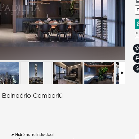
R
Os
al
m Balneário Camboriú
Hidrômetro Individual