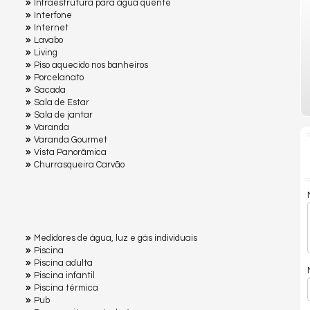
Infraestrutura para água quente
Interfone
Internet
Lavabo
Living
Piso aquecido nos banheiros
Porcelanato
Sacada
Sala de Estar
Sala de jantar
Varanda
Varanda Gourmet
Vista Panorâmica
Churrasqueira Carvão
Medidores de água, luz e gás individuais
Piscina
Piscina adulta
Piscina infantil
Piscina térmica
Pub