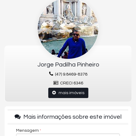
04 Suites (sendo 1 master com sala de banho e closet)
04 vagas de garagem
01 apartamento por andar
Mezanino com pub
Vista para o mar e para a montanha
Box de praia
Infraestrutura para automação residencial
Medidores individuais de água e gás
02 elevadores sociais e 01 de serviço
Sistema interno de segurança
Sala administrativa de condomínios
Jorge Padilha Pinheiro
Hall de serviço e social independentes
(47) 9.8469-8378
ÁREA DE LAZER:
CRECI 6346
1.565m² de área de lazer e mais de 200m² de deck
Piscina externa adulta de 118m com raia e bar molhado
mais imóveis
Piscina infantil com ondas
Salão de festas com cozinha gourmet e lounge
Sala de jogos
Baby room / Playground
Mais informações sobre este imóvel
Cinema / Pub / Wine bar
Espaço saúde com academia, yoga, Pilates, sala de massagem,
piscina aquecida com raia de 16m, hidromassagem, saunas seca e
Mensagem
úmida