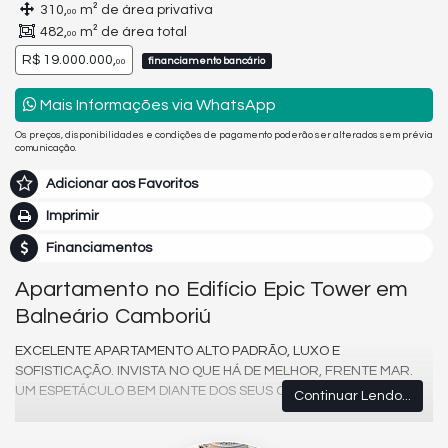
310,
m² de área privativa
00
482,
m² de área total
00
R$ 19.000.000,
financiamento bancário
00
Mais Informações via WhatsApp
Os preços, disponibilidades e condições de pagamento poderão ser alterados sem prévia
comunicação.
Adicionar aos Favoritos
Imprimir
Financiamentos
Apartamento no Edifício Epic Tower em
Balneário Camboriú
EXCELENTE APARTAMENTO ALTO PADRÃO, LUXO E
SOFISTICAÇÃO. INVISTA NO QUE HÁ DE MELHOR, FRENTE MAR.
UM ESPETÁCULO BEM DIANTE DOS SEUS OLHOS.
Continuar Lendo...
O APARTAMENTO: