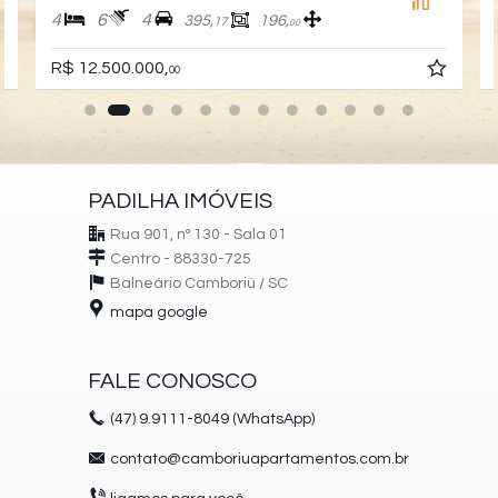
4
6
4
395,
196,
17
00
R$ 12.500.000,
00
PADILHA IMÓVEIS
Rua 901, nº 130 - Sala 01
Centro - 88330-725
Balneário Camboriú /
SC
mapa google
FALE CONOSCO
(47)
9.9111-8049 (WhatsApp)
contato@camboriuapartamentos.com.br