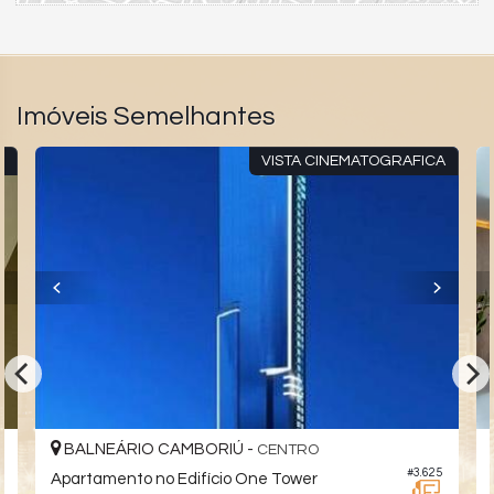
Imóveis Semelhantes
R
VISTA CINEMATOGRAFICA
BALNEÁRIO CAMBORIÚ -
CENTRO
3
#3.625
Apartamento no Edifício One Tower