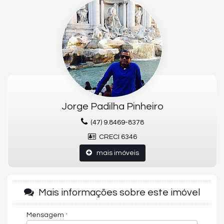
O APARTAMENTO:
04 Suites
05 Banheiros
04 Vagas
233m² de área privativa
462m² de Área total
Closet
Cozinha
Lavabo
Living
Jorge Padilha Pinheiro
Sala de Estar
Sala de jantar
(47) 9.8469-8378
CRECI 6346
Empreendimentos:
Academia
mais imóveis
Brinquedoteca
Espaço gourmet
Piscina térmica
Sala de jogos
Mais informações sobre este imóvel
Sauna
Spa
Mensagem
Salão de Jogos