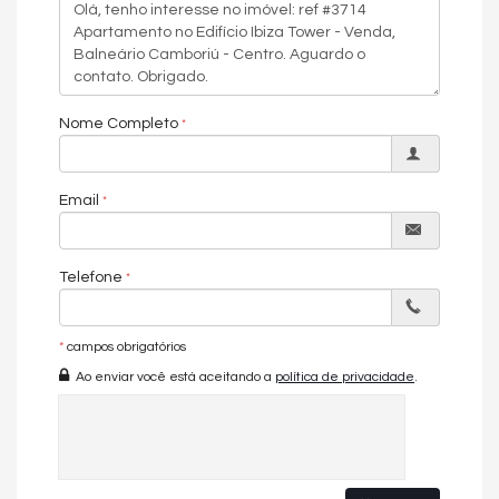
Restaurante Privativo
Home Cinema
Piscina Aquecida
Espaço Fitness
Espaço Gourmet
Quadra Poliesportiva
Brinquedoteca
Nome Completo
Salão de estética
Pilates
Boate
Email
Quiosque com churrasqueira
Sauna seca e úmida
Telefone
*
campos obrigatórios
Ao enviar você está aceitando a
política de privacidade
.