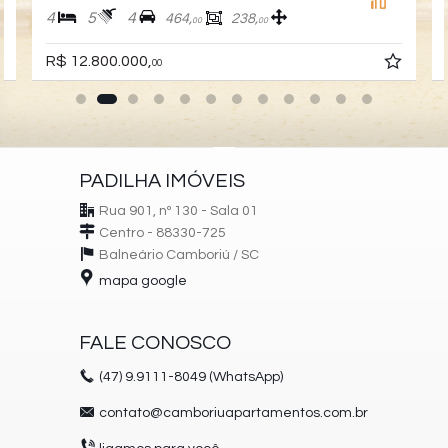
4
5
4
464,
238,
00
00
R$ 12.800.000,
00
PADILHA IMÓVEIS
Rua 901, nº 130 - Sala 01
Centro - 88330-725
Balneário Camboriú /
SC
mapa google
FALE CONOSCO
(47)
9.9111-8049 (WhatsApp)
contato@camboriuapartamentos.com.br