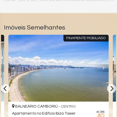
Imóveis Semelhantes
R
FINAMENTE MOBILIADO
BALNEÁRIO CAMBORIÚ -
CENTRO
5
#3.386
Apartamento no Edifício Ibiza Tower