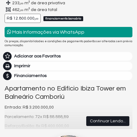
233,
m² de área privativa
00
462,
m² de área total
00
R$ 12.800.000,
financiamento bancário
00
Mais Informações via WhatsApp
Os preços, disponibilidades e condições de pagamento poderão ser alterados sem prévia
comunicação.
Adicionar aos Favoritos
Imprimir
Financiamentos
Apartamento no Edifício Ibiza Tower em
Balneário Camboriú
Entrada: R$ 3.200.000,00
Parcelamento: 72x R$ 88.888,89
Continuar Lendo...
Reforço/Balão: 8x R$ 400.000,00