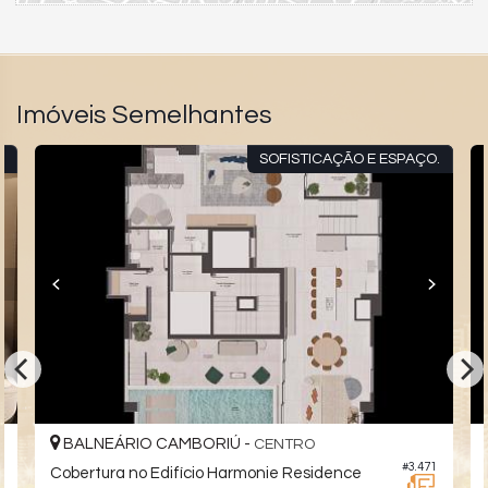
Imóveis Semelhantes
7
SOFISTICAÇÃO E ESPAÇO.
BALNEÁRIO CAMBORIÚ -
CENTRO
5
#3.471
Cobertura no Edifício Harmonie Residence