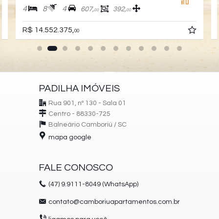
4
8
4
607,
392,
00
00
R$ 14.552.375,
00
PADILHA IMÓVEIS
Rua 901, nº 130 - Sala 01
Centro - 88330-725
Balneário Camboriú /
SC
mapa google
FALE CONOSCO
(47)
9.9111-8049 (WhatsApp)
contato@camboriuapartamentos.com.br