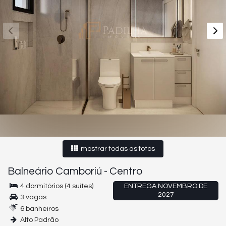
mostrar todas as fotos
Balneário Camboriú
-
Centro
4 dormitórios (4 suítes)
ENTREGA NOVEMBRO DE
2027
3 vagas
6 banheiros
Alto Padrão