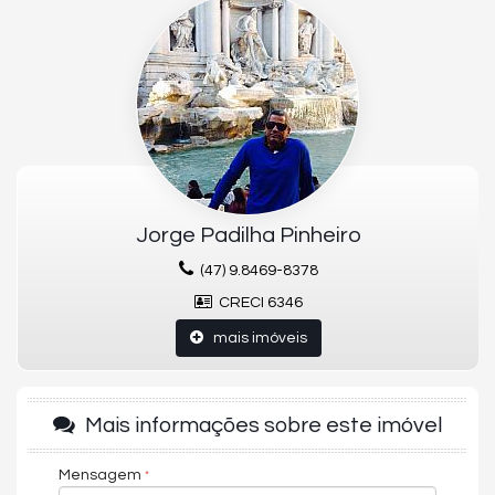
04 Suites
06 Banheiros
03Vagas
192.91m²Área privativa
304.7m²Área total
Acabamento em gesso
Aquecimento a Gás
Área de Serviço
Banheiro de Serviço
Circuito Tv
Closet
Cozinha
Jorge Padilha Pinheiro
Espera para split
Fechadura com senha na porta de entrada
(47) 9.8469-8378
Gás Individual
CRECI 6346
Hidrômetro Individual
Infraestrutura para água quente
mais imóveis
Interfone
Internet
Lavabo
Living
Mais informações sobre este imóvel
Porcelanato
Sala de Estar
Sala de jantar
Mensagem
Vista Panorâmica