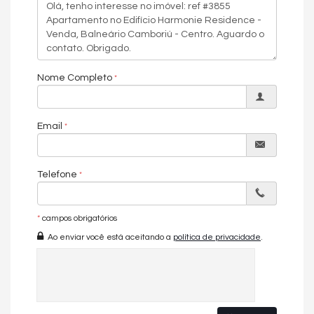
Cozinha com:
Churrasqueira à carvão
4 suítes
3 vagas de garagem
Nome Completo
EMPPREENDIMENTO:
Academia
Email
Brinquedoteca
Entrada p/ banhistas e box de praia
Espaço gourmet
Estar Social
Telefone
Guarita de segurança
Hall de entrada decorado e mobiliado
Hidromassagem na piscina
Interfone
*
campos obrigatórios
Internet
Ao enviar você está aceitando a
política de privacidade
.
Medidores de água, luz e gás individuais
Piscina adulta
Piscina infantil
Playground
Reaproveitamento de água
Salão de festas