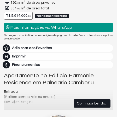
192,
m² de área privativa
00
304,
m² de área total
00
R$ 5.914.000,
financiamento bancário
00
Mais Informações via WhatsApp
Os preços, disponibilidades e condições de pagamento poderão ser alterados sem prévia
comunicação.
Adicionar aos Favoritos
Imprimir
Financiamentos
Apartamento no Edifício Harmonie
Residence em Balneário Camboriú
Entrada
(Balões semestrais ou anuais)
60x R$ 29.569,19
Continuar Lendo...
O APARTAMENTO