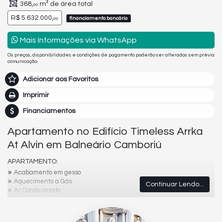
368,
m² de área total
00
R$ 5.632.000,
financiamento bancário
00
Mais Informações via WhatsApp
Os preços, disponibilidades e condições de pagamento poderão ser alterados sem prévia
comunicação.
Adicionar aos Favoritos
Imprimir
Financiamentos
Apartamento no Edifício Timeless Arrka
At Alvin em Balneário Camboriú
APARTAMENTO:
Acabamento em gesso
Aquecimento a Gás
Continuar Lendo...
Ar Condicionado
Churrasqueira
Cozinha
Espera para split