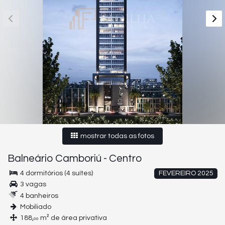
mostrar todas as fotos
Balneário Camboriú
-
Centro
4 dormitórios (4 suítes)
FEVEREIRO 2025
3 vagas
4 banheiros
Mobiliado
188,
m² de área privativa
00