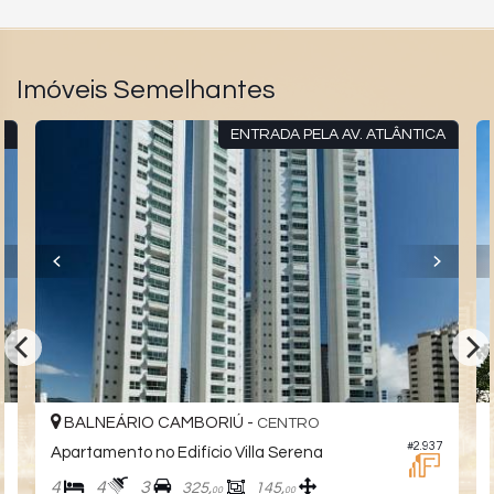
Imóveis Semelhantes
A
ENTRADA PELA AV. ATLÂNTICA
BALNEÁRIO CAMBORIÚ -
CENTRO
2
#2.937
Apartamento no Edifício Villa Serena
4
4
3
325,
145,
00
00