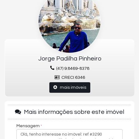
Fechadura com senha na porta de entrada
Gás Individual
Hidrômetro Individual
Infraestrutura para água quente
Interfone
Lavabo
Living
Porcelanato
Sistema de fachada Balcon Juliet Glass
Penthouse
Jorge Padilha Pinheiro
Terraço com piscina rotativa
3 Churrasqueiras à carvão
(47) 9.8469-8378
Classic Top
Dual House -Apartamento Duplex
CRECI 6346
Apartamento com pé-direito duplo
Classic
mais imóveis
Garden House
Townhouse
1 Por andar com terraço exclusivo
Terraço com spa e churrasqueira à carvão
Mais informações sobre este imóvel
EMPREENDIMENTO:
Mensagem
Academia
Alarme