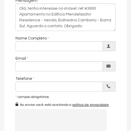
Mensagem
Elevador
Entrada p/ banhistas e box de praia
Espaço gourmet
Guarita de segurança
Hall de entrada decorado e mobiliado
Heliponto
Interfone
Nome Completo
Internet
Medidores de água, luz e gás individuais
Piscina
Piscina adulto
Email
Piscina infantil
Playground
Sala de jogos
Salão de festas
Telefone
Sauna
Características do Imóvel
Aquecimento de Água
*
campos obrigatórios
Ar Condicionado
Ao enviar você está aceitando a
política de privacidade
.
Churrasqueira
Despensa
Sistema de Alarme
Piso Cerâmico
Piso de Madeira