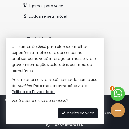
ligamos para você
cadastre seu imóvel
VEJA MAIS
Utilizamos
cookies
para oferecer melhor
receba nosso newsletter
experiência, melhorar o desempenho,
analisar como você interage em nosso site e
trabalhe conosco
gravar informações coletadas por meio de
imóveis favoritos
formulários.
Ao utilizar esse site, você concorda com o uso
2
mapa de imóveis
de
cookies
. Para mais informações visite
Política de Privacidade
.
©
2026
CRECI/SC 5504-J
Política de Privacidade
Você aceita o uso de
cookies
?
aceito cookies
Site para imobiliárias
: Castel Digital
Tenho Interesse