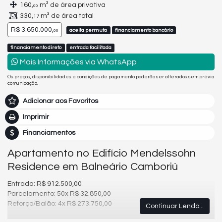
160,
m² de área privativa
00
330,
m² de área total
17
R$ 3.650.000,
aceita permuta
financiamento bancário
00
financiamento direto
entrada facilitada
Mais Informações via WhatsApp
Os preços, disponibilidades e condições de pagamento poderão ser alterados sem prévia
comunicação.
Adicionar aos Favoritos
Imprimir
Financiamentos
Apartamento no Edifício Mendelssohn
Residence em Balneário Camboriú
Entrada: R$ 912.500,00
Parcelamento: 50x R$ 32.850,00
Reforço/Balão: 4x R$ 273.750,00
Continuar Lendo...