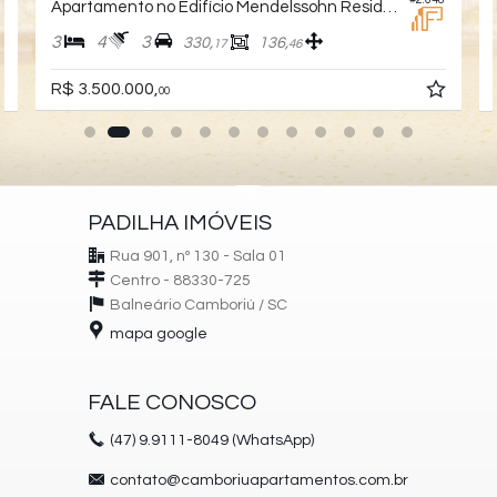
1
Apartamento no Edifício Mendelssohn Residence
3
4
3
330,
136,
17
46
R$ 3.500.000,
00
PADILHA IMÓVEIS
Rua 901, nº 130 - Sala 01
Centro - 88330-725
Balneário Camboriú /
SC
mapa google
FALE CONOSCO
(47)
9.9111-8049 (WhatsApp)
contato@camboriuapartamentos.com.br