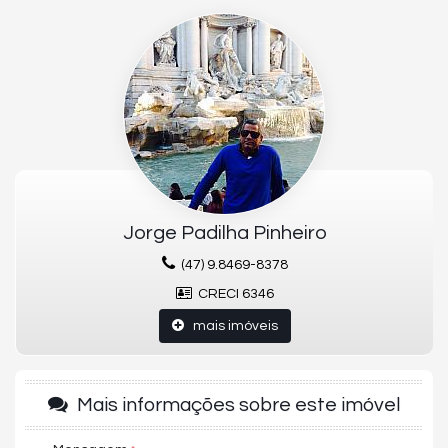
O APARTAMENTO:
03 Suites
04 Banheiros
03 Vagas
160m² Área privativa
330m² Área total
Acabamento em gesso
Aquecimento a Gás
Área de Serviço
Banheiro Social
Cozinha Americana
Espera para split
Hidrômetro Individual
Jorge Padilha Pinheiro
Infraestrutura para água quente
Lavabo
(47) 9.8469-8378
Living
CRECI 6346
Porcelanato
Sala de Estar
mais imóveis
Sala de jantar
O EMPREENDIMENTO:
Academia
Mais informações sobre este imóvel
Bicicletário
Circuito Tv