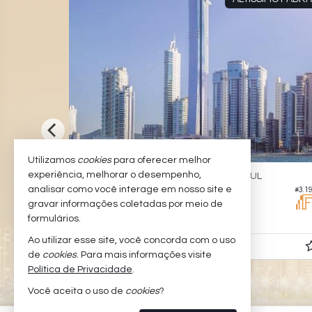
Utilizamos
cookies
para oferecer melhor
experiência, melhorar o desempenho,
BALNEÁRIO CAMBORIÚ -
BARRA SUL
analisar como você interage em nosso site e
#3.624
#3.1
Apartamento no Edifício Epic Tower
gravar informações coletadas por meio de
5
6
6
515,
303,
formulários.
00
00
Ao utilizar esse site, você concorda com o uso
Consulte-nos
de
cookies
. Para mais informações visite
Política de Privacidade
.
Você aceita o uso de
cookies
?