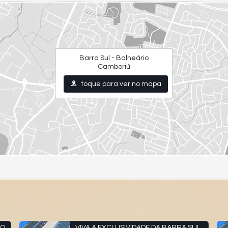
Barra Sul - Balneário
Camboriú
toque para ver no mapa
ÃO
VIVA A EXCLUSIVIDADE DA BARRA SUL.