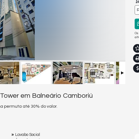
R
Os
al
 Tower em Balneário Camboriú
sa permuta até 30% do valor.
Lavabo Social