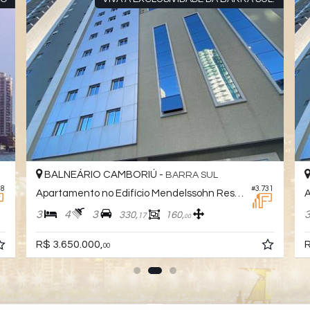
BALNEÁRIO CAMBORIÚ -
BARRA SUL
98
#3.731
Apartamento no Edifício Mendelssohn Residence
3
4
3
330,
160,
17
00
R$ 3.650.000,
R
00