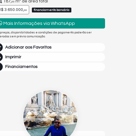
187,
m² de área total
00
$ 3.650.000,
financiamento bancário
00
Mais Informações via WhatsApp
 preços, disponibilidades e condições de pagamento poderão ser
terados sem prévia comunicação.
Adicionar aos Favoritos
Imprimir
Financiamentos