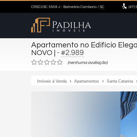
CRECI/SC 5504-J
- Balneário Camboriú /
SC
(47)
9
Apartamento no Edifício Eleg
-
#2.989
NOVO |
(nenhuma avaliação)
Imóveis à Venda
Apartamentos
Santa Catarina