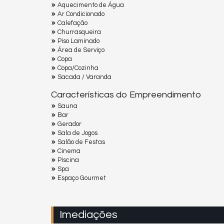
Aquecimento de Água
Ar Condicionado
Calefação
Churrasqueira
Piso Laminado
Área de Serviço
Copa
Copa/Cozinha
Sacada / Varanda
Características do Empreendimento
Sauna
Bar
Gerador
Sala de Jogos
Salão de Festas
Cinema
Piscina
Spa
Espaço Gourmet
Imediações