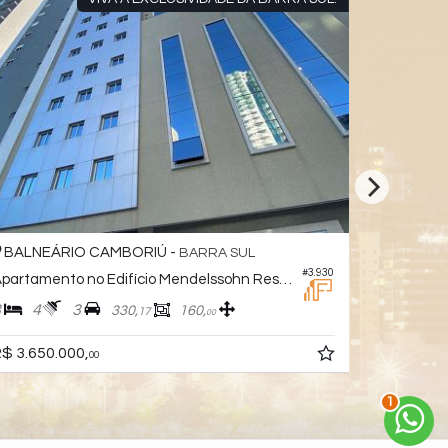
BALNEÁRIO CAMBORIÚ -
BALNEÁ
BARRA SUL
#3.930
Apartamento no Edifício Mendelssohn Residence
Apartamen
3
4
3
3
3
330,
160,
17
00
$ 3.650.000,
R$ 3.450.
00
2