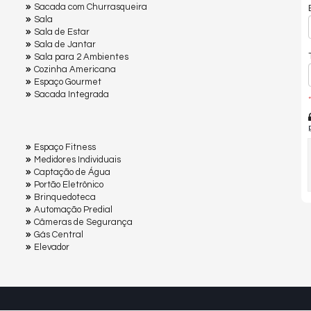
Sacada com Churrasqueira
Sala
Sala de Estar
Sala de Jantar
Sala para 2 Ambientes
Cozinha Americana
Espaço Gourmet
Sacada Integrada
*
Espaço Fitness
Medidores Individuais
Captação de Água
Portão Eletrônico
Brinquedoteca
Automação Predial
Câmeras de Segurança
Gás Central
Elevador