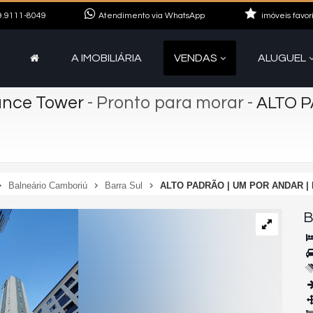
.9111-8049
Atendimento via WhatsApp
imóveis favor
A IMOBILIÁRIA
VENDAS
ALUGUEL
ance Tower
- Pronto para morar
-
ALTO P
Balneário Camboriú
Barra Sul
ALTO PADRÃO | UM POR ANDAR | 
B