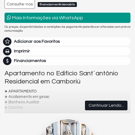
Consulte-nos
financiamento bancário
Mais Informações via WhatsApp
Os preços, disponibilidades e condições de pagamento poderão ser alterados sem prévia
comunicação.
Adicionar aos Favoritos
Imprimir
Financiamentos
Apartamento no Edifício Sant´antônio
Residencial em Camboriú
APARTAMENTO
Acabamento em gesso
Banheiro Auxiliar
Continuar Lendo...
Cozinha
Interfone
Porcelanato
Sala de Estar
Varanda
Sala de jantar