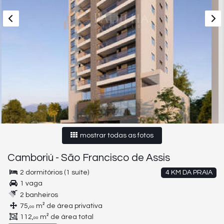
mostrar todas as fotos
Camboriú
-
São Francisco de Assis
2 dormitórios (1 suíte)
4 KM DA PRAIA
1 vaga
2 banheiros
75,
m² de área privativa
00
112,
m² de área total
00