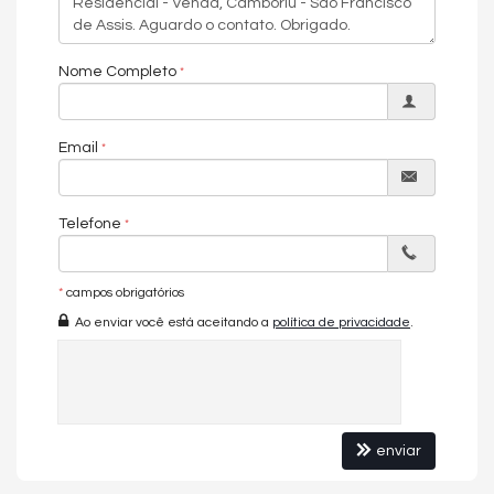
Área privativa (m²)
75.45m²
ENTRADA
R$ 200.000,00
Nome Completo
PARCELAMENTO (24X)
R$ 10.416,67
REFORÇO / BALÃO (3X)
R$ 50.000,00
Email
Parcelas e reforços corrigidos
Telefone
*
campos obrigatórios
Ao enviar você está aceitando a
política de privacidade
.
enviar