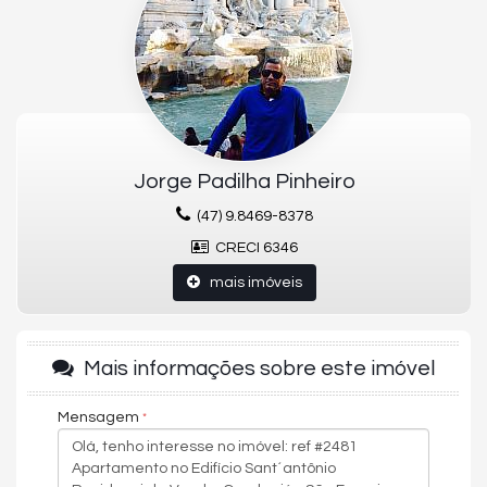
Sacada
Internet
Infraestrutura para água quente
Hidrômetro Individual
Espera para split
Churrasqueira
Banheiro Social
Aquecimento á Gás
EMPREENDIMENTO
Jorge Padilha Pinheiro
Academia
Brinquedoteca
(47) 9.8469-8378
Elevador
CRECI 6346
Espaço gourmet
Piscina adulta
mais imóveis
Piscina infantil
Playground
Salão de festas
Medidores de água, luz e gás individuais
Mais informações sobre este imóvel
Jacuzzi
Interfone
Hall de entrada decorado e mobiliado
Mensagem
Circuito Tv
Área total (m²)
112.3m²