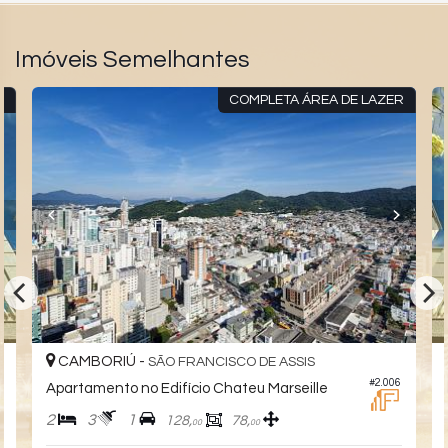
Imóveis Semelhantes
R
COMPLETA ÁREA DE LAZER
CAMBORIÚ -
SÃO FRANCISCO DE ASSIS
0
#2.006
Apartamento no Edifício Chateu Marseille
2
3
1
128,
78,
00
00