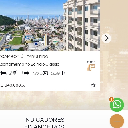
CAMBORIÚ -
CAMBOR
TABULEIRO
#3.834
partamento no Edifício Classic
Apartament
2
2
1
2
1
196,
66,
66
00
$ 849.000,
R$ 788.0
00
2
INDICADORES
FINANCEIROS