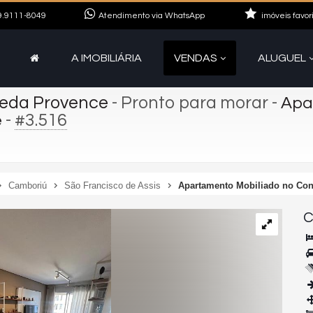
.9111-8049
Atendimento via WhatsApp
imóveis favor
A IMOBILIÁRIA
VENDAS
ALUGUEL
meda Provence
- Pronto para morar
-
Apa
-
#3.516
e
Camboriú
São Francisco de Assis
Apartamento Mobiliado no Co
C