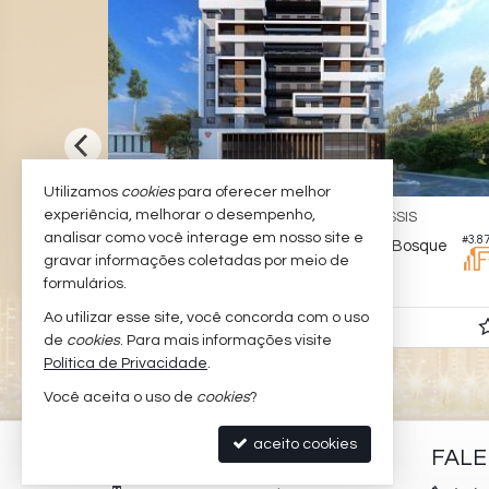
Utilizamos
cookies
para oferecer melhor
experiência, melhorar o desempenho,
CAMBORIÚ -
SÃO FRANCISCO DE ASSIS
analisar como você interage em nosso site e
#3.110
#3.8
nce
Apartamento no Edifício Reserva do Bosque
gravar informações coletadas por meio de
1
2
1
118,
68,
formulários.
00
00
Ao utilizar esse site, você concorda com o uso
R$ 858.000,
00
de
cookies
. Para mais informações visite
Política de Privacidade
.
Você aceita o uso de
cookies
?
aceito cookies
PADILHA IMÓVEIS
FAL