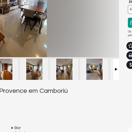
R
Os
al
 Provence em Camboriú
Bar