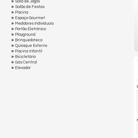
Sala de Jogos
Salão de Festas
Piscina
Espaço Gourmet
Medidores Individuais
Portão Eletrônico
Playground
Brinquedoteca
Quiosque Externo
Piscina Infantil
Bicicletário
Gás Central
Elevador