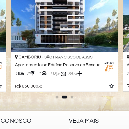
CAMBORIÚ -
SÃO FRANCISCO DE ASSIS
79
#3.260
Apartamento no Edifício Reserva do Bosque
A
1
2
1
118,
68,
00
00
R
R$ 858.000,
00
E CONOSCO
VEJA MAIS