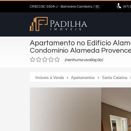
CRECI/SC 5504-J
- Balneário Camboriú /
SC
(47)
9
Apartamento no Edifício Ala
Condomínio Alameda Provenc
(nenhuma avaliação)
Imóveis à Venda
Apartamentos
Santa Catarina