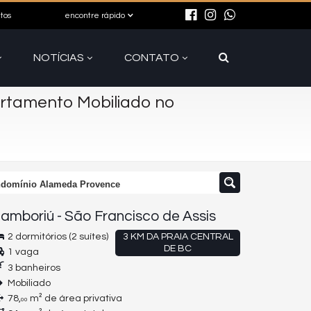
itos
encontre rápido
NOTÍCIAS
CONTATO
rtamento Mobiliado no
ndomínio Alameda Provence
amboriú
-
São Francisco de Assis
2 dormitórios (2 suítes)
3 KM DA PRAIA CENTRAL
DE BC
1 vaga
3 banheiros
Mobiliado
78,
m² de área privativa
00