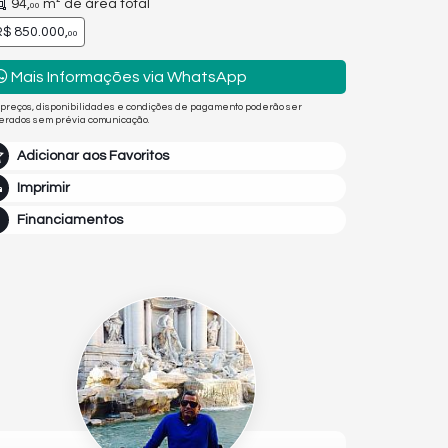
94,
m² de área total
00
$ 850.000,
00
Mais Informações via WhatsApp
 preços, disponibilidades e condições de pagamento poderão ser
terados sem prévia comunicação.
Adicionar aos Favoritos
Imprimir
Financiamentos