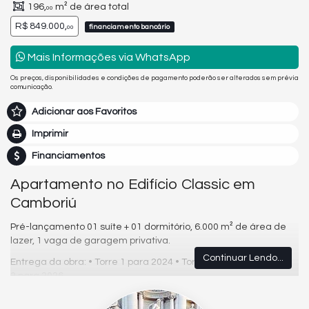
196,
m² de área total
00
R$ 849.000,
financiamento bancário
00
Mais Informações via WhatsApp
Os preços, disponibilidades e condições de pagamento poderão ser alterados sem prévia
comunicação.
Adicionar aos Favoritos
Imprimir
Financiamentos
Apartamento no Edifício Classic em
Camboriú
Pré-lançamento 01 suíte + 01 dormitório, 6.000 m² de área de
lazer, 1 vaga de garagem privativa.
Continuar Lendo...
Entrega da obra: • Torre 1 para 2024 • Torre 2 para 2025 • Torre
3 para 2026
DISTANTE 2,5 KM DA PRAIA CENTRAL DE BALNEÁRIO CAMBORIÚ-