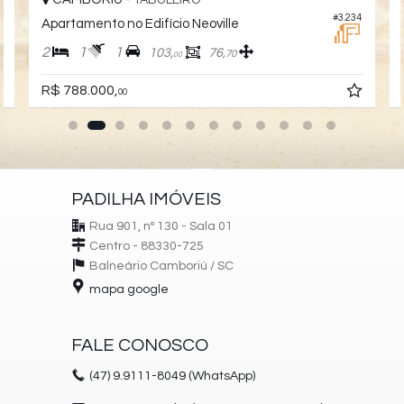
TABULEIRO
4
#3.234
Apartamento no Edifício Neoville
2
1
1
103,
76,
70
00
R$ 788.000,
00
PADILHA IMÓVEIS
Rua 901, nº 130 - Sala 01
Centro - 88330-725
Balneário Camboriú /
SC
mapa google
FALE CONOSCO
(47)
9.9111-8049 (WhatsApp)