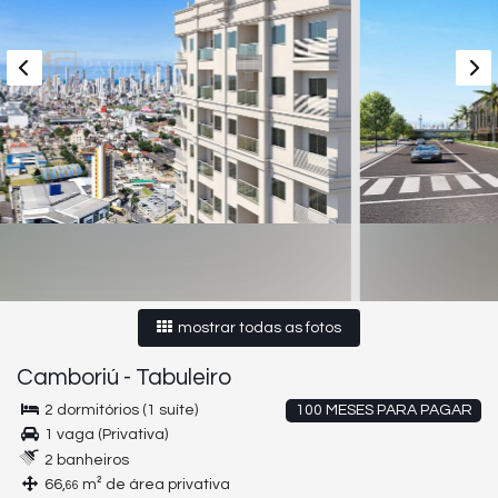
mostrar todas as fotos
Camboriú
-
Tabuleiro
2 dormitórios (1 suíte)
100 MESES PARA PAGAR
1 vaga (Privativa)
2 banheiros
66,
m² de área privativa
66