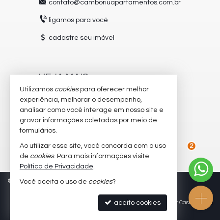
contato@camboriuapartamentos.com.br
ligamos para você
cadastre seu imóvel
VEJA MAIS
Utilizamos
cookies
para oferecer melhor
receba nosso newsletter
experiência, melhorar o desempenho,
analisar como você interage em nosso site e
trabalhe conosco
gravar informações coletadas por meio de
imóveis favoritos
formulários.
Ao utilizar esse site, você concorda com o uso
mapa de imóveis
de
cookies
. Para mais informações visite
2
Política de Privacidade
.
©
2026
CRECI/SC 5504-J
Política de Privacidade
Você aceita o uso de
cookies
?
aceito cookies
Site para imobiliárias
: Castel Digital