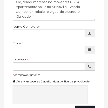
Sala de jogos
Salão de festas
2 blocos de apartamentos
04 apartamentos por andar
Garagem privativa
Mini Quadra
Nome Completo
Jardim Externo
Email
Telefone
*
campos obrigatórios
Ao enviar você está aceitando a
política de privacidade
.