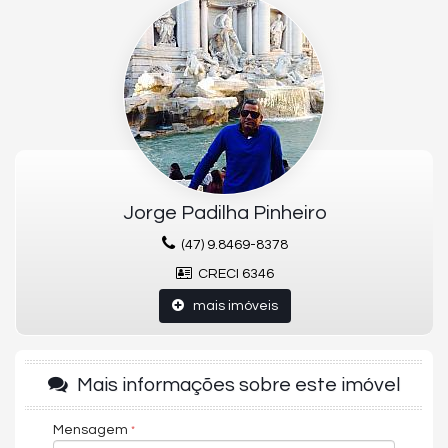
Área de Serviço
Churrasqueira
Circuito Tv
Espera para split
Gás Individual
Infraestrutura para água quente
Interfone
Porcelanato
Sacada
Sala de Estar
Jorge Padilha Pinheiro
O EMPREENDIMENTO:
Academia
(47) 9.8469-8378
Brinquedoteca
CRECI 6346
Circuito Tv
Elevador
mais imóveis
Hall de entrada decorado e mobiliado
Interfone
Medidores de água, luz e gás individuais
Piscina
Mais informações sobre este imóvel
Piscina adulta
Piscina infantil
Playground
Mensagem
Reaproveitamento de água