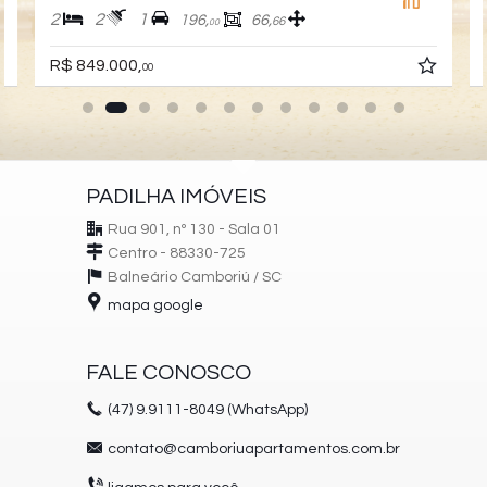
2
2
1
196,
66,
66
00
R$ 849.000,
00
PADILHA IMÓVEIS
Rua 901, nº 130 - Sala 01
Centro - 88330-725
Balneário Camboriú /
SC
mapa google
FALE CONOSCO
(47)
9.9111-8049 (WhatsApp)
contato@camboriuapartamentos.com.br