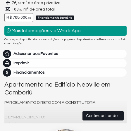
76,
m² de área privativa
70
103,
m² de área total
00
R$ 788.000,
financiamento bancário
00
Mais Informações via WhatsApp
Os preços, disponibilidades e condições de pagamento poderão ser alterados sem prévia
comunicação.
Adicionar aos Favoritos
Imprimir
Financiamentos
Apartamento no Edifício Neoville em
Camboriú
PARCELAMENTO DIRETO COM A CONSTRUTORA
Continuar Lendo...
O EMPREENDIMENTO:
Acabamento em gesso
Aquecimento a Gás