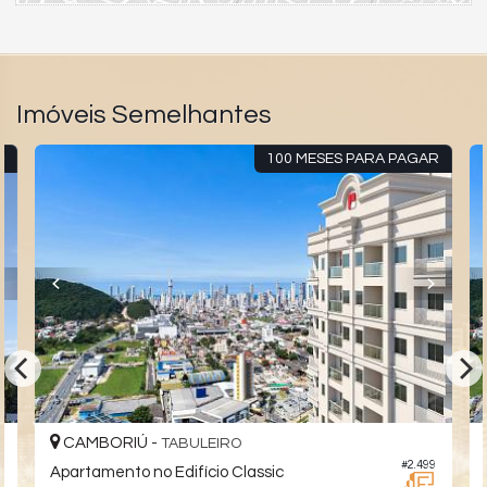
Imóveis Semelhantes
O
100 MESES PARA PAGAR
CAMBORIÚ -
TABULEIRO
4
#2.499
Apartamento no Edifício Classic