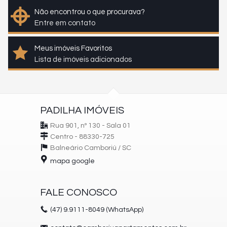
Não encontrou o que procurava?
Entre em contato
Meus imóveis Favoritos
Lista de imóveis adicionados
PADILHA IMÓVEIS
Rua 901, nº 130 - Sala 01
Centro - 88330-725
Balneário Camboriú /
SC
mapa google
FALE CONOSCO
(47)
9.9111-8049 (WhatsApp)