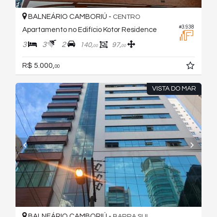
BALNEÁRIO CAMBORIÚ -
CENTRO
#3.938
Apartamento no Edifício Kotor Residence
3
3
2
140,
97,
00
00
R$ 5.000,
00
VISTA DO MAR
BALNEÁRIO CAMBORIÚ -
BARRA SUL