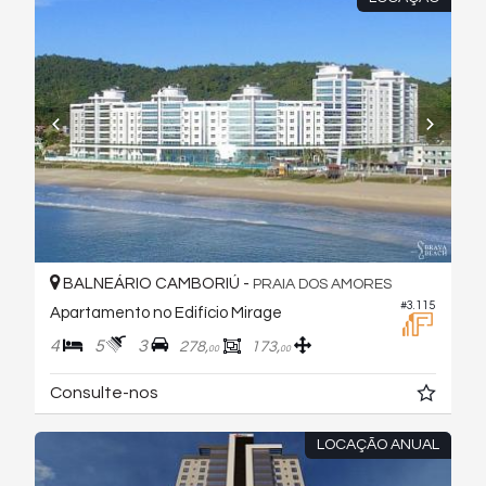
BALNEÁRIO CAMBORIÚ -
PRAIA DOS AMORES
#3.115
Apartamento no Edifício Mirage
4
5
3
278,
173,
00
00
Consulte-nos
LOCAÇÃO ANUAL