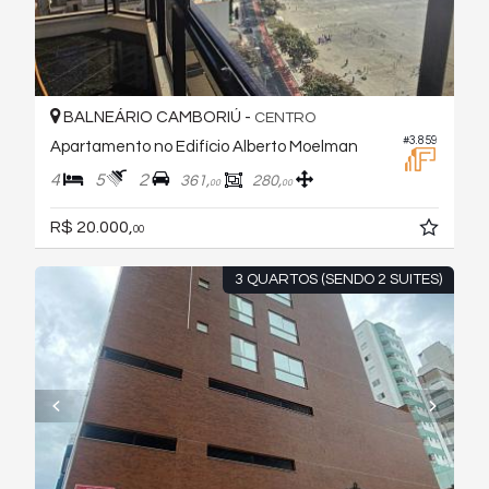
BALNEÁRIO CAMBORIÚ -
CENTRO
#3.859
Apartamento no Edifício Alberto Moelman
4
5
2
361,
280,
00
00
R$ 20.000,
00
3 QUARTOS (SENDO 2 SUITES)