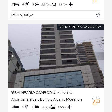
3
4
2
337,
167,
59
98
R$ 15.000,
00
VISTA CINEMATOGRAFICA
BALNEÁRIO CAMBORIÚ -
CENTRO
#2.810
Apartamento no Edifício Alberto Moelman
4
5
2
361,
280,
00
00