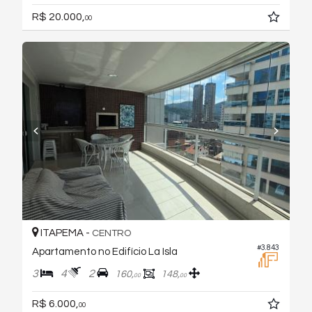
R$ 20.000,
00
ITAPEMA -
CENTRO
#3.843
Apartamento no Edifício La Isla
3
4
2
160,
148,
00
00
R$ 6.000,
00