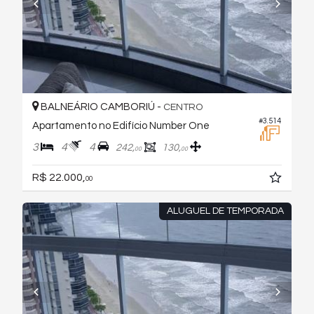
BALNEÁRIO CAMBORIÚ -
CENTRO
#3.514
Apartamento no Edifício Number One
3
4
4
242,
130,
00
00
R$ 22.000,
00
ALUGUEL DE TEMPORADA