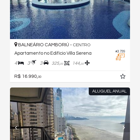
BALNEÁRIO CAMBORIÚ -
CENTRO
#3.739
Apartamento no Edifício Villa Serena
4
3
3
325,
144,
00
00
R$ 16.990,
00
ALUGUEL ANUAL