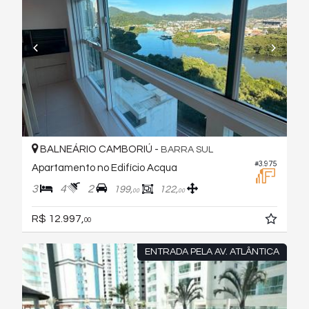
BALNEÁRIO CAMBORIÚ -
BARRA SUL
#3.975
Apartamento no Edifício Acqua
3
4
2
199,
122,
00
00
R$ 12.997,
00
ENTRADA PELA AV. ATLÂNTICA