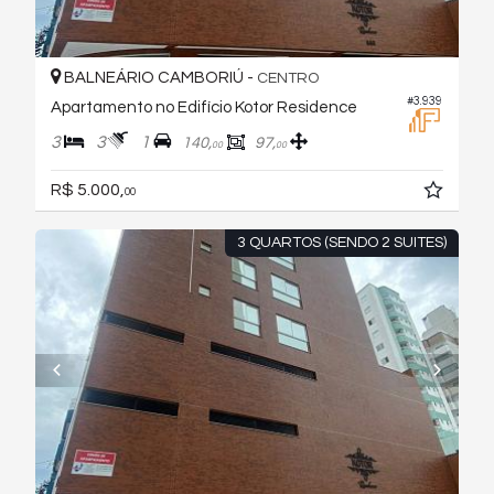
BALNEÁRIO CAMBORIÚ -
CENTRO
#3.939
Apartamento no Edifício Kotor Residence
3
3
1
140,
97,
00
00
R$ 5.000,
00
3 QUARTOS (SENDO 2 SUITES)