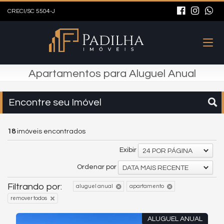
CRECI/SC 5504-J
Apartamentos para Aluguel Anual
Encontre seu Imóvel
18
imóveis encontrados
Exibir
24 POR PÁGINA
Ordenar por
DATA MAIS RECENTE
Filtrando por:
aluguel anual
apartamento
remover todos
ALUGUEL ANUAL