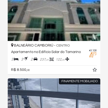
BALNEÁRIO CAMBORIÚ -
CENTRO
#3.108
Apartamento no Edifício Solar do Tamarino
3
3
2
237,
122,
00
00
R$ 8.500,
00
FINAMENTE MOBILIADO