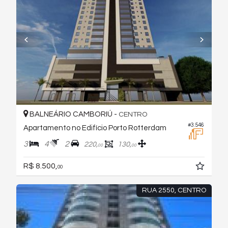
BALNEÁRIO CAMBORIÚ -
CENTRO
#3.546
Apartamento no Edifício Porto Rotterdam
3
4
2
220,
130,
00
00
R$ 8.500,
00
RUA 2550, CENTRO