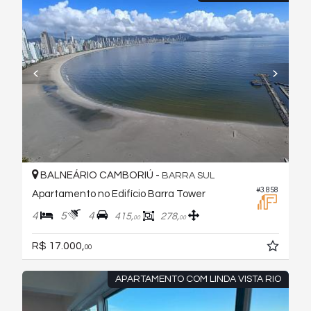
BALNEÁRIO CAMBORIÚ -
BARRA SUL
#3.858
Apartamento no Edifício Barra Tower
4
5
4
415,
278,
00
00
R$ 17.000,
00
APARTAMENTO COM LINDA VISTA RIO