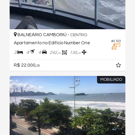
BALNEÁRIO CAMBORIÚ -
CENTRO
#3.103
Apartamento no Edifício Number One
3
4
4
242,
130,
00
00
R$ 22.000,
00
MOBILIADO