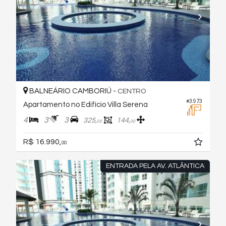
BALNEÁRIO CAMBORIÚ -
CENTRO
#3.973
Apartamento no Edifício Villa Serena
4
3
3
325,
144,
00
00
R$ 16.990,
00
ENTRADA PELA AV. ATLÂNTICA