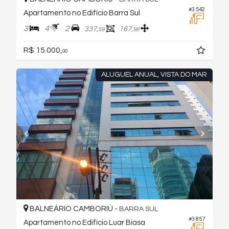
#3.542
Apartamento no Edifício Barra Sul
3
4
2
337,
167,
59
98
R$ 15.000,
00
ALUGUEL ANUAL, VISTA DO MAR
BALNEÁRIO CAMBORIÚ -
BARRA SUL
#3.857
Apartamento no Edifício Luar Biasa