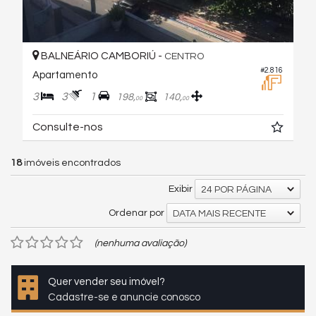
BALNEÁRIO CAMBORIÚ -
CENTRO
#2.816
Apartamento
3
3
1
198,
140,
00
00
Consulte-nos
18
imóveis encontrados
Exibir
24 POR PÁGINA
Ordenar por
DATA MAIS RECENTE
(nenhuma avaliação)
Quer vender seu imóvel?
Cadastre-se e anuncie conosco