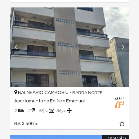
BALNEÁRIO CAMBORIÚ -
BARRA NORTE
#3.844
Apartamento no Edifício Emanual
2
1
66,
66,
66
00
R$ 3.500,
00
LOCAÇÃO