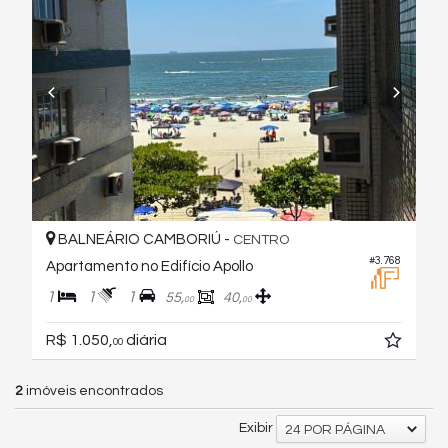
BALNEÁRIO CAMBORIÚ -
CENTRO
#3.768
Apartamento no Edifício Apollo
1
1
1
55,
40,
00
00
R$ 1.050,
diária
00
2
imóveis encontrados
Exibir
24 POR PÁGINA