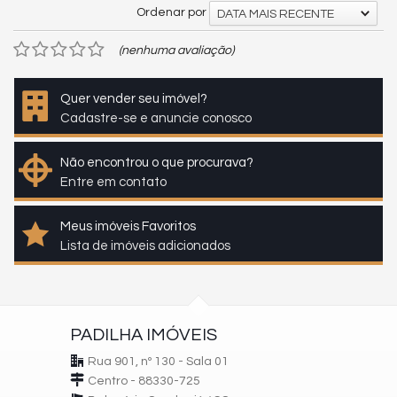
Ordenar por
DATA MAIS RECENTE
(nenhuma avaliação)
Quer vender seu imóvel?
Cadastre-se e anuncie conosco
Não encontrou o que procurava?
Entre em contato
Meus imóveis Favoritos
Lista de imóveis adicionados
PADILHA IMÓVEIS
Rua 901, nº 130 - Sala 01
Centro - 88330-725