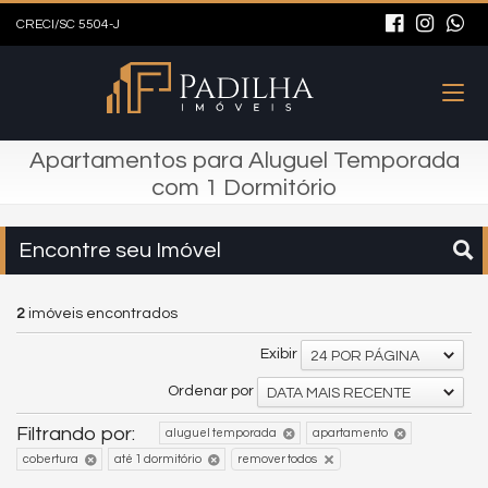
CRECI/SC 5504-J
Apartamentos para Aluguel Temporada
com 1 Dormitório
Encontre seu Imóvel
2
imóveis encontrados
Exibir
24 POR PÁGINA
Ordenar por
DATA MAIS RECENTE
Filtrando por:
aluguel temporada
apartamento
cobertura
até 1 dormitório
remover todos