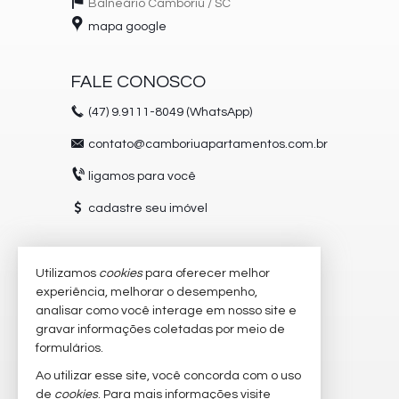
Balneário Camboriú /
SC
mapa google
FALE CONOSCO
(47)
9.9111-8049 (WhatsApp)
contato@camboriuapartamentos.com.br
ligamos para você
cadastre seu imóvel
Utilizamos
cookies
para oferecer melhor
VEJA MAIS
experiência, melhorar o desempenho,
receba nosso newsletter
analisar como você interage em nosso site e
gravar informações coletadas por meio de
trabalhe conosco
formulários.
imóveis favoritos
Ao utilizar esse site, você concorda com o uso
de
cookies
. Para mais informações visite