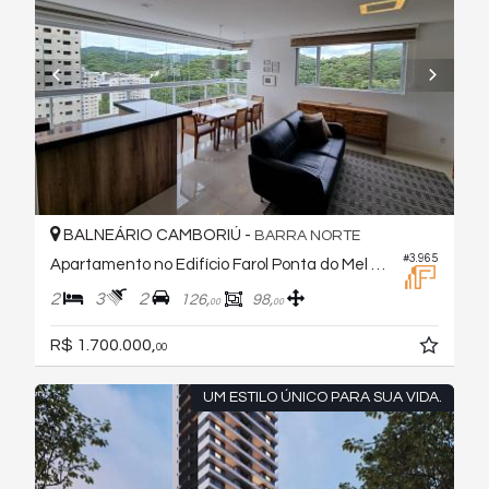
BALNEÁRIO CAMBORIÚ -
BARRA NORTE
#3.965
Apartamento no Edifício Farol Ponta do Mel Residence
2
3
2
126,
98,
00
00
R$ 1.700.000,
00
UM ESTILO ÚNICO PARA SUA VIDA.