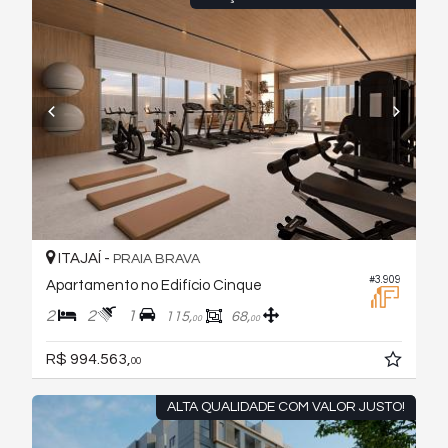
ITAJAÍ -
PRAIA BRAVA
#3.909
Apartamento no Edifício Cinque
2
2
1
115,
68,
00
00
R$ 994.563,
00
ALTA QUALIDADE COM VALOR JUSTO!