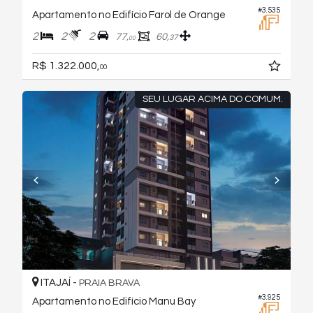
#3.535
Apartamento no Edifício Farol de Orange
2
2
2
77,
60,
37
00
R$ 1.322.000,
00
SEU LUGAR ACIMA DO COMUM.
ITAJAÍ -
PRAIA BRAVA
#3.925
Apartamento no Edifício Manu Bay