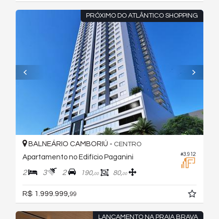
PRÓXIMO DO ATLÂNTICO SHOPPING
BALNEÁRIO CAMBORIÚ -
CENTRO
#3.912
Apartamento no Edifício Paganini
2
3
2
190,
80,
00
00
R$ 1.999.999,
99
LANÇAMENTO NA PRAIA BRAVA