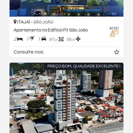
ITAJAÍ -
SÃO JOÃO
#3.551
Apartamento no Edifício Fit São João
2
1
1
87,
59,
00
00
Consulte-nos
PREÇO BOM, QUALIDADE EXCELENTE !