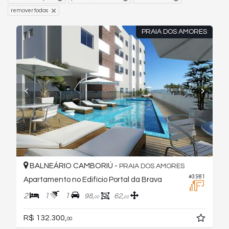
remover todos
PRAIA DOS AMORES
BALNEÁRIO CAMBORIÚ -
PRAIA DOS AMORES
#3.981
Apartamento no Edifício Portal da Brava
2
1
1
98,
62,
00
00
R$ 132.300,
00