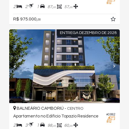
2
2
1
87,
57,
00
00
R$ 975.000,
00
ENTREGA DEZEMBRO DE 2028
BALNEÁRIO CAMBORIÚ -
CENTRO
#3.862
Apartamento no Edifício Topazio Residence
2
3
1
98,
60,
00
00