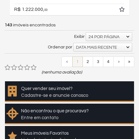
R$ 1.222.000,
00
143
imóveis encontrados
Exibir
24 POR PÁGINA
Ordenar por
DATA MAIS RECENTE
‹
1
2
3
4
›
»
(nenhuma avaliação)
Quer vender seu imóvel?
Cadastre-se e anuncie conosco
Não encontrou o que procurava?
Entre em contato
Meus imóveis Favoritos