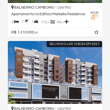
BALNEÁRIO CAMBORIÚ -
CENTRO
#3.943
Apartamento no Edifício Marbella Residence
2
1
1
112,
64,
00
00
R$ 1.210.000,
00
SEU NOVO LAR CHEGA EM 2027
BALNEÁRIO CAMBORIÚ -
CENTRO