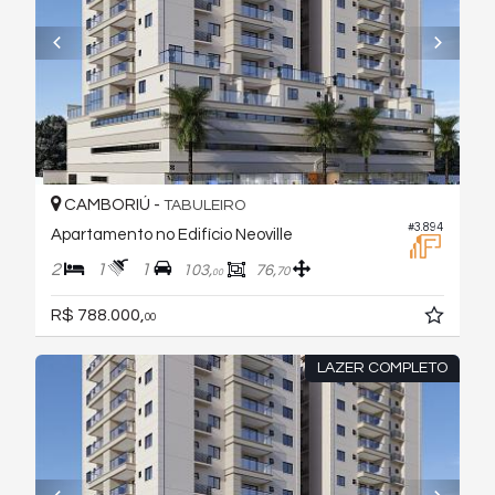
CAMBORIÚ -
TABULEIRO
#3.894
Apartamento no Edifício Neoville
2
1
1
103,
76,
70
00
R$ 788.000,
00
LAZER COMPLETO