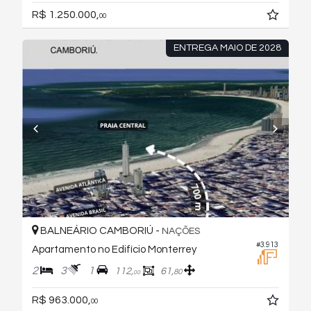
R$ 1.250.000,
00
ENTREGA MAIO DE 2028
BALNEÁRIO CAMBORIÚ -
NAÇÕES
#3.913
Apartamento no Edifício Monterrey
2
3
1
112,
61,
80
00
R$ 963.000,
00