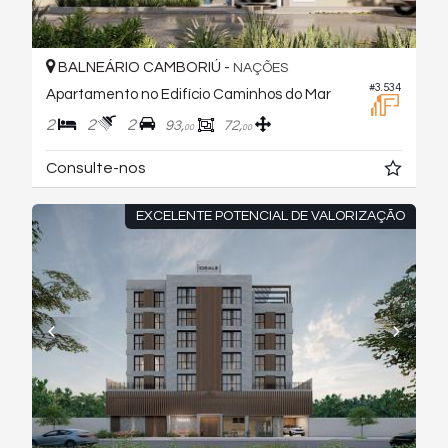
BALNEÁRIO CAMBORIÚ -
NAÇÕES
#3.534
Apartamento no Edifício Caminhos do Mar
2
2
2
93,
72,
00
00
Consulte-nos
EXCELENTE POTENCIAL DE VALORIZAÇÃO