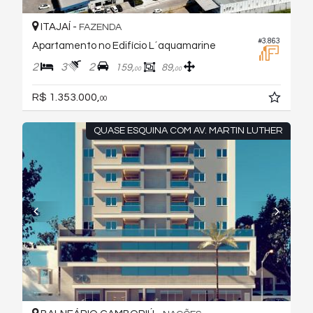
ITAJAÍ -
FAZENDA
#3.863
Apartamento no Edifício L´aquamarine
2
3
2
159,
89,
00
00
R$ 1.353.000,
00
QUASE ESQUINA COM AV. MARTIN LUTHER