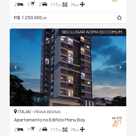
2
1
2
117,
74,
00
00
R$ 1.250.000,
00
SEU LUGAR ACIMA DO COMUM.
ITAJAÍ -
PRAIA BRAVA
#3.475
Apartamento no Edifício Manu Bay
2
1
2
117,
74,
00
00