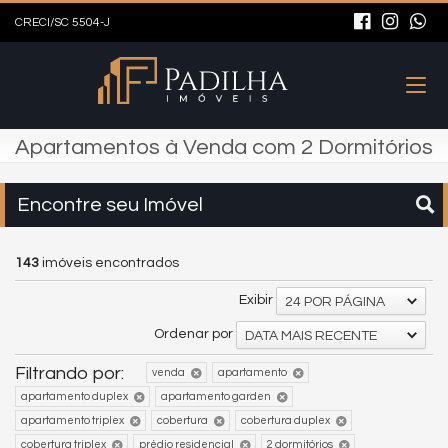
CRECI/SC 5504-J
Apartamentos à Venda com 2 Dormitórios
Encontre seu Imóvel
143
imóveis encontrados
Exibir
24 POR PÁGINA
Ordenar por
DATA MAIS RECENTE
Filtrando por:
venda
apartamento
apartamento duplex
apartamento garden
apartamento triplex
cobertura
cobertura duplex
cobertura triplex
prédio residencial
2 dormitórios