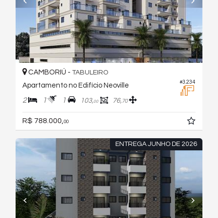
CAMBORIÚ -
TABULEIRO
#3.234
Apartamento no Edifício Neoville
2
1
1
103,
76,
70
00
R$ 788.000,
00
ENTREGA JUNHO DE 2026