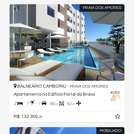
PRAIA DOS AMORES
BALNEÁRIO CAMBORIÚ -
PRAIA DOS AMORES
#2.892
Apartamento no Edifício Portal da Brava
2
1
1
98,
62,
00
00
R$ 132.300,
00
MOBILIADO