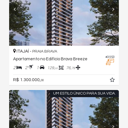
ITAJAÍ -
PRAIA BRAVA
#3.953
Apartamento no Edifício Brava Breeze
2
2
1
129,
76,
79
00
R$ 1.300.000,
00
UM ESTILO ÚNICO PARA SUA VIDA.