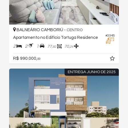
BALNEÁRIO CAMBORIÚ -
CENTRO
#3.945
Apartamento no Edifício Tortuga Residence
2
2
1
77,
70,
92
24
R$ 990.000,
00
ENTREGA JUNHO DE 2025