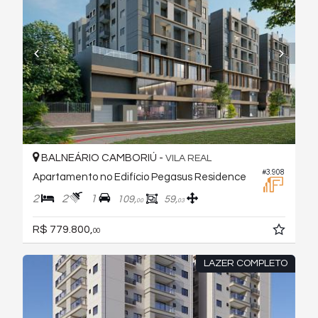
BALNEÁRIO CAMBORIÚ -
VILA REAL
#3.908
Apartamento no Edifício Pegasus Residence
2
2
1
109,
59,
00
03
R$ 779.800,
00
LAZER COMPLETO