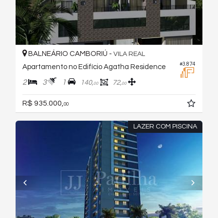
BALNEÁRIO CAMBORIÚ -
VILA REAL
#3.874
Apartamento no Edifício Agatha Residence
2
3
1
140,
72,
00
00
R$ 935.000,
00
LAZER COM PISCINA