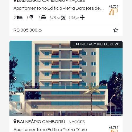
BALNEÁRIO CAMBORIÚ -
NAÇÕES
#3.704
Apartamento no Edifício Pietra Doro Residence
2
1
1
145,
105,
00
00
R$ 985.000,
00
ENTREGA MAIO DE 2026
BALNEÁRIO CAMBORIÚ -
NAÇÕES
#3.787
Apartamento no Edifício Pietra D´oro