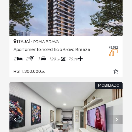
ITAJAÍ -
PRAIA BRAVA
#3.592
Apartamento no Edifício Brava Breeze
2
2
1
129,
76,
79
00
R$ 1.300.000,
00
MOBILIADO