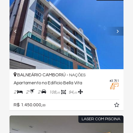
BALNEÁRIO CAMBORIÚ -
NAÇÕES
#3.791
Apartamento no Edifício Bella Vita
2
2
2
108,
94,
00
00
R$ 1.450.000,
00
LASER COM PISCINA