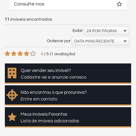
Consulte-nos
11
imóveis encontrados
Exibir
24 POR PÁGINA
Ordenar por
DATA MAIS RECENTE
4
/
5
(
1
avaliação)
Quer vender seu imóvel?
Cadastre-se e anuncie conosco
Não encontrou o que procurava?
Entre em contato
Meus imóveis Favoritos
Lista de imóveis adicionados