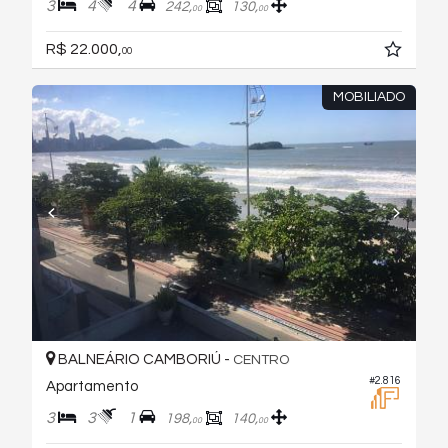
3
4
4
242,
130,
00
00
R$ 22.000,
00
MOBILIADO
BALNEÁRIO CAMBORIÚ -
CENTRO
#2.816
Apartamento
3
3
1
198,
140,
00
00