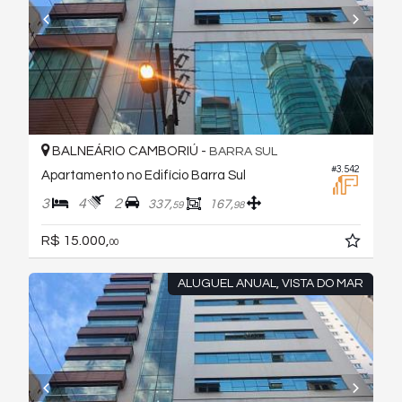
BALNEÁRIO CAMBORIÚ -
BARRA SUL
#3.542
Apartamento no Edifício Barra Sul
3
4
2
337,
167,
59
98
R$ 15.000,
00
ALUGUEL ANUAL, VISTA DO MAR