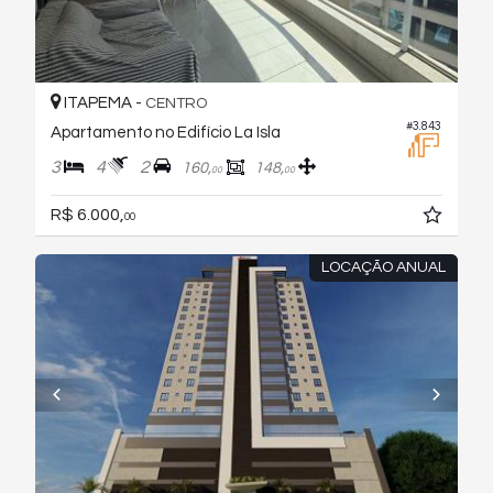
ITAPEMA -
CENTRO
#3.843
Apartamento no Edifício La Isla
3
4
2
160,
148,
00
00
R$ 6.000,
00
LOCAÇÃO ANUAL