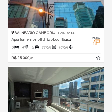
BALNEÁRIO CAMBORIÚ -
BARRA SUL
#3.857
Apartamento no Edifício Luar Biasa
3
4
2
337,
167,
59
98
R$ 15.000,
00