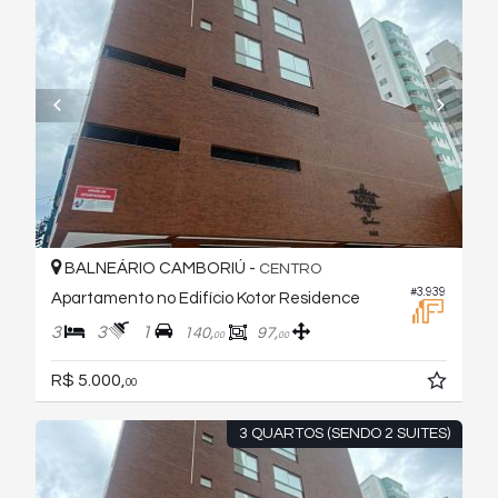
BALNEÁRIO CAMBORIÚ -
CENTRO
#3.939
Apartamento no Edifício Kotor Residence
3
3
1
140,
97,
00
00
R$ 5.000,
00
3 QUARTOS (SENDO 2 SUITES)