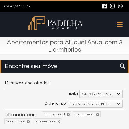
CRECI/SC 5504-J
Apartamentos para Aluguel Anual com 3
Dormitórios
Encontre seu Imóvel
11
imóveis encontrados
Exibir
24 POR PÁGINA
Ordenar por
DATA MAIS RECENTE
Filtrando por:
aluguel anual
apartamento
3 dormitórios
remover todos