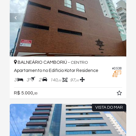
BALNEÁRIO CAMBORIÚ -
CENTRO
#3.938
Apartamento no Edifício Kotor Residence
3
3
2
140,
97,
00
00
R$ 5.000,
00
VISTA DO MAR