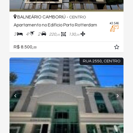
BALNEÁRIO CAMBORIÚ -
CENTRO
#3.546
Apartamento no Edifício Porto Rotterdam
3
4
2
220,
130,
00
00
R$ 8.500,
00
RUA 2550, CENTRO