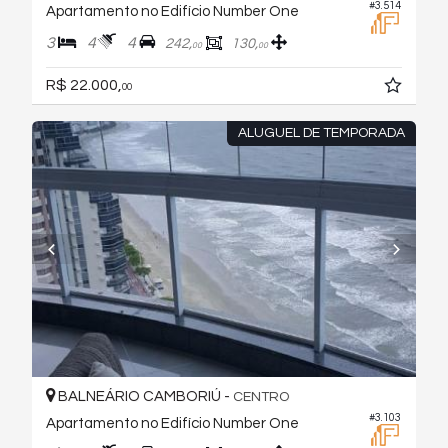
#3.514
Apartamento no Edifício Number One
3
4
4
242,
130,
00
00
R$ 22.000,
00
ALUGUEL DE TEMPORADA
BALNEÁRIO CAMBORIÚ -
CENTRO
#3.103
Apartamento no Edifício Number One