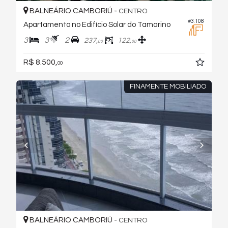
BALNEÁRIO CAMBORIÚ -
CENTRO
#3.108
Apartamento no Edifício Solar do Tamarino
3
3
2
237,
122,
00
00
R$ 8.500,
00
FINAMENTE MOBILIADO
BALNEÁRIO CAMBORIÚ -
CENTRO