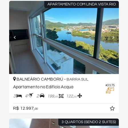
APARTAMENTO COM LINDA VISTA RIO
BALNEÁRIO CAMBORIÚ -
BARRA SUL
#3.975
Apartamento no Edifício Acqua
3
4
2
199,
122,
00
00
R$ 12.997,
00
3 QUARTOS (SENDO 2 SUITES)