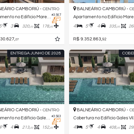
EÁRIO CAMBORIÚ -
BALNEÁRIO CAMBORIÚ -
CENTRO
C
#3.567
Apartamento no Edifício Marena
Apa
5
3
4
5
4
320,
178,
335,
26
00
00
00
30.627,
R$ 9.352.863,
92
07
ENTREGA JUNHO DE 2028
COBE
EÁRIO CAMBORIÚ -
BALNEÁRIO CAMBORIÚ -
CENTRO
C
#3.563
Apartamento no Edifício Gales Village
Cobert
4
4
4
5
4
213,
152,
408,
29
00
00
00