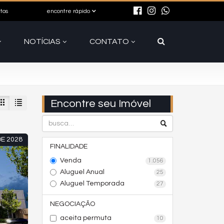
itos
encontre rápido
NOTÍCIAS
CONTATO
Encontre seu Imóvel
E 2028
FINALIDADE
Venda
1.056
Aluguel Anual
25
Aluguel Temporada
27
NEGOCIAÇÃO
aceita permuta
10