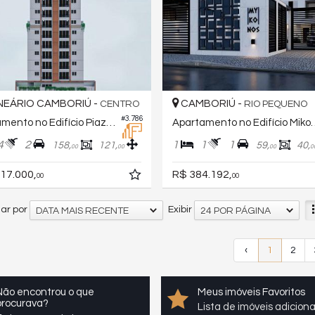
EÁRIO CAMBORIÚ -
CAMBORIÚ -
CENTRO
RIO PEQUENO
#3.786
Apartamento no Edifício Piazza Ferrara
Apartamento no 
4
2
1
1
1
158,
121,
59,
40,
00
00
00
0
17.000,
R$ 384.192,
00
00
ar por
Exibir
DATA MAIS RECENTE
24 POR PÁGINA
‹
1
2
Não encontrou o que
Meus imóveis Favoritos
procurava?
Lista de imóveis adicion