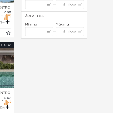
ENTRO
#3.568
rtamento no Edifício Marena
ÁREA TOTAL
8,
00
Mínima
Máxima
RTURA
ENTRO
#3.564
ura no Edifício Gales Village
2,
00