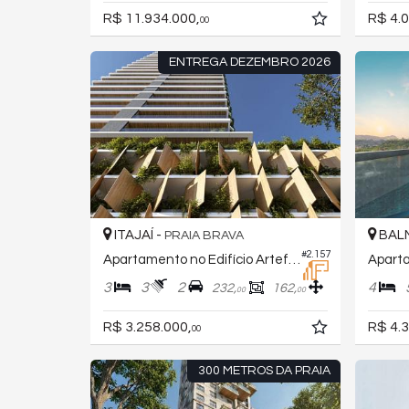
R$ 11.934.000,
R$ 4.0
00
ENTREGA DEZEMBRO 2026
ITAJAÍ -
BALN
PRAIA BRAVA
#2.157
Apartamento no Edifício Artefacto Towers
3
3
2
4
232,
162,
00
00
R$ 3.258.000,
R$ 4.3
00
300 METROS DA PRAIA