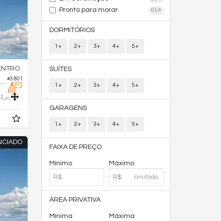
Pronto para morar
654
DORMITÓRIOS
1+
2+
3+
4+
5+
ENTRO
SUÍTES
#3.801
rtamento no Edifício Marena
1+
2+
3+
4+
5+
1,
00
GARAGENS
1+
2+
3+
4+
5+
NCIADO
FAIXA DE PREÇO
Mínimo
Máximo
ÁREA PRIVATIVA
Mínima
Máxima