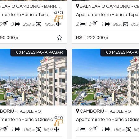
EÁRIO CAMBORIÚ -
BALNEÁRIO CAMBORIÚ -
BARRA NORTE
C
#3.871
Apartamento no Edifício Toscano Residence
Apartam
5
3
2
3
1
238,
190,
98,
60,
00
00
00
0
90.000,
R$ 1.222.000,
00
00
100 MESES PARA PAGAR
100 MESES PARA
BORIÚ -
CAMBORIÚ -
TABULEIRO
TABULEIRO
#2.499
mento no Edifício Classic
Apartamento no Edifício Class
2
1
2
2
1
196,
66,
196,
66
66
00
00