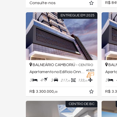
R$ 84
Consulte-nos
ENTREGUE EM 2025
BALNEÁRIO CAMBORIÚ -
BALN
CENTRO
#3.829
Apartamento no Edifício Onne Home Residence
3
4
3
3
217,
133,
00
00
R$ 3.300.000,
R$ 3.3
00
CENTRO DE BC