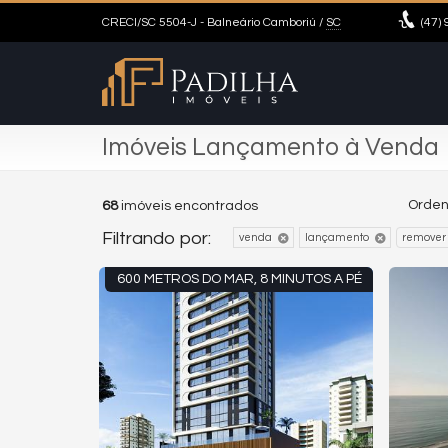
CRECI/SC 5504-J
- Balneário Camboriú /
SC
(47)
9
Imóveis Lançamento à Venda
Orden
68
imóveis encontrados
Filtrando por:
venda
lançamento
remover 
600 METROS DO MAR, 8 MINUTOS A PÉ