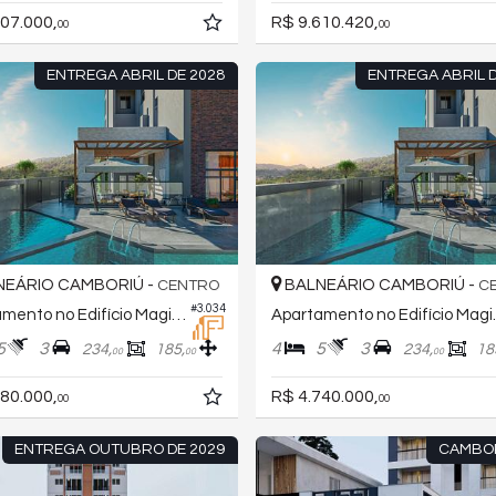
07.000,
R$ 9.610.420,
00
00
ENTREGA ABRIL DE 2028
ENTREGA ABRIL D
EÁRIO CAMBORIÚ -
BALNEÁRIO CAMBORIÚ -
CENTRO
C
#3.034
Apartamento no Edifício Magic Sun
Apartame
5
3
4
5
3
234,
185,
234,
18
00
00
00
80.000,
R$ 4.740.000,
00
00
ENTREGA OUTUBRO DE 2029
CAMBO