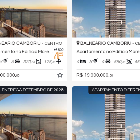
EÁRIO CAMBORIÚ -
BALNEÁRIO CAMBORIÚ -
CENTRO
C
#3.802
Apartamento no Edifício Marena
Apa
5
3
4
5
4
320,
178,
550,
45
00
00
00
00.000,
R$ 19.900.000,
00
00
ENTREGA DEZEMBRO DE 2028
APARTAMENTO DIFERE