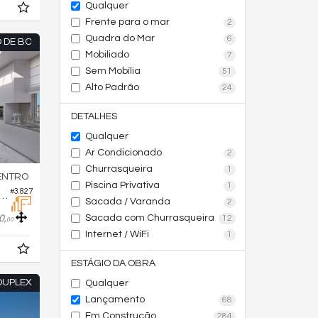
Qualquer
Frente para o mar
2
Quadra do Mar
6
 DE BC
Mobiliado
7
Sem Mobília
51
Alto Padrão
24
DETALHES
Qualquer
Ar Condicionado
2
Churrasqueira
1
ENTRO
Piscina Privativa
1
#3.827
ento no Edifício Grand Place Tower
Sacada / Varanda
2
0,
Sacada com Churrasqueira
12
00
Internet / WiFi
1
ESTÁGIO DA OBRA
DUPLEX
Qualquer
Lançamento
68
Em Construção
284