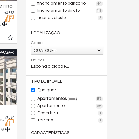
financiamento bancário
44
ENTRO
financiamento direto
13
#3.862
ento no Edifício Topazio Residence
aceita veículo
3
0
LOCALIZAÇÃO
Cidade
QUALQUER
 PAGAR
Bairros
Escolha a cidade...
TIPO DE IMÓVEL
Qualquer
Apartamentos
67
(todos)
Apartamento
66
Cobertura
1
#3.834
ic
Terreno
1
,
66
CARACTERÍSTICAS