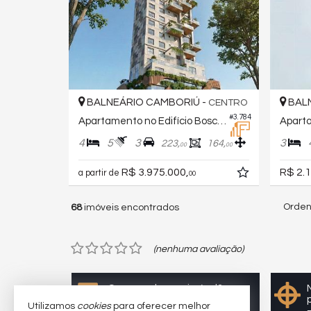
BALNEÁRIO CAMBORIÚ -
BALN
CENTRO
#3.784
Apartamento no Edifício Bosco 3158
4
5
3
3
223,
164,
00
00
R$ 3.975.000,
R$ 2.1
a partir de
00
Orden
68
imóveis encontrados
(nenhuma avaliação)
Quer vender seu imóvel?
Cadastre-se e anuncie
Utilizamos
cookies
para oferecer melhor