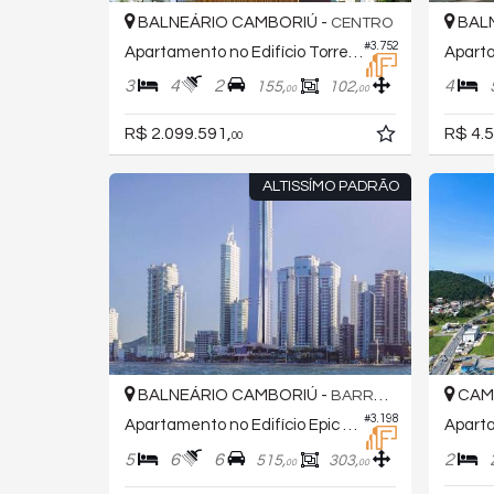
BALNEÁRIO CAMBORIÚ -
BALN
CENTRO
#3.752
Apartamento no Edifício Torre D´aquino
3
4
2
4
155,
102,
00
00
R$ 2.099.591,
R$ 4.5
00
ALTISSÍMO PADRÃO
BALNEÁRIO CAMBORIÚ -
CAM
BARRA SUL
#3.198
Apartamento no Edifício Epic Tower
Aparta
5
6
6
2
515,
303,
00
00