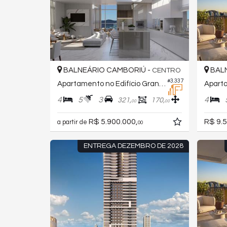
BALNEÁRIO CAMBORIÚ -
BALN
CENTRO
#3.337
Apartamento no Edifício Grand Place Tower
4
5
3
4
321,
170,
00
00
R$ 5.900.000,
R$ 9.5
a partir de
00
ENTREGA DEZEMBRO DE 2028