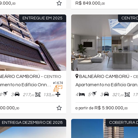
9.000,
R$ 849.000,
00
00
ENTREGUE EM 2025
CENTRO
EÁRIO CAMBORIÚ -
BALNEÁRIO CAMBORIÚ -
CENTRO
C
#1.674
Apartamento no Edifício Onne Home Residence
Apartam
4
3
4
5
3
217,
133,
321,
17
00
00
00
00.000,
R$ 5.900.000,
a partir de
00
00
ENTREGA DEZEMBRO DE 2028
COBERTURA 