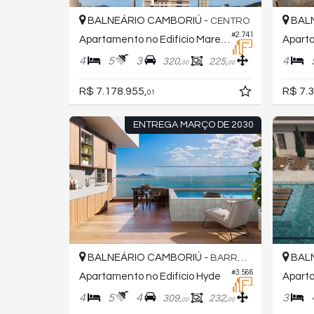
BALNEÁRIO CAMBORIÚ -
BALN
CENTRO
#2.741
Apartamento no Edifício Marena
4
5
3
4
320,
225,
00
00
R$ 7.178.955,
R$ 7.3
01
ENTREGA MARÇO DE 2030
BALNEÁRIO CAMBORIÚ -
BALN
BARRA SUL
#3.566
Apartamento no Edifício Hyde
4
5
4
3
309,
232,
00
00