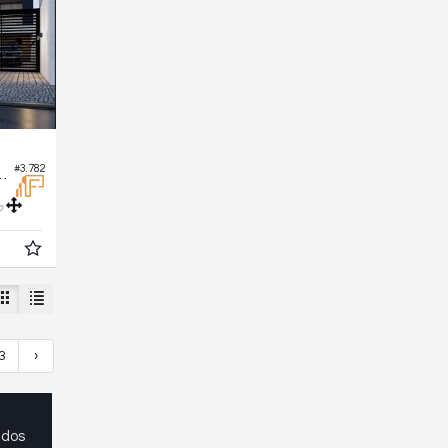
#3.782
Edifício Mikonos
0
3
›
ados