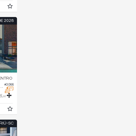
E 2028
ENTRO
#3.066
nto no Edifício Magic Sun
5,
00
RIÚ-SC