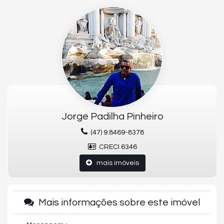
04 Banheiros
03 Vagas
125m² de área privativa
Condomínio R$ 1.000,00
Acabamento em gesso
Área de Serviço
Cozinha
Espera para split
Fechadura com senha na porta de entrada
Interfone
Lavabo
Porcelanato
Churrasqueira à carvão
Jorge Padilha Pinheiro
Persianas elétricas
(47) 9.8469-8378
EMPREENDIMENTO:
CRECI 6346
Academia
mais imóveis
Espaço gourmet
Salão de festas
Piscina Aquecida
Mais informações sobre este imóvel