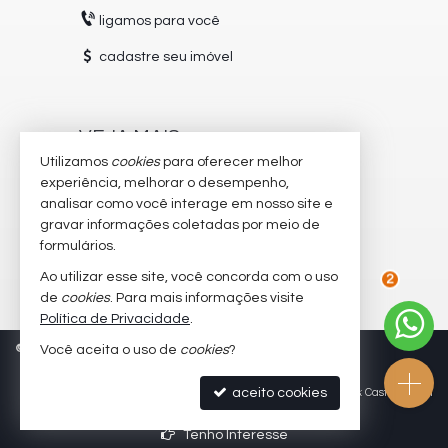
ligamos para você
cadastre seu imóvel
VEJA MAIS
Utilizamos
cookies
para oferecer melhor
receba nosso newsletter
experiência, melhorar o desempenho,
analisar como você interage em nosso site e
trabalhe conosco
gravar informações coletadas por meio de
imóveis favoritos
formulários.
Ao utilizar esse site, você concorda com o uso
mapa de imóveis
de
cookies
. Para mais informações visite
2
Política de Privacidade
.
©
2026
CRECI/SC 5504-J
Política de Privacidade
Você aceita o uso de
cookies
?
aceito cookies
Site para imobiliárias
: Castel Digital
Tenho Interesse