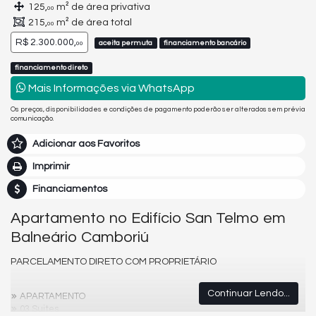
125,
m² de área privativa
00
215,
m² de área total
00
R$ 2.300.000,
aceita permuta
financiamento bancário
00
financiamento direto
Mais Informações via WhatsApp
Os preços, disponibilidades e condições de pagamento poderão ser alterados sem prévia
comunicação.
Adicionar aos Favoritos
Imprimir
Financiamentos
Apartamento no Edifício San Telmo em
Balneário Camboriú
PARCELAMENTO DIRETO COM PROPRIETÁRIO
Continuar Lendo...
APARTAMENTO
03 Suites