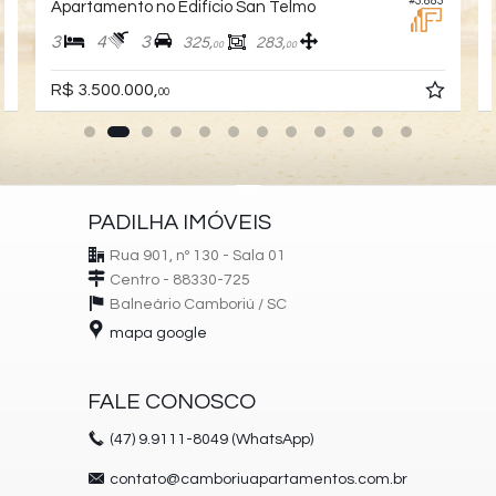
4
#3.883
Apartamento no Edifício San Telmo
3
4
3
325,
283,
00
00
R$ 3.500.000,
00
PADILHA IMÓVEIS
Rua 901, nº 130 - Sala 01
Centro - 88330-725
Balneário Camboriú /
SC
mapa google
FALE CONOSCO
(47)
9.9111-8049 (WhatsApp)
contato@camboriuapartamentos.com.br