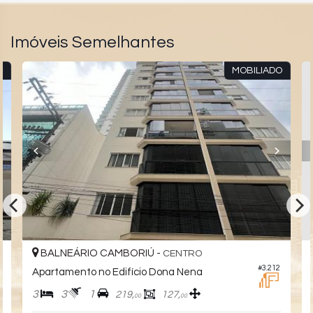
Imóveis Semelhantes
O
MOBILIADO
BALNEÁRIO CAMBORIÚ -
CENTRO
#3.212
Apartamento no Edifício Dona Nena
3
3
1
219,
127,
00
00