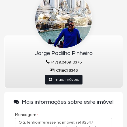
Sala de TV e estar
Lavandeira
Churrasqueira à carvão
1-Vaga de Garagem ✓Sacada Ampla
O EDIFICIO
2-Academia
4-Salão de festa
Brinquedoteca
Portão eletrônico
Câmera de segurança e Portaria 24 horas
Jorge Padilha Pinheiro
Condomínio R$ 966,55/mês
Itpu R$ 2.200,00/anual
(47) 9.8469-8378
CRECI 6346
mais imóveis
Mais informações sobre este imóvel
Mensagem