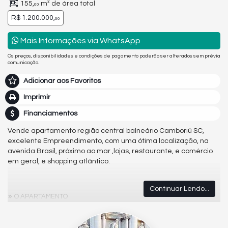
155,
m² de área total
00
R$ 1.200.000,
00
Mais Informações via WhatsApp
Os preços, disponibilidades e condições de pagamento poderão ser alterados sem prévia
comunicação.
Adicionar aos Favoritos
Imprimir
Financiamentos
Vende apartamento região central balneário Camboriú SC,
excelente Empreendimento, com uma ótima localização, na
avenida Brasil, próximo ao mar ,lojas, restaurante, e comércio
em geral, e shopping atlântico.
Continuar Lendo...
O APARTAMENTO
1-suíte
2-dormitórios
1-banheiro Social