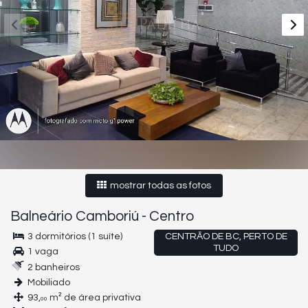
mostrar todas as fotos
Balneário Camboriú
-
Centro
3 dormitórios (1 suíte)
CENTRÃO DE BC, PERTO DE
TUDO
1 vaga
2 banheiros
Mobiliado
93,
m² de área privativa
00