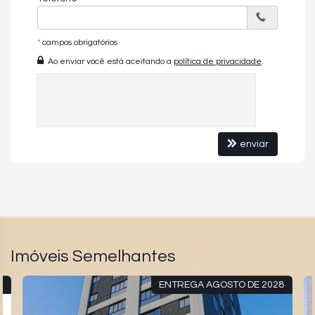
*
campos obrigatórios
Ao enviar você está aceitando a
política de privacidade
.
enviar
Imóveis Semelhantes
A
ENTREGA AGOSTO DE 2028