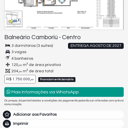
Balneário Camboriú
-
Centro
3 dormitórios (3 suítes)
ENTREGA AGOSTO DE 2027
3 vagas
4 banheiros
120,
m² de área privativa
00
204,
m² de área total
00
R$ 1.750.000,
financiamento bancário
00
Mais Informações via WhatsApp
Os preços, disponibilidades e condições de pagamento poderão ser alterados sem prévia
comunicação.
Adicionar aos Favoritos
Imprimir