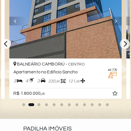
BALNEÁRIO CAMBORIÚ -
CENTRO
#3.779
3
Apartamento no Edifício Sancho
3
4
3
230,
121,
80
95
R$ 1.800.000,
00
PADILHA IMÓVEIS