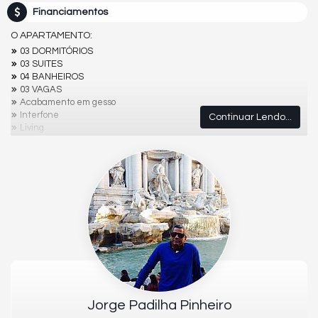
Financiamentos
O APARTAMENTO:
03 DORMITÓRIOS
03 SUITES
04 BANHEIROS
03 VAGAS
Acabamento em gesso
Interfone
Continuar Lendo...
Living
Sala de jantar
Lavabo
Banheiro Social
Churrasqueira
Porcelanato
EMPREENDIMENTO
Academia
Brinquedoteca
Elevador
Espaço gourmet
Piscina adulta
Piscina infantil
Playground
Jorge Padilha Pinheiro
Sala de jogos