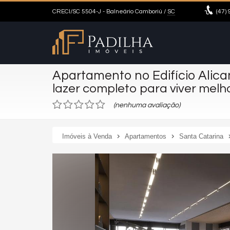
CRECI/SC 5504-J
- Balneário Camboriú /
SC
(47)
9
Apartamento no Edifício Alic
lazer completo para viver melho
(nenhuma avaliação)
Imóveis à Venda
Apartamentos
Santa Catarina