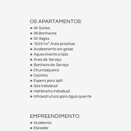
OS APARTAMENTOS:
04 Suites
06 Banheiros
03 Vagas
190.91m² Área privativa
Acabamento em gesso
Aquecimento a Gás
Área de Serviço
Banheiro de Serviço
Churrasqueira
Cozinha
Espera para split
Gás Individual
Hidrômetro Individual
Infraestrutura para água quente
EMPREENDIMENTO:
Academia
Elevador