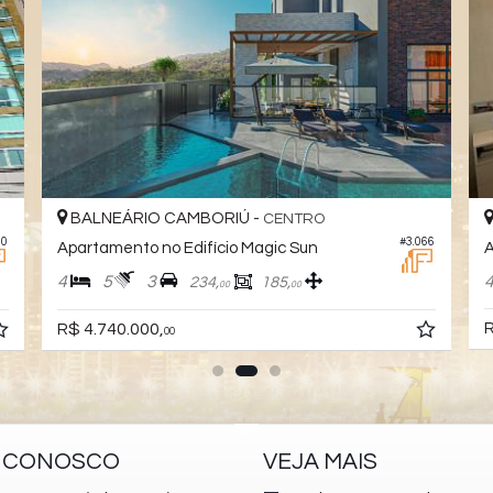
ALNEÁRIO CAMBORIÚ -
BALNEÁRI
CENTRO
#3.066
rtamento no Edifício Magic Sun
Apartamento 
5
3
4
4
234,
185,
00
00
R$ 4.600.00
4.740.000,
00
E CONOSCO
VEJA MAIS