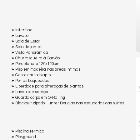
Interfone
Lavabo
Sala de Estar
Sala de jantar
Vista Panorâmica
Churrasqueira à Carvão
Porcelanato 120x120cm
Piso em madeira nas áreas intimas
Gesso em todo apto
Portas Laqueadas
Liberdade para alteração de plantas
Lavabo de serviço
Guarda corpo em Q-Railing
Blackout zipado Hunter Douglas nas esquadrias das suítes
Piscina térmica
Playground