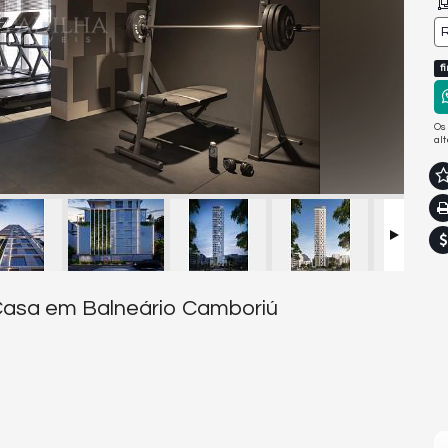
R
f
Os
al
 Casa em Balneário Camboriú