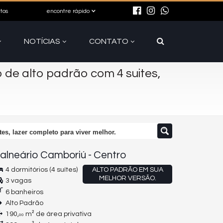
itos
encontre rápido
NOTÍCIAS
CONTATO
de alto padrão com 4 suites,
es, lazer completo para viver melhor.
alneário Camboriú
-
Centro
4 dormitórios (4 suítes)
ALTO PADRÃO EM SUA
MELHOR VERSÃO.
3 vagas
6 banheiros
Alto Padrão
190,
m² de área privativa
00