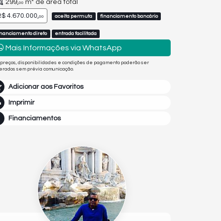
299,
m² de área total
00
$ 4.670.000,
aceita permuta
financiamento bancário
00
inanciamento direto
entrada facilitada
Mais Informações via WhatsApp
 preços, disponibilidades e condições de pagamento poderão ser
terados sem prévia comunicação.
Adicionar aos Favoritos
Imprimir
Financiamentos