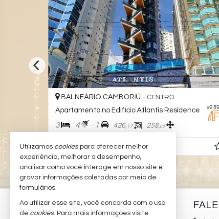
BALNEÁRIO CAMBORIÚ -
B
CENTRO
#2.890
Apartamento no Edifício Atlantis Residence
Apa
3
4
1
4
426,
258,
17
00
Consulte-nos
R$ 
Utilizamos
cookies
para oferecer melhor
experiência, melhorar o desempenho,
analisar como você interage em nosso site e
gravar informações coletadas por meio de
formulários.
Ao utilizar esse site, você concorda com o uso
PADILHA IMÓVEIS
FAL
de
cookies
. Para mais informações visite