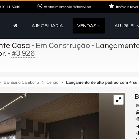
.9111-8049
Atendimento via WhatsApp
imóveis favor
A IMOBILIÁRIA
VENDAS
ALUGUEL
ante Casa
- Em Construção
-
Lançamento 
-
#3.926
r.
Balneário Camboriú
Centro
Lançamento de alto padrão com 4 suit
B