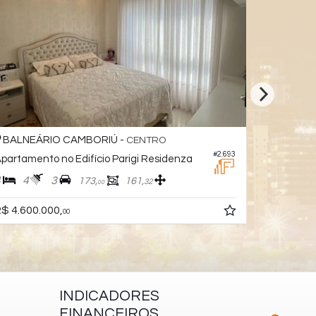
O CAMBORIÚ -
BALNEÁRIO CAMBO
CENTRO
#2.693
no Edifício Parigi Residenza
Apartamento no Edifí
3
4
5
3
173,
161,
417,
32
00
0,
R$ 4.600.00
a partir de
00
INDICADORES
FINANCEIROS