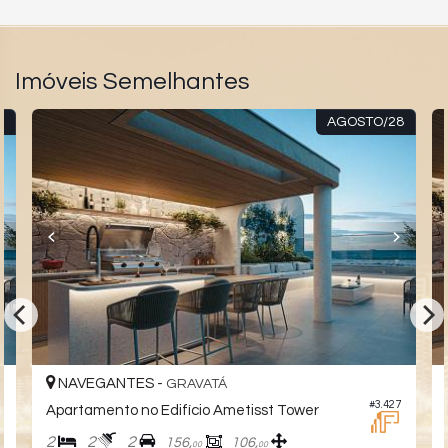
Imóveis Semelhantes
8
AGOSTO/28
NAVEGANTES -
GRAVATÁ
9
#3.427
Apartamento no Edifício Ametisst Tower
2
2
2
156,
106,
00
00