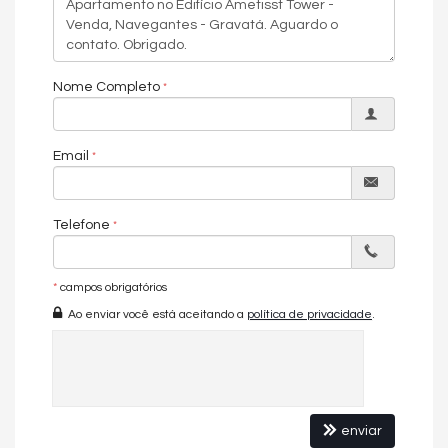
Piscina
Piscina adulta
Piscina infantil
Playground
Salão de festas
Nome Completo
Sistema de monitoramento e segurança com câmeras
Email
Telefone
*
campos obrigatórios
Ao enviar você está aceitando a
política de privacidade
.
enviar