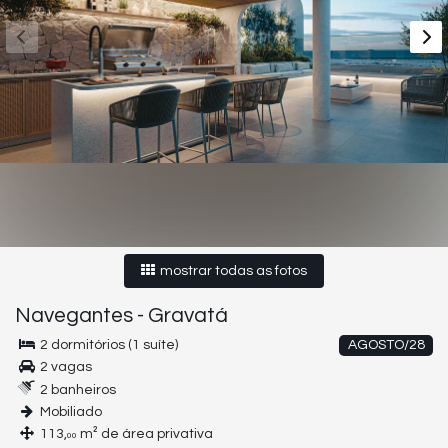
mostrar todas as fotos
Navegantes
-
Gravatá
2 dormitórios (1 suíte)
AGOSTO/28
2 vagas
2 banheiros
Mobiliado
113,
m² de área privativa
00