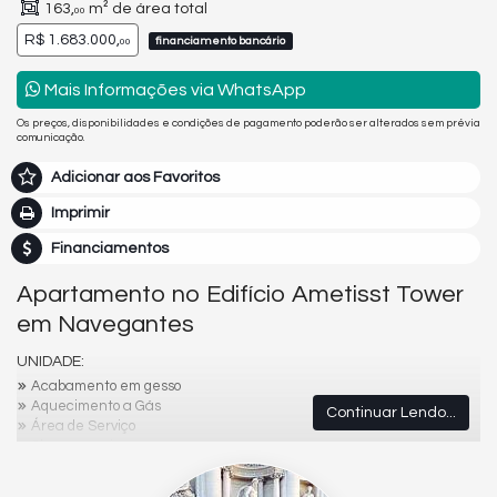
163,
m² de área total
00
R$ 1.683.000,
financiamento bancário
00
Mais Informações via WhatsApp
Os preços, disponibilidades e condições de pagamento poderão ser alterados sem prévia
comunicação.
Adicionar aos Favoritos
Imprimir
Financiamentos
Apartamento no Edifício Ametisst Tower
em Navegantes
UNIDADE:
Acabamento em gesso
Aquecimento a Gás
Continuar Lendo...
Área de Serviço
Churrasqueira
Circuito Tv
Cozinha