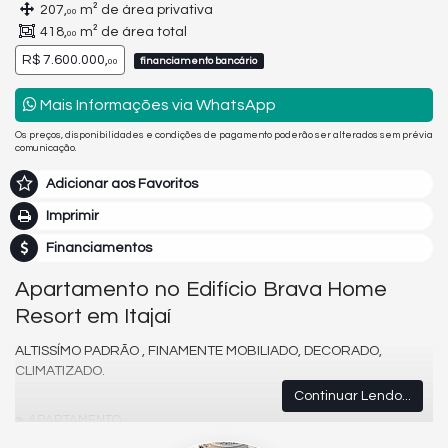
207,
m² de área privativa
00
418,
m² de área total
00
R$ 7.600.000,
financiamento bancário
00
Mais Informações via WhatsApp
Os preços, disponibilidades e condições de pagamento poderão ser alterados sem prévia
comunicação.
Adicionar aos Favoritos
Imprimir
Financiamentos
Apartamento no Edifício Brava Home
Resort em Itajaí
ALTISSÍMO PADRÃO , FINAMENTE MOBILIADO, DECORADO,
CLIMATIZADO.
Continuar Lendo...
APARTAMENTO
04 Suítes sendo 1 master