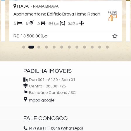
ITAJAÍ -
PRAIA BRAVA
7
#2.898
Apartamento no Edifício Brava Home Resort
5
6
5
641,
350,
00
00
R$ 13.500.000,
00
PADILHA IMÓVEIS
Rua 901, nº 130 - Sala 01
Centro - 88330-725
Balneário Camboriú /
SC
mapa google
FALE CONOSCO
(47)
9.9111-8049 (WhatsApp)