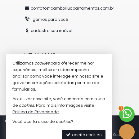
contato@camboriuapartamentos.com.br
ligamos para você
cadastre seu imóvel
VEJA MAIS
Utilizamos
cookies
para oferecer melhor
receba nosso newsletter
experiência, melhorar o desempenho,
analisar como você interage em nosso site e
trabalhe conosco
gravar informações coletadas por meio de
imóveis favoritos
formulários.
Ao utilizar esse site, você concorda com o uso
2
mapa de imóveis
de
cookies
. Para mais informações visite
Política de Privacidade
.
©
2026
CRECI/SC 5504-J
Política de Privacidade
Você aceita o uso de
cookies
?
aceito cookies
Site para imobiliárias
: Castel Digital