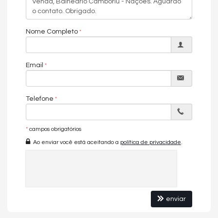
Piscina
Piscina adulta
Reaproveitamento de água
Nome Completo
Sala de jogos
Salão de festas
Email
Telefone
*
campos obrigatórios
Ao enviar você está aceitando a
política de privacidade
.
enviar