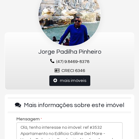
Área de Serviço
Banheiro Social
Churrasqueira
Circuito Tv
Cozinha
Espera para split
Gás Individual
Hidrômetro Individual
Infraestrutura para água quente
Jorge Padilha Pinheiro
Interfone
Internet
(47) 9.8469-8378
Lavabo
CRECI 6346
Porcelanato
Sacada
mais imóveis
Sala de Estar
EMPREENDIMENTO
Academia
Bicicletário
Mais informações sobre este imóvel
Brinquedoteca
Circuito Tv
Elevador
Mensagem
Estar Social
Hall de entrada decorado e mobiliado
Interfone
Medidores de água, luz e gás individuais