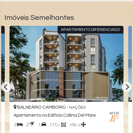
Imóveis Semelhantes
O
APARTAMENTO DIFERENCIADO
BALNEÁRIO CAMBORIÚ -
NAÇÕES
2
#3.510
Apartamento no Edifício Collina Del Mare
3
2
1
177,
106,
10
00