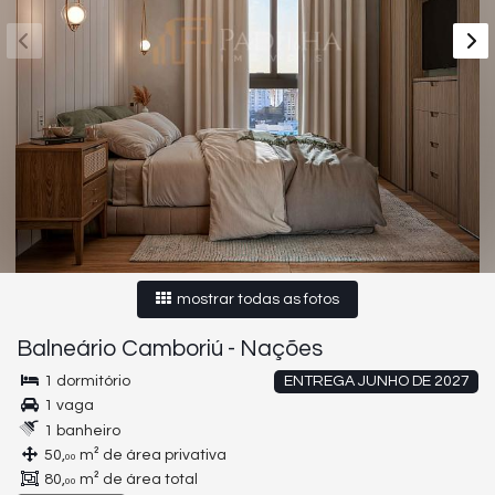
mostrar todas as fotos
Balneário Camboriú
-
Nações
1 dormitório
ENTREGA JUNHO DE 2027
1 vaga
1 banheiro
50,
m² de área privativa
00
80,
m² de área total
00