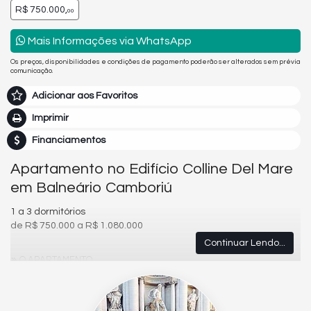
R$ 750.000,
00
Mais Informações via WhatsApp
Os preços, disponibilidades e condições de pagamento poderão ser alterados sem prévia
comunicação.
Adicionar aos Favoritos
Imprimir
Financiamentos
Apartamento no Edifício Colline Del Mare
em Balneário Camboriú
1 a 3 dormitórios
de R$ 750.000 a R$ 1.080.000
Continuar Lendo...
O APARTAMENTO
1 e 3 Dormitórios
1 Vaga
Acabamento em gesso
Aquecimento a Gás