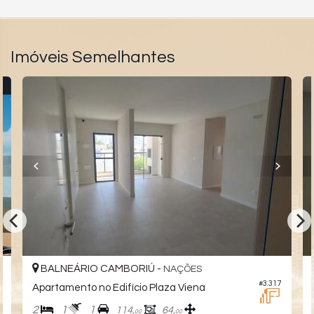
Imóveis Semelhantes
8
BALNEÁRIO CAMBORIÚ -
NAÇÕES
3
#3.317
Apartamento no Edifício Plaza Viena
2
1
1
114,
64,
00
00