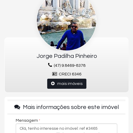
Espera para split
Fechadura com senha na porta de entrada
Gás Individual
Hidrômetro Individual
Interfone
Lavabo
Living
Porcelanato
Sacada
Sala de Estar
Sala de jantar
Jorge Padilha Pinheiro
(47) 9.8469-8378
Empreendimento:
CRECI 6346
Academia
Bar
mais imóveis
Espaço gourmet
Estar Social
Hall de entrada decorado e mobiliado
Interfone
Mais informações sobre este imóvel
Internet
Lounge
Medidores de água, luz e gás individuais
Mensagem
Piscina adulta
Piscina infantil