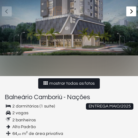
mostrar todas as fotos
Balneário Camboriú
-
Nações
2 dormitórios (1 suíte)
ENTREGA MAIO/2025
2 vagas
2 banheiros
Alto Padrão
64,
m² de área privativa
00