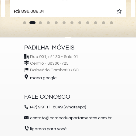
R$ 896.088,
84
PADILHA IMÓVEIS
Rua 901, nº 130 - Sala 01
Centro - 88330-725
Balneário Camboriú /
SC
mapa google
FALE CONOSCO
(47)
9.9111-8049 (WhatsApp)
contato@camboriuapartamentos.com.br
ligamos para você