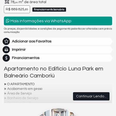
78,
m² de área total
00
R$ 889.825,
69
financiamento bancário
Mais Informações via WhatsApp
Os preços, disponibilidades e condições de pagamento poderão ser alterados sem prévia
comunicação.
Adicionar aos Favoritos
Imprimir
Financiamentos
Apartamento no Edifício Luna Park em
Balneário Camboriú
O APARTAMENTO
Acabamento em gesso
Área de Serviço
Continuar Lendo...
Banheiro de Serviço
Banheiro Social
Churrasqueira
Cozinha