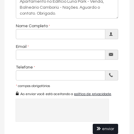
Playground
Pub
Sala de games
Sala de Reunião
Salão de festas
Nome Completo
Email
Telefone
*
campos obrigatórios
Ao enviar você está aceitando a
política de privacidade
.
enviar