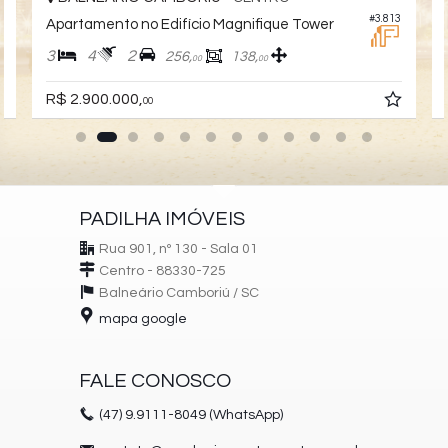
0
#3.813
Apartamento no Edifício Magnifique Tower
3
4
2
256,
138,
00
00
R$ 2.900.000,
00
PADILHA IMÓVEIS
Rua 901, nº 130 - Sala 01
Centro - 88330-725
Balneário Camboriú /
SC
mapa google
FALE CONOSCO
(47)
9.9111-8049 (WhatsApp)