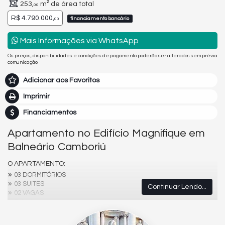
253,
m² de área total
00
R$ 4.790.000,
financiamento bancário
00
Mais Informações via WhatsApp
Os preços, disponibilidades e condições de pagamento poderão ser alterados sem prévia
comunicação.
Adicionar aos Favoritos
Imprimir
Financiamentos
Apartamento no Edifício Magnifique em
Balneário Camboriú
O APARTAMENTO:
03 DORMITÓRIOS
03 SUITES
Continuar Lendo...
02 VAGAS
Sala de jantar
Sala de Estar
Área de Serviço