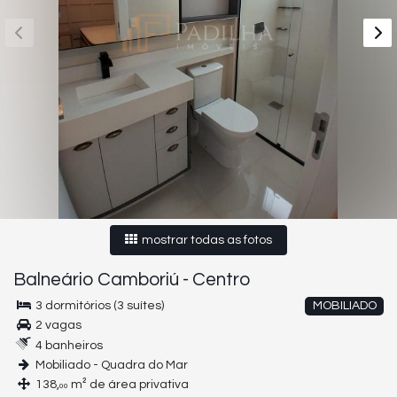
mostrar todas as fotos
Balneário Camboriú
-
Centro
3 dormitórios (3 suítes)
MOBILIADO
2 vagas
4 banheiros
Mobiliado - Quadra do Mar
138,
m² de área privativa
00