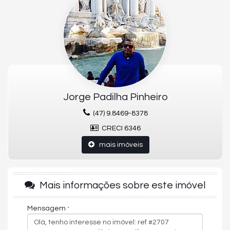
Cozinha
ITENS ADICIONAIS APARTAMENTO
Apto Tipo
Mobiliado, Decorado e Equipado
3 dormitórios (1 Suíte Master, 2 suítes)
Espaço Gourmet
02 Lavabos
Churrasqueira a gás
Área total (m²) 253.55m²
Área privativa (m²)138.64m²
Jorge Padilha Pinheiro
EMPREENDIMENTO
Academia
(47) 9.8469-8378
Salão de festas
Sala de jogos
CRECI 6346
Playground
Piscina
mais imóveis
ITENS ADICIONAIS EMPREENDIMENTO
Portaria 24h
Infra de Segurança
Gás Central
Mais informações sobre este imóvel
Sala de Cinema
Espaço Massagem
Churrasqueira
Mensagem
Sauna úmida