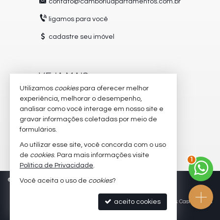
contato@camboriuapartamentos.com.br
ligamos para você
cadastre seu imóvel
VEJA MAIS
Utilizamos
cookies
para oferecer melhor
receba nosso newsletter
experiência, melhorar o desempenho,
analisar como você interage em nosso site e
trabalhe conosco
gravar informações coletadas por meio de
imóveis favoritos
formulários.
Ao utilizar esse site, você concorda com o uso
mapa de imóveis
2
de
cookies
. Para mais informações visite
Política de Privacidade
.
©
2026
CRECI/SC 5504-J
Política de Privacidade
Você aceita o uso de
cookies
?
aceito cookies
Site para imobiliárias
: Castel Digital