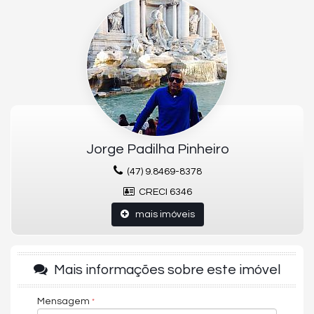
Unidades
Acabamento em gesso
Alarme
Aquecimento a Gás
Área de Serviço
Banheiro Social
Churrasqueira
Cozinha Americana
Espera para split
Fechadura com senha na porta de entrada
Gás Individual
Hidrômetro Individual
Jorge Padilha Pinheiro
Infraestrutura para água quente
Interfone
(47) 9.8469-8378
Lavabo
CRECI 6346
Living
Porcelanato
mais imóveis
Sacada
Sala de Estar
Sala de jantar
Academia
Mais informações sobre este imóvel
EMPREENDIMENTO:
Mensagem
Bicicletário