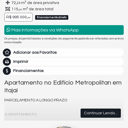
72,
m² de área privativa
24
115,
m² de área total
00
R$ 995.000,
financiamento direto
00
Mais Informações via WhatsApp
Os preços, disponibilidades e condições de pagamento poderão ser alterados sem prévia
comunicação.
Adicionar aos Favoritos
Imprimir
Financiamentos
Apartamento no Edifício Metropolitan em
Itajaí
PARCELAMENTO A LONGO PRAZO
Continuar Lendo...
O APARTAMENTO:
De 01 á 03 Dormitórios (Suites)
De 01 a 02 Vagas