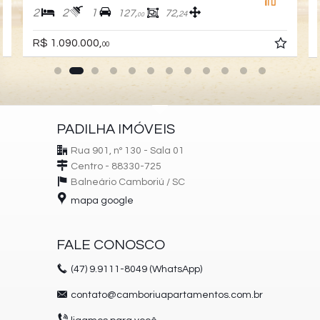
2
2
1
127,
72,
24
00
R$ 1.090.000,
00
PADILHA IMÓVEIS
Rua 901, nº 130 - Sala 01
Centro - 88330-725
Balneário Camboriú /
SC
mapa google
FALE CONOSCO
(47)
9.9111-8049 (WhatsApp)
contato@camboriuapartamentos.com.br