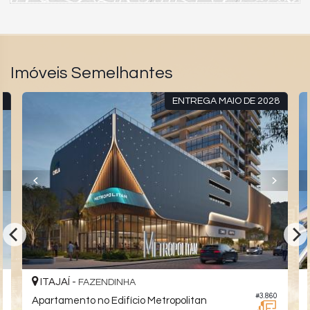
Imóveis Semelhantes
8
ENTREGA MAIO DE 2028
ITAJAÍ -
FAZENDINHA
6
#3.860
Apartamento no Edifício Metropolitan