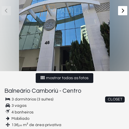
mostrar todas as fotos
Balneário Camboriú
-
Centro
3 dormitórios (3 suítes)
CLOSET
3 vagas
4 banheiros
Mobiliado
136,
m² de área privativa
00