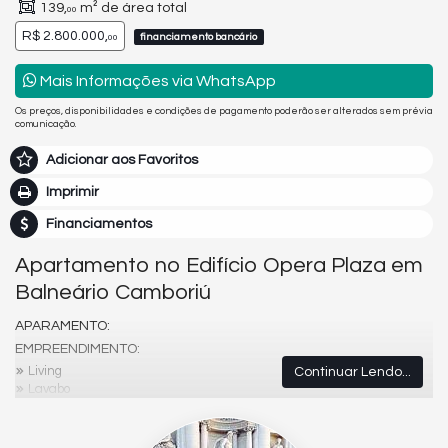
139,
m² de área total
00
R$ 2.800.000,
financiamento bancário
00
Mais Informações via WhatsApp
Os preços, disponibilidades e condições de pagamento poderão ser alterados sem prévia
comunicação.
Adicionar aos Favoritos
Imprimir
Financiamentos
Apartamento no Edifício Opera Plaza em
Balneário Camboriú
APARAMENTO:
EMPREENDIMENTO:
Living
Continuar Lendo...
Lavabo
Acabamento em gesso
Churrasqueira
Closet