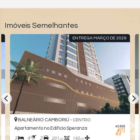
Imóveis Semelhantes
C
ENTREGA MARÇO DE 2029
BALNEÁRIO CAMBORIÚ -
CENTRO
#3.868
Apartamento no Edifício Speranza
3
4
2
201,
140,
00
00