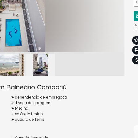
Os
al
em Balneário Camboriú
dependência de empregada
1 vaga de garagem
Piscina
salão de festas
quadra de tênis