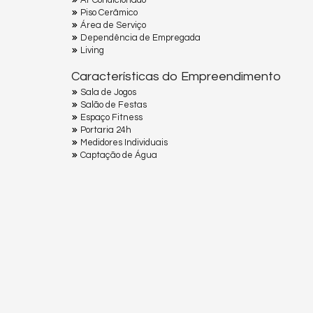
Ar Condicionado
Piso Cerâmico
Área de Serviço
Dependência de Empregada
Living
Características do Empreendimento
Sala de Jogos
Salão de Festas
Espaço Fitness
Portaria 24h
Medidores Individuais
Captação de Água