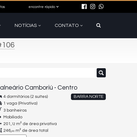
itos
encontre rápido
NOTÍCIAS
CONTATO
#106
alneário Camboriú
-
Centro
4 dormitórios (2 suítes)
BARRA NORTE
1 vaga (Privativa)
3 banheiros
Mobiliado
201,
m² de área privativa
12
246,
m² de área total
00