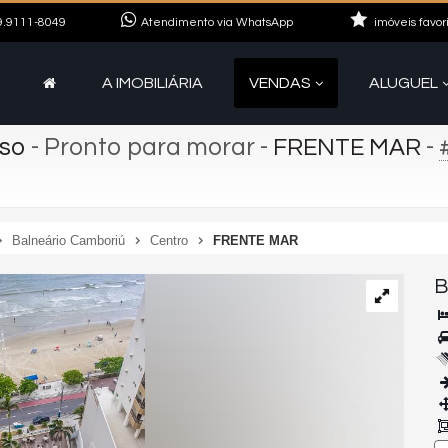
.9111-8049
Atendimento via WhatsApp
imóveis favor
A IMOBILIÁRIA
VENDAS
ALUGUEL
íso
- Pronto para morar
-
-
FRENTE MAR
Balneário Camboriú
Centro
FRENTE MAR
B