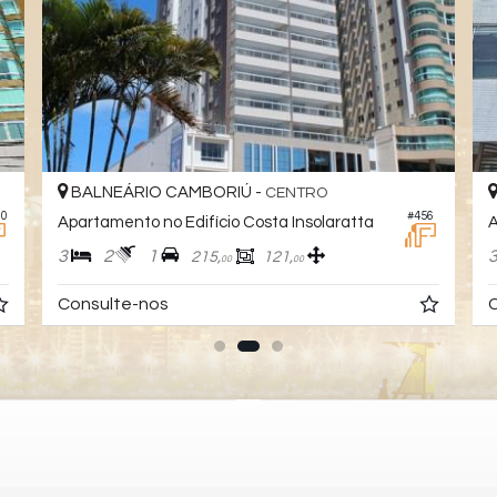
BALNEÁRIO CAMBORIÚ -
CENTRO
90
#456
Apartamento no Edifício Costa Insolaratta
A
3
2
1
215,
121,
00
00
Consulte-nos
C