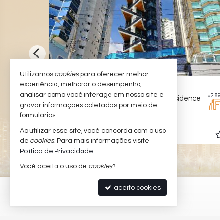
Utilizamos
cookies
para oferecer melhor
experiência, melhorar o desempenho,
BALNEÁRIO CAMBORIÚ -
CENTRO
analisar como você interage em nosso site e
#3.658
#2.8
Apartamento no Edifício Atlantis Residence
gravar informações coletadas por meio de
3
4
1
426,
258,
17
formulários.
00
Ao utilizar esse site, você concorda com o uso
Consulte-nos
de
cookies
. Para mais informações visite
Política de Privacidade
.
Você aceita o uso de
cookies
?
aceito cookies