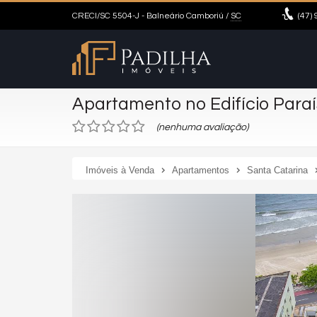
CRECI/SC 5504-J
- Balneário Camboriú /
SC
(47)
9
Apartamento no Edifício Para
(nenhuma avaliação)
Imóveis à Venda
Apartamentos
Santa Catarina