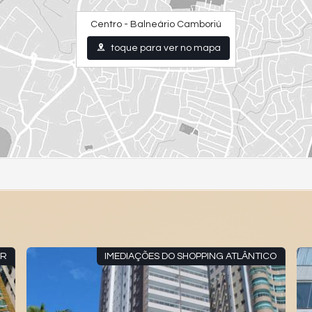
Centro - Balneário Camboriú
toque para ver no mapa
AR
IMEDIAÇÕES DO SHOPPING ATLÂNTICO