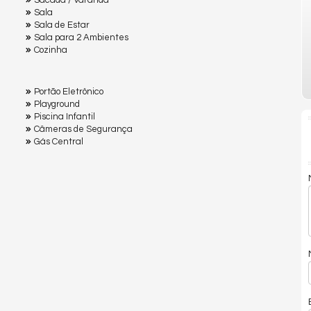
Sacada / Varanda
Sala
Sala de Estar
Sala para 2 Ambientes
Cozinha
Portão Eletrônico
Playground
Piscina Infantil
Câmeras de Segurança
Gás Central