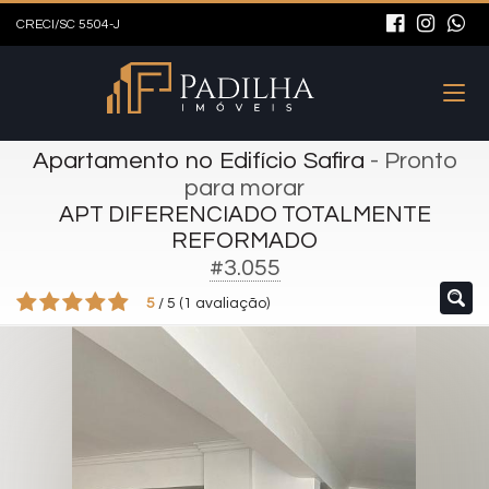
CRECI/SC 5504-J
Apartamento no Edifício Safira
- Pronto
para morar
APT DIFERENCIADO TOTALMENTE
REFORMADO
#3.055
5
/
5
(
1
avaliação)