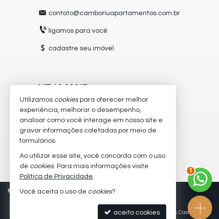
contato@camboriuapartamentos.com.br
ligamos para você
cadastre seu imóvel
VEJA MAIS
Utilizamos
cookies
para oferecer melhor
receba nosso newsletter
experiência, melhorar o desempenho,
analisar como você interage em nosso site e
trabalhe conosco
gravar informações coletadas por meio de
imóveis favoritos
formulários.
Ao utilizar esse site, você concorda com o uso
mapa de imóveis
2
de
cookies
. Para mais informações visite
Política de Privacidade
.
©
2026
CRECI/SC 5504-J
Política de Privacidade
Você aceita o uso de
cookies
?
aceito cookies
Site para imobiliárias
: Castel Digital