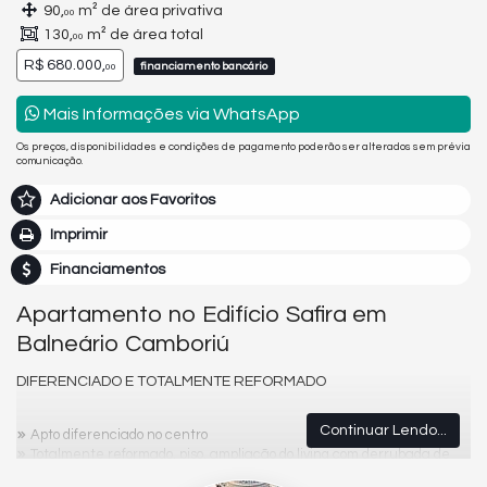
90,
m² de área privativa
00
130,
m² de área total
00
R$ 680.000,
financiamento bancário
00
Mais Informações via WhatsApp
Os preços, disponibilidades e condições de pagamento poderão ser alterados sem prévia
comunicação.
Adicionar aos Favoritos
Imprimir
Financiamentos
Apartamento no Edifício Safira em
Balneário Camboriú
DIFERENCIADO E TOTALMENTE REFORMADO
Continuar Lendo...
Apto diferenciado no centro
Totalmente reformado, piso, ampliação do living com derrubada de
paredes e tubulação para passagem de cabos de lógica. Projeto