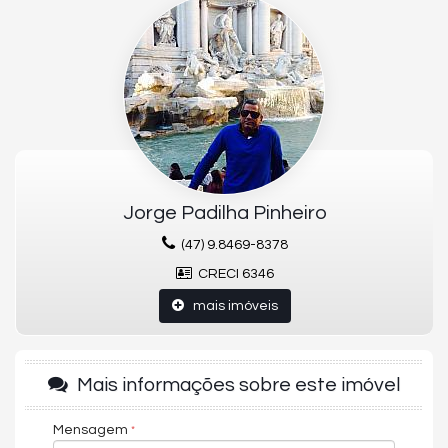
executado por arquiteto. Apto com 2 dormitórios, sendo uma suíte,
com área total de 130 M2 e 90 nM2 úteis. 01 vaga rotativa. Prédio
antigo porém em bom estado de conservação e sem elevador,
apenas 8 aptos no total. Condomínio R$ 614,00 mensal, IPTU R$
125,00 e taxa de lixo de R$ 49,00.
Valor R$ 680.000,00 Apto financiado ou seja sem problemas de
documentação.
Jorge Padilha Pinheiro
(47) 9.8469-8378
CRECI 6346
mais imóveis
Mais informações sobre este imóvel
Mensagem