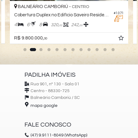
BALNEÁRIO CAMBORIÚ -
CENTRO
6
#1.071
Cobertura Duplex no Edifício Saveiro Residence
4
6
8
320,
242,
00
00
R$ 9.800.000,
00
PADILHA IMÓVEIS
Rua 901, nº 130 - Sala 01
Centro - 88330-725
Balneário Camboriú /
SC
mapa google
FALE CONOSCO
(47)
9.9111-8049 (WhatsApp)