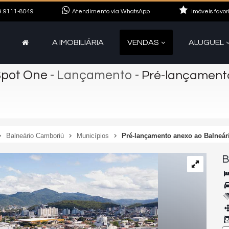
.9111-8049
Atendimento via WhatsApp
imóveis favor
A IMOBILIÁRIA
VENDAS
ALUGUEL
Spot One
- Lançamento
-
Pré-lançament
Balneário Camboriú
Municípios
Pré-lançamento anexo ao Balneá
B