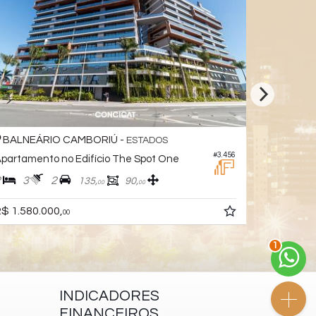
BALNEÁRIO CAMBORIÚ -
BALNEÁ
ESTADOS
#3.456
partamento no Edifício The Spot One
Apartament
2
3
2
3
5
135,
90,
00
00
R$ 1.890.
$ 1.580.000,
00
2
INDICADORES
FINANCEIROS