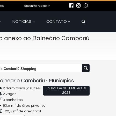
itos
encontre rápido
NOTÍCIAS
CONTATO
o anexo ao Balneário Camboriú
rio Camboriú Shopping
alneário Camboriú
-
Municípios
2 dormitórios (2 suítes)
ENTREGA SETEMBRO DE
2023
2 vagas
3 banheiros
93,
m² de área privativa
00
122,
m² de área total
00