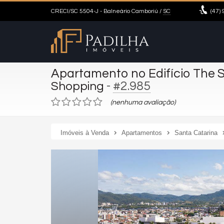
CRECI/SC 5504-J
- Balneário Camboriú /
SC
(47)
9
Apartamento no Edifício The 
-
#2.985
Shopping
(nenhuma avaliação)
Imóveis à Venda
Apartamentos
Santa Catarina