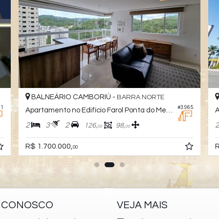
BALNEÁRIO CAMBORIÚ -
BARRA NORTE
81
#3.965
Apartamento no Edifício Farol Ponta do Mel Residence
A
2
3
2
126,
98,
00
00
R$ 1.700.000,
R
00
E CONOSCO
VEJA MAIS