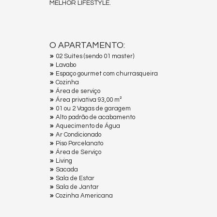
MELHOR LIFESTYLE.
O APARTAMENTO:
02 Suítes (sendo 01 master)
Lavabo
Espaço gourmet com churrasqueira
Cozinha
Área de serviço
Área privativa 93,00 m²
01 ou 2 Vagas de garagem
Alto padrão de acabamento
Aquecimento de Água
Ar Condicionado
Piso Porcelanato
Área de Serviço
Living
Sacada
Sala de Estar
Sala de Jantar
Cozinha Americana