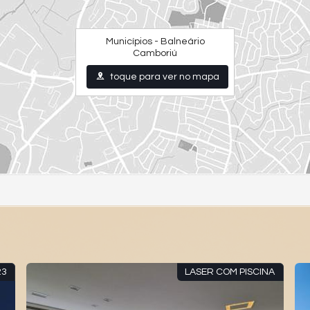
Municípios - Balneário
Camboriú
toque para ver no mapa
23
LASER COM PISCINA