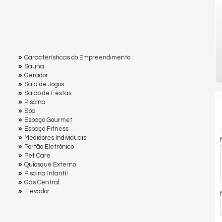
Características do Empreendimento
Sauna
Gerador
Sala de Jogos
Salão de Festas
Piscina
Spa
Espaço Gourmet
Espaço Fitness
Medidores Individuais
Portão Eletrônico
Pet Care
Quiosque Externo
Piscina Infantil
Gás Central
Elevador