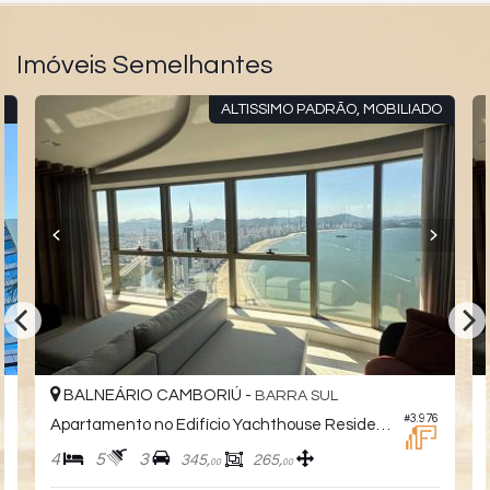
Imóveis Semelhantes
R
ALTISSIMO PADRÃO, MOBILIADO
BALNEÁRIO CAMBORIÚ -
BARRA SUL
9
#3.976
Apartamento no Edifício Yachthouse Residence
4
5
3
345,
265,
00
00