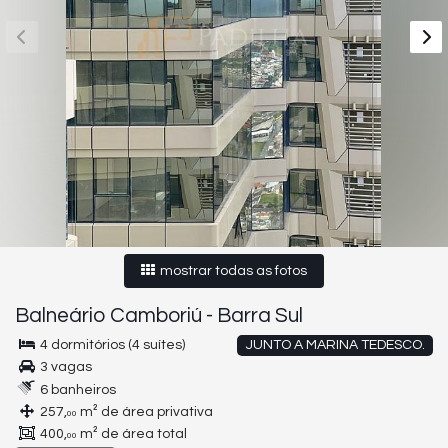
mostrar todas as fotos
Balneário Camboriú
-
Barra Sul
4 dormitórios (4 suítes)
JUNTO A MARINA TEDESCO.
3 vagas
6 banheiros
257,
m² de área privativa
00
400,
m² de área total
00