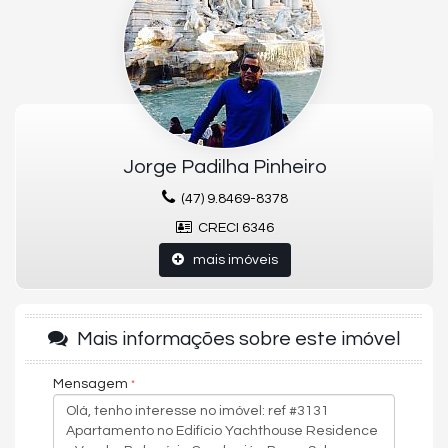
Lavabo
Dependência de empregada com banheiro
3 vagas de garagem
Área privativa (m²) 257m²
ÁREA DE LAZER:
Academia (319m²) toda mobiliada com a linha A da Life Fitness
Espaço de Pilates
Espaço de Alongamento
Jorge Padilha Pinheiro
Vestiário Feminino e Masculino.
Piscina adulto, está ficará entre o vão das torres, com aprox. 11m de
(47) 9.8469-8378
distância de uma a outra, e terá uma cobertura em vidro trazendo
iluminação solar e a vista privilegiada das torres, Piscina infantil
CRECI 6346
coberta.
mais imóveis
Spa feminino, com ofurôs, sauna úmida e seca e salas de
massagem, Salão de beleza.
Spa masculino com banho turco, sauna úmida e seca e salas de
massagem.
Mais informações sobre este imóvel
Mensagem