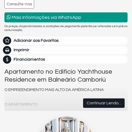
Consulte-nos
Mais Informações via WhatsApp
Os preços, disponibilidades e condições de pagamento poderão ser alterados sem prévia
comunicação.
Adicionar aos Favoritos
Imprimir
Financiamentos
Apartamento no Edifício Yachthouse
Residence em Balneário Camboriú
O EMPREENDIMENTO MAIS ALTO DA AMÉRICA LATINA
Continuar Lendo...
O APARTAMENTO:
4 suítes (sendo uma com hidro)
Living com vista para o mar
Espaço gourmet
Cozinha semi-integrada