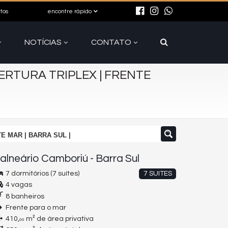
itos
encontre rápido
NOTÍCIAS
CONTATO
RTURA TRIPLEX | FRENTE
E MAR | BARRA SUL |
alneário Camboriú
-
Barra Sul
7 dormitórios (7 suítes)
7 SUITES
4 vagas
8 banheiros
Frente para o mar
410,
m² de área privativa
00