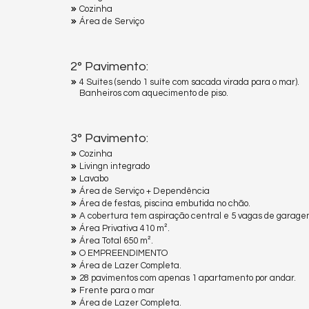
Cozinha
Área de Serviço
2° Pavimento:
4 Suítes (sendo 1 suíte com sacada virada para o mar).
Banheiros com aquecimento de piso.
3° Pavimento:
Cozinha
Livingn integrado
Lavabo
Área de Serviço + Dependência
Área de festas, piscina embutida no chão.
A cobertura tem aspiração central e 5 vagas de garage
Área Privativa 410 m².
Área Total 650 m².
O EMPREENDIMENTO
Área de Lazer Completa.
28 pavimentos com apenas 1 apartamento por andar.
Frente para o mar
Área de Lazer Completa.