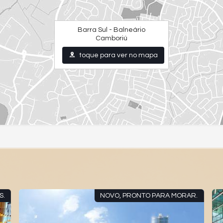
Barra Sul - Balneário
Camboriú
toque para ver no mapa
S.
NOVO, PRONTO PARA MORAR.