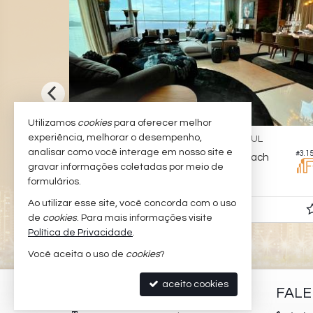
Utilizamos
cookies
para oferecer melhor
experiência, melhorar o desempenho,
BALNEÁRIO CAMBORIÚ -
BARRA SUL
analisar como você interage em nosso site e
#3.624
#3.1
Apartamento no Edifício Summer Beach
gravar informações coletadas por meio de
7
9
6
890,
600,
formulários.
00
00
Ao utilizar esse site, você concorda com o uso
R$ 24.980.000,
00
de
cookies
. Para mais informações visite
Política de Privacidade
.
Você aceita o uso de
cookies
?
aceito cookies
PADILHA IMÓVEIS
FAL