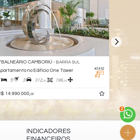
BALNEÁRIO CAMBORIÚ -
BALNEÁ
BARRA SUL
#3.652
partamento no Edifício One Tower
4
5
3
4
5
312,
196,
00
00
$ 14.990.000,
R$ 13.890
00
2
INDICADORES
FINANCEIROS