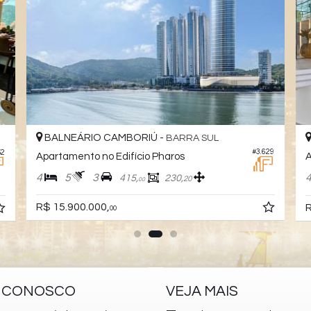
BALNEÁRIO CAMBORIÚ -
BARRA SUL
#3.629
52
Apartamento no Edifício Pharos
A
4
5
3
415,
230,
20
00
R$ 15.900.000,
R
00
E CONOSCO
VEJA MAIS