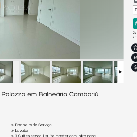
R
Os
al
nd Palazzo em Balneário Camboriú
Banheiro de Serviço.
Lavabo
3 Suítes sendo 1 suíte master com infra para