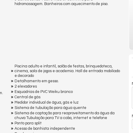
hidromassagem. Banheiros com aquecimento de piso.
Piscina adulto e infantil, salão de festas, brinquedoteca,
cinema, sala de jogos e academia. Hall de entrada mobiliado
e decorado
Detalhamento em gesso.
2 elevadores
Esquadrias de PVC Weiku branco
m.
Central de gás
Medidor individual de água, gás e luz
Sistema de tubulação para água quente
Sistema de captação para reaproveitamento da água da
chuva Tubulação para TV a cabo, internet e telefone
Ponto para split
Acesso de banhista independente