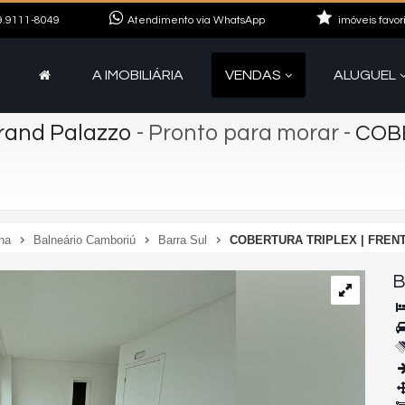
.9111-8049
Atendimento via WhatsApp
imóveis favor
A IMOBILIÁRIA
VENDAS
ALUGUEL
Grand Palazzo
- Pronto para morar
-
COBE
na
Balneário Camboriú
Barra Sul
COBERTURA TRIPLEX | FRENT
B