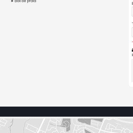
Box de praia
*