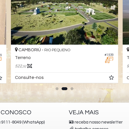
CAMBORIÚ -
RIO PEQUENO
#1.939
89
Terreno
T
522,
9
52
Consulte-nos
C
E CONOSCO
VEJA MAIS
.9111-8049 (WhatsApp)
receba nosso newsletter