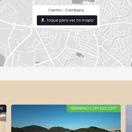
Centro - Camboriú
toque para ver no mapa
OS
TERRENO COM 522,52M²