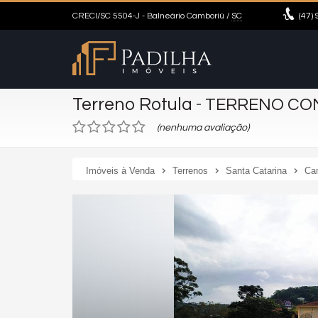
CRECI/SC 5504-J
- Balneário Camboriú /
SC
(47)
9
Terreno Rotula
-
TERRENO COM 
(nenhuma avaliação)
Imóveis à Venda
Terrenos
Santa Catarina
Ca