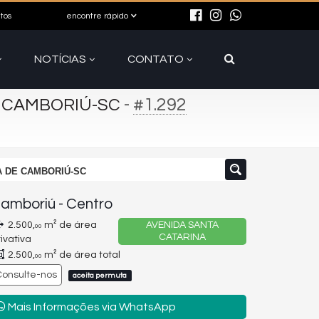
itos
encontre rápido
NOTÍCIAS
CONTATO
-
#1.292
E CAMBORIÚ-SC
DA DE CAMBORIÚ-SC
amboriú
-
Centro
2.500,
m² de área
AVENIDA SANTA
00
CATARINA
rivativa
2.500,
m² de área total
00
Consulte-nos
aceita permuta
Mais Informações via WhatsApp