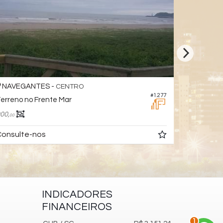
NAVEGANTES -
ITAJAÍ -
CENTRO
#1.277
erreno no Frente Mar
Terreno n
00,
952,
66
00
Consulte
onsulte-nos
INDICADORES
FINANCEIROS
2