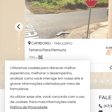
CAMBORIÚ -
TABULEIRO
#3.186
#3.8
Terreno Para Permuta
700,
00
Consulte-nos
Utilizamos
cookies
para oferecer melhor
experiência, melhorar o desempenho,
analisar como você interage em nosso site e
gravar informações coletadas por meio de
formulários.
Ao utilizar esse site, você concorda com o uso
PADILHA IMÓVEIS
FAL
de
cookies
. Para mais informações visite
Rua 901, nº 130 - Sala 01
(47)
9
Política de Privacidade
.