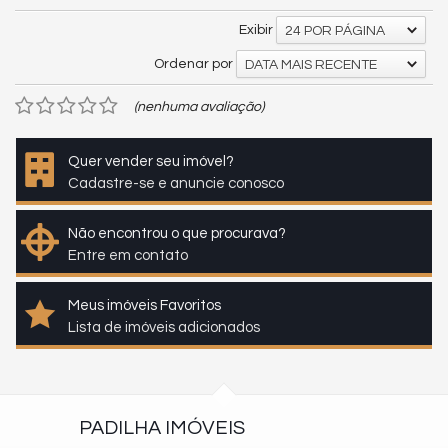
Exibir
24 POR PÁGINA
Ordenar por
DATA MAIS RECENTE
(nenhuma avaliação)
Quer vender seu imóvel?
Cadastre-se e anuncie conosco
Não encontrou o que procurava?
Entre em contato
Meus imóveis Favoritos
Lista de imóveis adicionados
PADILHA IMÓVEIS