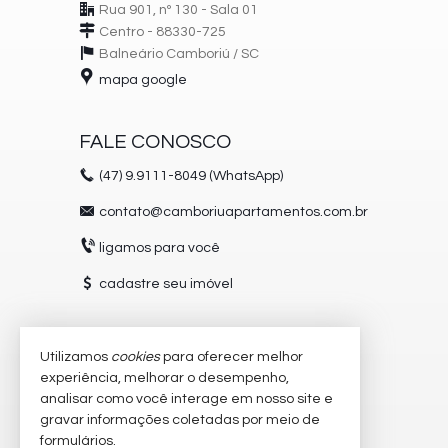
Rua 901, nº 130 - Sala 01
Centro - 88330-725
Balneário Camboriú /
SC
mapa google
FALE CONOSCO
(47)
9.9111-8049 (WhatsApp)
contato@camboriuapartamentos.com.br
ligamos para você
cadastre seu imóvel
Utilizamos
cookies
para oferecer melhor
VEJA MAIS
experiência, melhorar o desempenho,
receba nosso newsletter
analisar como você interage em nosso site e
gravar informações coletadas por meio de
trabalhe conosco
formulários.