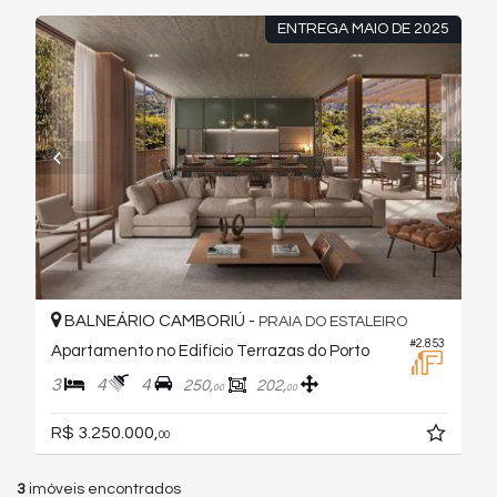
ENTREGA MAIO DE 2025
BALNEÁRIO CAMBORIÚ -
PRAIA DO ESTALEIRO
#2.853
Apartamento no Edifício Terrazas do Porto
3
4
4
250,
202,
00
00
R$ 3.250.000,
00
3
imóveis encontrados