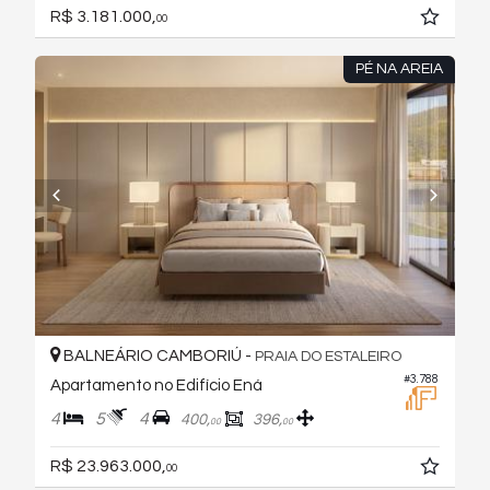
R$ 3.181.000,
00
PÉ NA AREIA
BALNEÁRIO CAMBORIÚ -
PRAIA DO ESTALEIRO
#3.788
Apartamento no Edifício Ená
4
5
4
400,
396,
00
00
R$ 23.963.000,
00