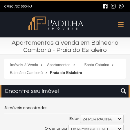
CRECI/SC 5504-J
Apartamentos à Venda em Balneário
Camboriú - Praia do Estaleiro
Imóveis à Venda
Apartamentos
Santa Catarina
Balneário Camboriú
Praia do Estaleiro
Encontre seu Imóvel
3
imóveis encontrados
Exibir
24 POR PÁGINA
Ordenar por
DATA MAIS RECENTE