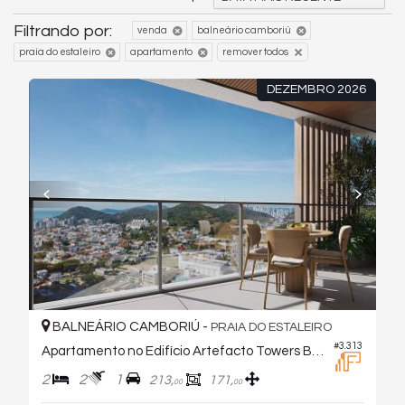
Filtrando por:
venda
balneário camboriú
praia do estaleiro
apartamento
remover todos
DEZEMBRO 2026
BALNEÁRIO CAMBORIÚ -
PRAIA DO ESTALEIRO
#3.313
Apartamento no Edifício Artefacto Towers By Ck
2
2
1
213,
171,
00
00