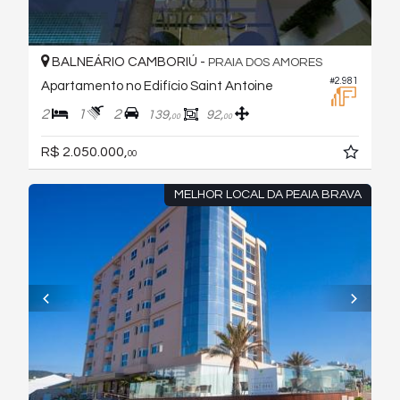
BALNEÁRIO CAMBORIÚ -
PRAIA DOS AMORES
#2.981
Apartamento no Edifício Saint Antoine
2
1
2
139,
92,
00
00
R$ 2.050.000,
00
MELHOR LOCAL DA PEAIA BRAVA