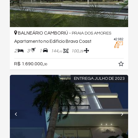
BALNEÁRIO CAMBORIÚ -
PRAIA DOS AMORES
#2.982
Apartamento no Edifício Brava Coast
2
3
1
144,
100,
29
00
R$ 1.690.000,
00
ENTREGA JULHO DE 2023