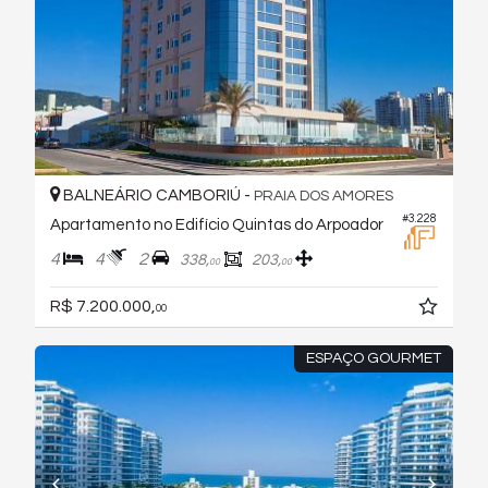
BALNEÁRIO CAMBORIÚ -
PRAIA DOS AMORES
#3.228
Apartamento no Edifício Quintas do Arpoador
4
4
2
338,
203,
00
00
R$ 7.200.000,
00
ESPAÇO GOURMET