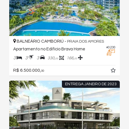
BALNEÁRIO CAMBORIÚ -
PRAIA DOS AMORES
#3.230
Apartamento no Edifício Brava Home
3
3
3
330,
166,
00
00
R$ 6.500.000,
00
ENTREGA JANEIRO DE 2023