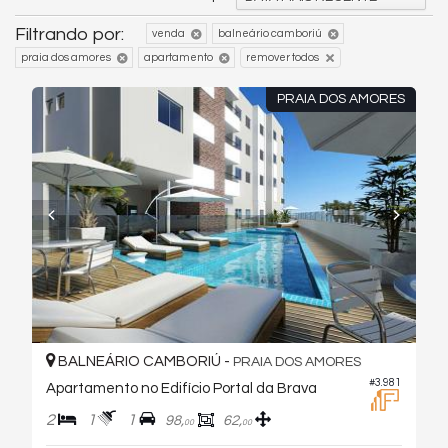
Filtrando por:
venda
balneário camboriú
praia dos amores
apartamento
remover todos
PRAIA DOS AMORES
BALNEÁRIO CAMBORIÚ -
PRAIA DOS AMORES
#3.981
Apartamento no Edifício Portal da Brava
2
1
1
98,
62,
00
00