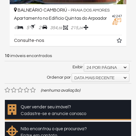
BALNEÁRIO CAMBORIÚ -
PRAIA DOS AMORES
#2.247
Apartamento no Edifício Quintas do Arpoador
4
5
2
354,
215,
59
24
Consulte-nos
10
imóveis encontrados
Exibir
24 POR PÁGINA
Ordenar por
DATA MAIS RECENTE
(nenhuma avaliação)
Quer vender seu imóvel?
Cadastre-se e anuncie conosco
Não encontrou o que procurava?
Entre em contato