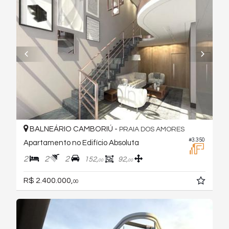
BALNEÁRIO CAMBORIÚ -
PRAIA DOS AMORES
#3.350
Apartamento no Edifício Absoluta
2
2
2
152,
92,
00
00
R$ 2.400.000,
00