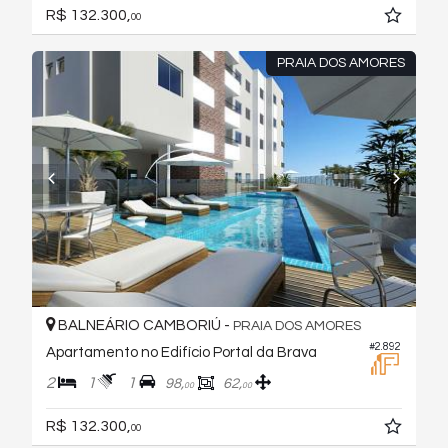
R$ 132.300,
00
PRAIA DOS AMORES
BALNEÁRIO CAMBORIÚ -
PRAIA DOS AMORES
#2.892
Apartamento no Edifício Portal da Brava
2
1
1
98,
62,
00
00
R$ 132.300,
00