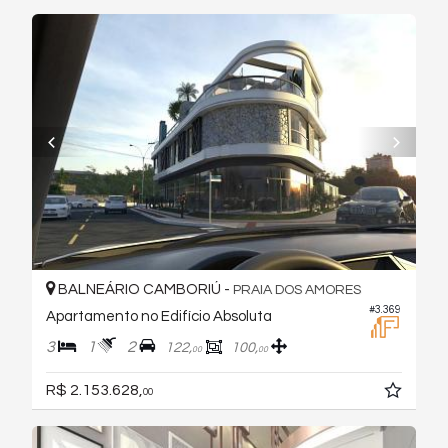
BALNEÁRIO CAMBORIÚ -
PRAIA DOS AMORES
#3.369
Apartamento no Edifício Absoluta
3
1
2
122,
100,
00
00
R$ 2.153.628,
00