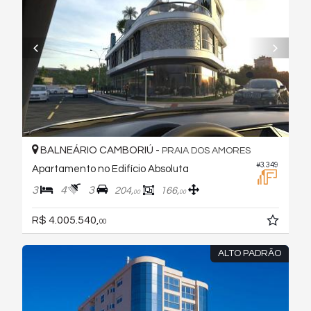
BALNEÁRIO CAMBORIÚ -
PRAIA DOS AMORES
#3.349
Apartamento no Edifício Absoluta
3
4
3
204,
166,
00
00
R$ 4.005.540,
00
ALTO PADRÃO