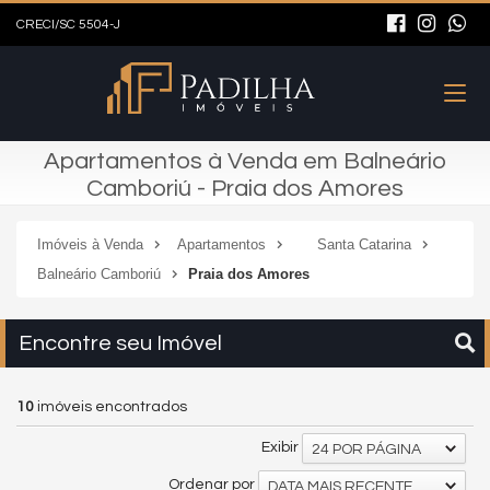
CRECI/SC 5504-J
Apartamentos à Venda em Balneário
Camboriú - Praia dos Amores
Imóveis à Venda
Apartamentos
Santa Catarina
Balneário Camboriú
Praia dos Amores
Encontre seu Imóvel
10
imóveis encontrados
Exibir
24 POR PÁGINA
Ordenar por
DATA MAIS RECENTE