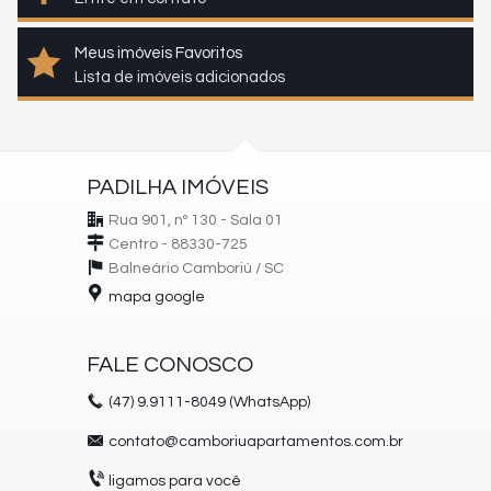
Meus imóveis Favoritos
Lista de imóveis adicionados
PADILHA IMÓVEIS
Rua 901, nº 130 - Sala 01
Centro - 88330-725
Balneário Camboriú /
SC
mapa google
FALE CONOSCO
(47)
9.9111-8049 (WhatsApp)
contato@camboriuapartamentos.com.br
ligamos para você