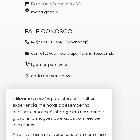
Balneário Camboriú /
SC
mapa google
FALE CONOSCO
(47)
9.9111-8049 (WhatsApp)
contato@camboriuapartamentos.com.br
ligamos para você
cadastre seu imóvel
Utilizamos
cookies
para oferecer melhor
VEJA MAIS
experiência, melhorar o desempenho,
receba nosso newsletter
analisar como você interage em nosso site e
gravar informações coletadas por meio de
trabalhe conosco
formulários.
imóveis favoritos
Ao utilizar esse site, você concorda com o uso