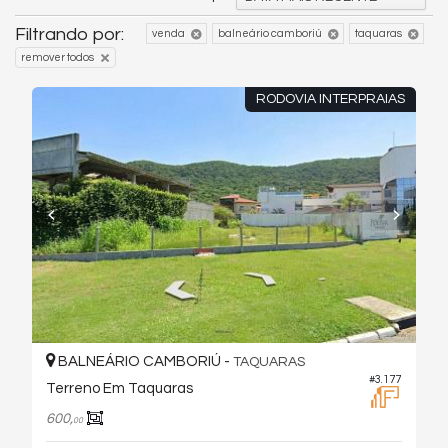
Filtrando por:
venda
balneário camboriú
taquaras
remover todos
RODOVIA INTERPRAIAS
BALNEÁRIO CAMBORIÚ -
TAQUARAS
#3.177
Terreno Em Taquaras
600,
00