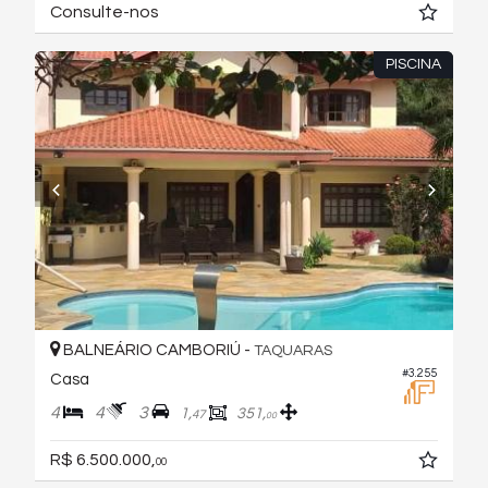
Consulte-nos
PISCINA
BALNEÁRIO CAMBORIÚ -
TAQUARAS
#3.255
Casa
4
4
3
1,
351,
47
00
R$ 6.500.000,
00