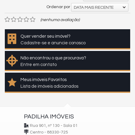
Ordenar por
DATA MAIS RECENTE
(nenhuma avaliação)
Quer vender seu imóvel?
Cadastre-se e anuncie conosco
Não encontrou o que procurava?
Entre em contato
Meus imóveis Favoritos
Lista de imóveis adicionados
PADILHA IMÓVEIS
Rua 901, nº 130 - Sala 01
Centro - 88330-725