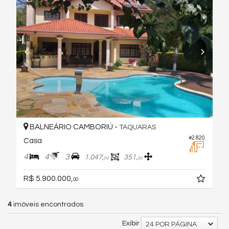
BALNEÁRIO CAMBORIÚ -
TAQUARAS
#2.820
Casa
4
4
3
1.047,
351,
00
00
R$ 5.900.000,
00
4
imóveis encontrados
Exibir
24 POR PÁGINA