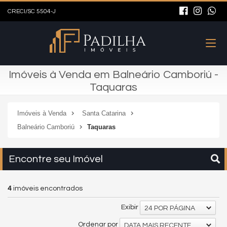
CRECI/SC 5504-J
Imóveis à Venda em Balneário Camboriú -
Taquaras
Imóveis à Venda
Santa Catarina
Balneário Camboriú
Taquaras
Encontre seu Imóvel
4
imóveis encontrados
Exibir
24 POR PÁGINA
Ordenar por
DATA MAIS RECENTE