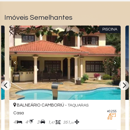
Imóveis Semelhantes
S
PISCINA
BALNEÁRIO CAMBORIÚ -
TAQUARAS
9
#3.255
Casa
4
4
3
1,
351,
47
00