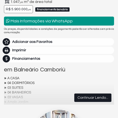
1.047,
m² de área total
00
R$ 5.900.000,
financiamento bancário
00
Mais Informações via WhatsApp
Os preços, disponibilidades e condições de pagamento poderão ser alterados sem prévia
comunicação.
Adicionar aos Favoritos
Imprimir
Financiamentos
em Balneário Camboriú
A CASA
04 DORMITÓRIOS
03 SUITES
04 BANHEIROS
03 VAGAS
Continuar Lendo...
Amplo Jardim
Piscina
Área de Festa com Churrasqueira
Lago com Peixes