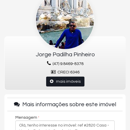
Closet
Cozinha Ampla
Área de Serviço independente
Sala de estar
Sala de Jantar
Lareira
Lavabo
3 pavimentos
Área total (m²) 1.47m²
Área privativa (m²) 351.15m²
Jorge Padilha Pinheiro
(47) 9.8469-8378
CRECI 6346
mais imóveis
Mais informações sobre este imóvel
Mensagem