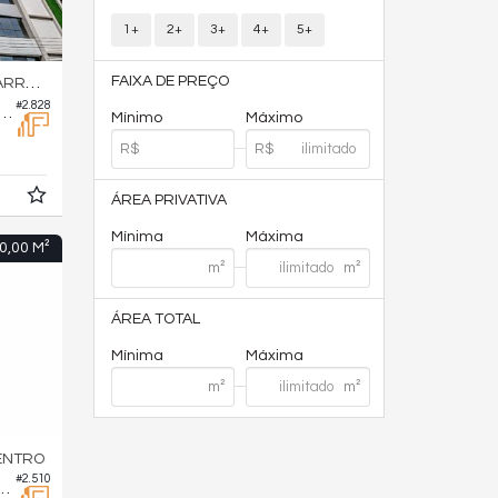
1+
2+
3+
4+
5+
FAIXA DE PREÇO
A NORTE
#2.828
omercial no Galli Center Tower
Mínimo
Máximo
ÁREA PRIVATIVA
Mínima
Máxima
0,00 M²
ÁREA TOTAL
Mínima
Máxima
ENTRO
#2.510
cial no Sala Comercial