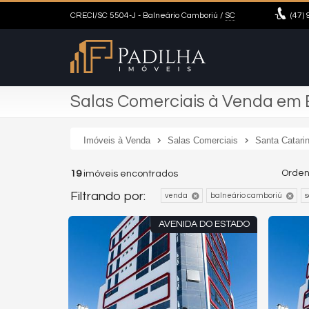
CRECI/SC 5504-J
- Balneário Camboriú /
SC
(47)
9
Salas Comerciais à Venda em 
Imóveis à Venda
Salas Comerciais
Santa Catari
Orden
19
imóveis encontrados
Filtrando por:
venda
balneário camboriú
s
AVENIDA DO ESTADO