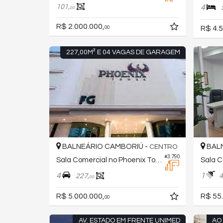
101,
4
00
R$ 2.000.000,
R$ 4.5
00
227,00M² E 04 VAGAS DE GARAGEM
BALNEÁRIO CAMBORIÚ -
BALN
CENTRO
#3.790
Sala Comercial no Phoenix Tower
Sala C
4
1
227,
4
00
R$ 5.000.000,
R$ 55
00
AV. ESTADO EM FRENTE UNIMED
AO