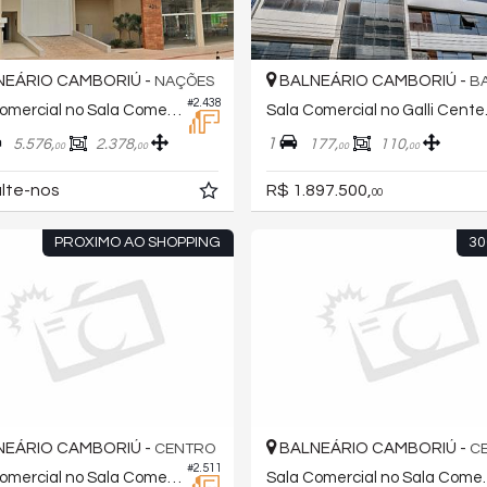
EÁRIO CAMBORIÚ -
BALNEÁRIO CAMBORIÚ -
NAÇÕES
BARR
#2.438
Sala Comercial no Sala Comercial
Sala C
1
5.576,
2.378,
177,
110,
00
00
00
00
lte-nos
R$ 1.897.500,
00
PROXIMO AO SHOPPING
30
EÁRIO CAMBORIÚ -
BALNEÁRIO CAMBORIÚ -
CENTRO
C
#2.511
Sala Comercial no Sala Comercial
Sala Comer