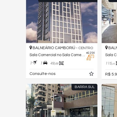
BALNEÁRIO CAMBORIÚ -
BALN
CENTRO
#2.254
Sala Comercial no Sala Comercial Ed.evolution Corporate
Sala C
1
1
49,
115,
68
00
Consulte-nos
R$ 5.9
BARRA SUL