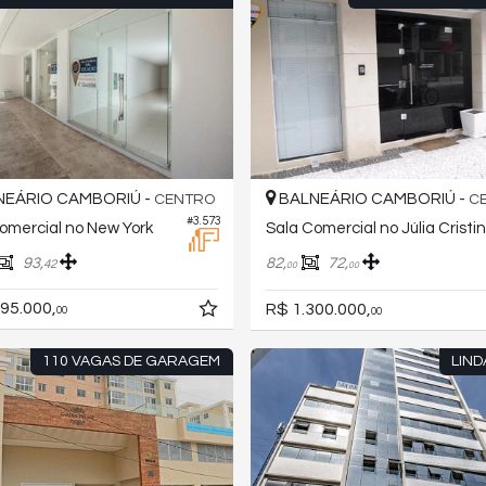
EÁRIO CAMBORIÚ -
BALNEÁRIO CAMBORIÚ -
CENTRO
C
#3.573
omercial no New York
Sala Comercial no Júlia Cristi
93,
82,
72,
42
00
00
95.000,
R$ 1.300.000,
00
00
110 VAGAS DE GARAGEM
LIND