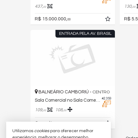
437,
130,
00
00
R$ 15.000.000,
R$ 5.5
00
ENTRADA PELA AV. BRASIL
BALNEÁRIO CAMBORIÚ -
CENTRO
#2.359
Sala Comercial no Sala Comercial Galeria Camboriu Center
109,
108,
00
00
Consulte-nos
Utilizamos
cookies
para oferecer melhor
experiência, melhorar o desempenho,