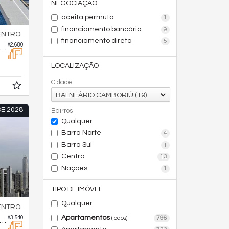
NEGOCIAÇÃO
aceita permuta
1
financiamento bancário
9
ENTRO
financiamento direto
5
#2.680
 Comercial no Alta Vista Sala Comercial
LOCALIZAÇÃO
Cidade
BALNEÁRIO CAMBORIÚ (19)
E 2028
Bairros
Qualquer
Barra Norte
4
Barra Sul
1
Centro
13
Nações
1
TIPO DE IMÓVEL
Qualquer
ENTRO
Apartamentos
#3.540
798
(todos)
a Comercial no Luminare Residencial