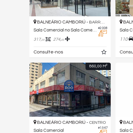
BALNEÁRIO CAMBORIÚ -
BALN
BARRA SUL
#2.008
Sala Comercial no Sala Comercial
110
317,
274,
00
00
Consulte-nos
Consu
860,00 M²
BALNEÁRIO CAMBORIÚ -
BALN
CENTRO
#1.947
Sala Comercial