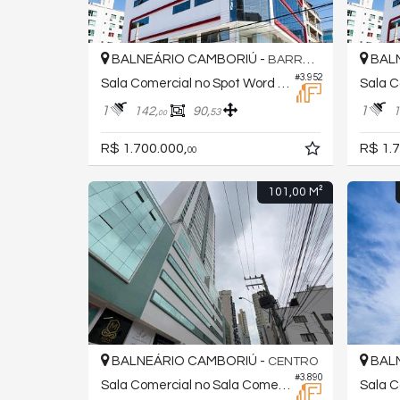
BALNEÁRIO CAMBORIÚ -
BALN
BARRA NORTE
#3.952
Sala Comercial no Spot Word Place
1
1
142,
90,
1
53
00
R$ 1.700.000,
R$ 1.7
00
101,00 M²
BALNEÁRIO CAMBORIÚ -
BALN
CENTRO
#3.890
Sala Comercial no Sala Comercial