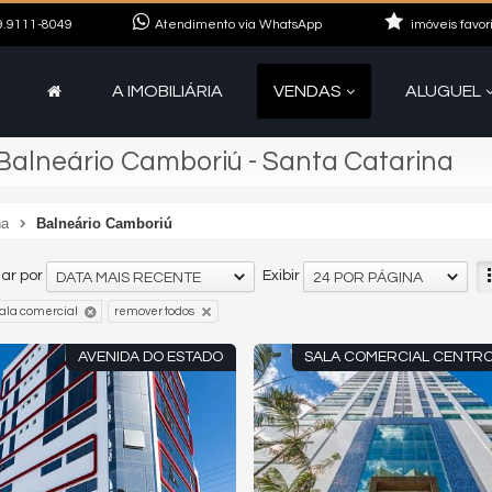
.9111-8049
Atendimento via WhatsApp
imóveis favor
A IMOBILIÁRIA
VENDAS
ALUGUEL
Balneário Camboriú - Santa Catarina
na
Balneário Camboriú
ar por
Exibir
DATA MAIS RECENTE
24 POR PÁGINA
ala comercial
remover todos
AVENIDA DO ESTADO
SALA COMERCIAL CENTRO