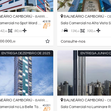
EÁRIO CAMBORIÚ -
BALNEÁRIO CAMBORIÚ -
BARRA NORTE
C
#2.618
Sala Comercial no Spot Word Place
Sala
1
42,
90,
134,
100,
53
00
00
00
00.000,
Consulte-nos
00
ENTREGA DEZEMBRO DE 2025
ENTREGA JUNHO D
EÁRIO CAMBORIÚ -
BALNEÁRIO CAMBORIÚ -
BARRA NORTE
C
#3.001
Sala Comercial no La Belle Tour Residence
Sal