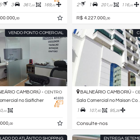
5
3
2
1
361,
169,
201,
116,
00
00
00
00
00.000,
R$ 4.227.000,
00
00
VENDO PONTO COMERCIAL
C
EÁRIO CAMBORIÚ -
BALNEÁRIO CAMBORIÚ -
CENTRO
C
#3.699
omercial no Saificher
Sala Comercial no Mai
1
0,
107,
95,
40
28
00
.000,
Consulte-nos
00
 LADO DO ATLÂNTICO SHOPPING
ENTREGA SETEM