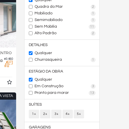
Qualquer
Quadra do Mar
2
Mobiliado
1
Semimobiliado
1
Sem Mobília
11
Alto Padrão
2
DETALHES
Qualquer
ENTRO
#3.460
Churrasqueira
1
na
ESTÁGIO DA OBRA
Qualquer
Em Construção
3
Pronto para morar
13
A VISTA
SUÍTES
1+
2+
3+
4+
5+
GARAGENS