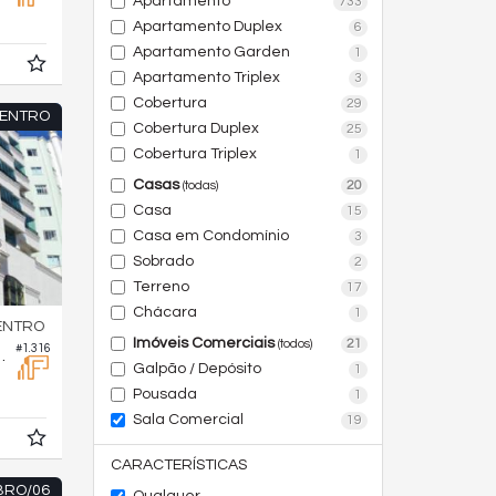
Apartamento
733
Apartamento Duplex
6
Apartamento Garden
1
Apartamento Triplex
3
Cobertura
29
ENTRO
Cobertura Duplex
25
Cobertura Triplex
1
Casas
20
(todas)
Casa
15
Casa em Condomínio
3
Sobrado
2
Terreno
17
Chácara
1
ENTRO
Imóveis Comerciais
21
(todos)
#1.316
son Concorde
Galpão / Depósito
1
Pousada
1
Sala Comercial
19
CARACTERÍSTICAS
BRO/06