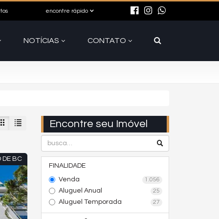
itos
encontre rápido
NOTÍCIAS
CONTATO
Encontre seu Imóvel
 DE BC
FINALIDADE
Venda
1.056
Aluguel Anual
25
Aluguel Temporada
27