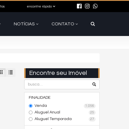
itos
encontre rápido
NOTÍCIAS
CONTATO
Encontre seu Imóvel
FINALIDADE
Venda
1.056
Aluguel Anual
25
Aluguel Temporada
27