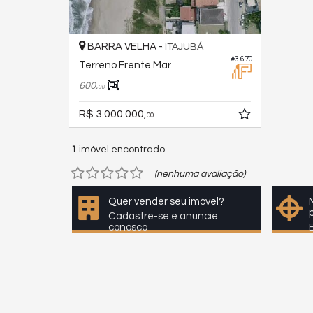
BARRA VELHA -
ITAJUBÁ
#3.670
Terreno Frente Mar
600,
00
R$ 3.000.000,
00
1
imóvel encontrado
(nenhuma avaliação)
Quer vender seu imóvel?
Cadastre-se e anuncie
conosco