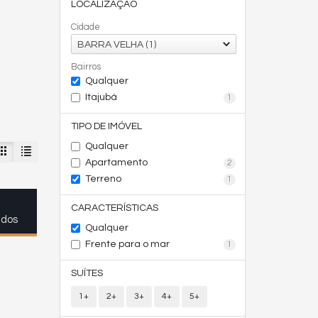
LOCALIZAÇÃO
Cidade
BARRA VELHA (1)
Bairros
Qualquer
Itajubá
1
TIPO DE IMÓVEL
Qualquer
Apartamento
2
Terreno
1
CARACTERÍSTICAS
ados
Qualquer
Frente para o mar
1
SUÍTES
1+
2+
3+
4+
5+