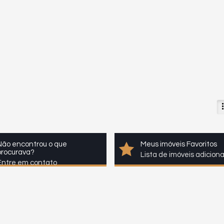
Não encontrou o que
Meus imóveis Favoritos
procurava?
Lista de imóveis adicion
Entre em contato