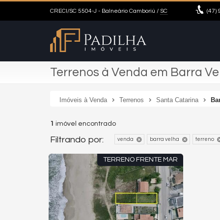
CRECI/SC 5504-J
- Balneário Camboriú /
SC
(47)
9
Terrenos à Venda em Barra Vel
Imóveis à Venda
Terrenos
Santa Catarina
Ba
1
imóvel encontrado
Filtrando por:
venda
barra velha
terreno
TERRENO FRENTE MAR