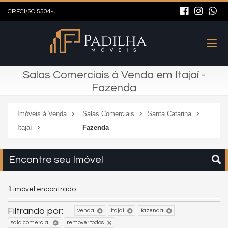
CRECI/SC 5504-J
Salas Comerciais à Venda em Itajaí -
Fazenda
Imóveis à Venda
Salas Comerciais
Santa Catarina
Itajaí
Fazenda
Encontre seu Imóvel
1
imóvel encontrado
Filtrando por:
venda
itajaí
fazenda
sala comercial
remover todos