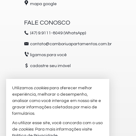
mapa google
FALE CONOSCO
(47)
9.9111-8049 (WhatsApp)
contato@camboriuapartamentos.com.br
ligamos para você
cadastre seu imóvel
Utilizamos
cookies
para oferecer melhor
VEJA MAIS
experiência, melhorar o desempenho,
receba nosso newsletter
analisar como você interage em nosso site e
gravar informações coletadas por meio de
trabalhe conosco
formulários.
imóveis favoritos
Ao utilizar esse site, você concorda com o uso
de
cookies
. Para mais informações visite
mapa de imóveis
Política de Privacidade
.