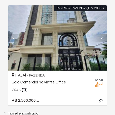
BAIRRO FAZENDA ,ITAJAI-SC
ITAJAÍ -
FAZENDA
#2.778
Sala Comercial no Vintte Office
204,
00
R$ 2.500.000,
00
1
imóvel encontrado