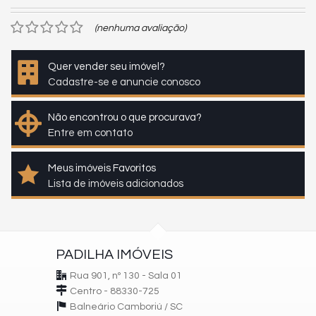
(nenhuma avaliação)
Quer vender seu imóvel?
Cadastre-se e anuncie conosco
Não encontrou o que procurava?
Entre em contato
Meus imóveis Favoritos
Lista de imóveis adicionados
PADILHA IMÓVEIS
Rua 901, nº 130 - Sala 01
Centro - 88330-725
Balneário Camboriú /
SC